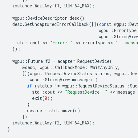
instance
.
WaitAny
(
f1
,
UINT64_MAX
);
wgpu
::
DeviceDescriptor
desc
{};
desc
.
SetUncapturedErrorCallback
([](
const
wgpu
::
Dev
wgpu
::
ErrorType
wgpu
::
StringVie
std
::
cout
 << 
"Error: "
 << 
errorType
 << 
" - mess
});
wgpu
::
Future
f2
=
adapter
.
RequestDevice
(
&
desc
,
wgpu
::
CallbackMode
::
WaitAnyOnly
,
[](
wgpu
::
RequestDeviceStatus
status
,
wgpu
::
Dev
wgpu
::
StringView
message
)
{
if
(
status
!=
wgpu
::
RequestDeviceStatus
::
Suc
std
::
cout
 << 
"RequestDevice: "
 << 
message
 
exit
(
0
);
}
device
=
std
::
move
(
d
);
});
instance
.
WaitAny
(
f2
,
UINT64_MAX
);
}