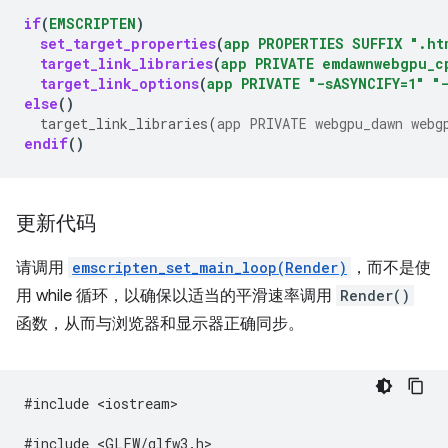
if
(
EMSCRIPTEN
)
set_target_properties
(
app
PROPERTIES
SUFFIX
".ht
target_link_libraries
(
app
PRIVATE
emdawnwebgpu_c
target_link_options
(
app
PRIVATE
"-sASYNCIFY=1"
"
else
()
target_link_libraries
(
app
PRIVATE
webgpu_dawn
webg
endif
()
更新代码
请调用
emscripten_set_main_loop(Render)
，而不是使
用 while 循环，以确保以适当的平滑速率调用
Render()
函数，从而与浏览器和显示器正确同步。
#include <iostream>
#include <GLFW/glfw3.h>