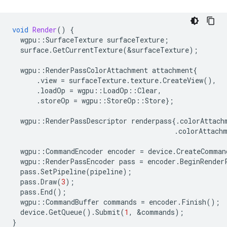
void
Render
()
{
wgpu
::
SurfaceTexture
surfaceTexture
;
surface
.
GetCurrentTexture
(
&
surfaceTexture
);
wgpu
::
RenderPassColorAttachment
attachment
{
.
view
=
surfaceTexture
.
texture
.
CreateView
(),
.
loadOp
=
wgpu
::
LoadOp
::
Clear
,
.
storeOp
=
wgpu
::
StoreOp
::
Store
};
wgpu
::
RenderPassDescriptor
renderpass
{.
colorAttach
.
colorAttach
wgpu
::
CommandEncoder
encoder
=
device
.
CreateComman
wgpu
::
RenderPassEncoder
pass
=
encoder
.
BeginRender
pass
.
SetPipeline
(
pipeline
);
pass
.
Draw
(
3
);
pass
.
End
();
wgpu
::
CommandBuffer
commands
=
encoder
.
Finish
();
device
.
GetQueue
().
Submit
(
1
,
&
commands
);
}