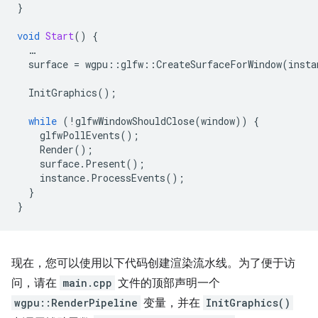
}
void
Start
()
{
…
surface
=
wgpu
::
glfw
::
CreateSurfaceForWindow
(
insta
InitGraphics
();
while
(
!
glfwWindowShouldClose
(
window
))
{
glfwPollEvents
();
Render
();
surface
.
Present
();
instance
.
ProcessEvents
();
}
}
现在，您可以使用以下代码创建渲染流水线。为了便于访
问，请在
main.cpp
文件的顶部声明一个
wgpu::RenderPipeline
变量，并在
InitGraphics()