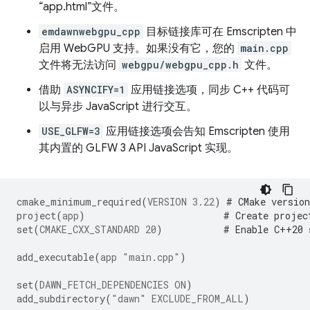
“app.html”文件。
emdawnwebgpu_cpp
目标链接库可在 Emscripten 中
启用 WebGPU 支持。如果没有它，您的
main.cpp
文件将无法访问
webgpu/webgpu_cpp.h
文件。
借助
ASYNCIFY=1
应用链接选项，同步 C++ 代码可
以与异步 JavaScript 进行交互。
USE_GLFW=3
应用链接选项会告知 Emscripten 使用
其内置的 GLFW 3 API JavaScript 实现。
cmake_minimum_required
(
VERSION
3.22
)
# CMake version
project
(
app
)
# Create projec
set
(
CMAKE_CXX_STANDARD
20
)
# Enable C++20 
add_executable
(
app
"main.cpp"
)
set
(
DAWN_FETCH_DEPENDENCIES
ON
)
add_subdirectory
(
"dawn"
EXCLUDE_FROM_ALL
)