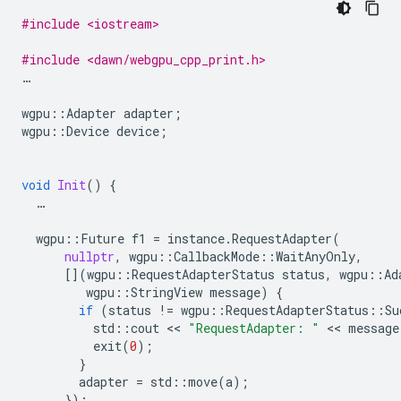
#include <iostream>
#include <dawn/webgpu_cpp_print.h>
…
wgpu
::
Adapter
adapter
;
wgpu
::
Device
device
;
void
Init
()
{
…
wgpu
::
Future
f1
=
instance
.
RequestAdapter
(
nullptr
,
wgpu
::
CallbackMode
::
WaitAnyOnly
,
[](
wgpu
::
RequestAdapterStatus
status
,
wgpu
::
Ad
wgpu
::
StringView
message
)
{
if
(
status
!=
wgpu
::
RequestAdapterStatus
::
Su
std
::
cout
 << 
"RequestAdapter: "
 << 
message
exit
(
0
);
}
adapter
=
std
::
move
(
a
);
});