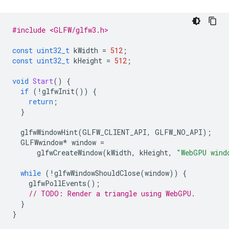
#include <GLFW/glfw3.h>
const
uint32_t
kWidth
=
512
;
const
uint32_t
kHeight
=
512
;
void
Start
()
{
if
(
!
glfwInit
())
{
return
;
}
glfwWindowHint
(
GLFW_CLIENT_API
,
GLFW_NO_API
);
GLFWwindow
*
window
=
glfwCreateWindow
(
kWidth
,
kHeight
,
"WebGPU wind
while
(
!
glfwWindowShouldClose
(
window
))
{
glfwPollEvents
();
// TODO: Render a triangle using WebGPU.
}
}