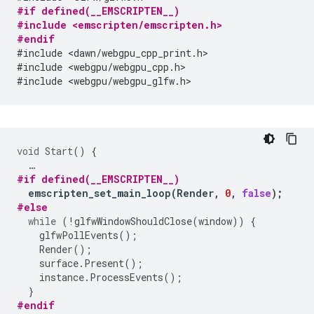
#if defined(__EMSCRIPTEN__)
#include <emscripten/emscripten.h>
#endif
#include <dawn/webgpu_cpp_print.h>
#include <webgpu/webgpu_cpp.h>
#include <webgpu/webgpu_glfw.h>
void
Start
()
{
…
#if defined(__EMSCRIPTEN__)
emscripten_set_main_loop
(
Render
,
0
,
false
);
#else
while
(
!
glfwWindowShouldClose
(
window
))
{
glfwPollEvents
();
Render
();
surface
.
Present
();
instance
.
ProcessEvents
();
}
#endif