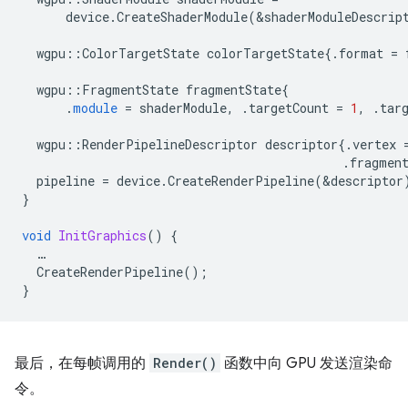
device
.
CreateShaderModule
(
&
shaderModuleDescrip
wgpu
::
ColorTargetState
colorTargetState
{.
format
=
wgpu
::
FragmentState
fragmentState
{
.
module
=
shaderModule
,
.
targetCount
=
1
,
.
tar
wgpu
::
RenderPipelineDescriptor
descriptor
{.
vertex
.
fragmen
pipeline
=
device
.
CreateRenderPipeline
(
&
descriptor
}
void
InitGraphics
()
{
…
CreateRenderPipeline
();
}
最后，在每帧调用的
Render()
函数中向 GPU 发送渲染命
令。