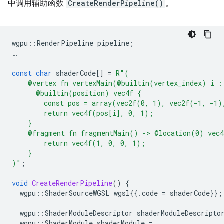
中调用辅助函数
CreateRenderPipeline()
。
wgpu
::
RenderPipeline
pipeline
;
…
const
char
shaderCode
[]
=
R
"
(
    @vertex fn vertexMain(@builtin(vertex_index) i :
      @builtin(position) vec4f {
        const pos = array(vec2f(0, 1), vec2f(-1, -1)
        return vec4f(pos[i], 0, 1);
    }
    @fragment fn fragmentMain() -> @location(0) vec4
        return vec4f(1, 0, 0, 1);
    }
)
"
;
void
CreateRenderPipeline
()
{
wgpu
::
ShaderSourceWGSL
wgsl
{{.
code
=
shaderCode
}};
wgpu
::
ShaderModuleDescriptor
shaderModuleDescripto
wgpu
::
ShaderModule
shaderModule
=