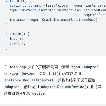
void
Init
()
{
static
const
auto
kTimedWaitAny
=
wgpu
::
InstanceFe
wgpu
::
InstanceDescriptor
instanceDesc
{.
requiredFea
.
requiredFea
instance
=
wgpu
::
CreateInstance
(
&
instanceDesc
);
}
int
main
()
{
Init
();
Start
();
}
在
main.cpp
文件的顶部声明两个变量
wgpu::Adapter
和
wgpu::Device
。更新
Init()
函数以调用
instance.RequestAdapter()
并将其结果回调分配给
adapter
，然后调用
adapter.RequestDevice()
并将其
结果回调分配给
device
。