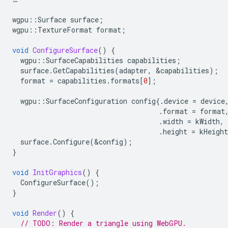
wgpu
::
Surface
surface
;
wgpu
::
TextureFormat
format
;
void
ConfigureSurface
()
{
wgpu
::
SurfaceCapabilities
capabilities
;
surface
.
GetCapabilities
(
adapter
,
&
capabilities
);
format
=
capabilities
.
formats
[
0
];
wgpu
::
SurfaceConfiguration
config
{.
device
=
device
.
format
=
format
.
width
=
kWidth
,
.
height
=
kHeight
surface
.
Configure
(
&
config
);
}
void
InitGraphics
()
{
ConfigureSurface
();
}
void
Render
()
{
// TODO: Render a triangle using WebGPU.