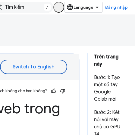
/
Đăng nhập
Trên trang
này
Bước 1: Tạo
một sổ tay
 ích không cho bạn không?
Google
Colab mới
web trong
Bước 2: Kết
nối với máy
chủ có GPU
T4