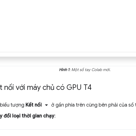
Hình 1
: Một sổ tay Colab mới.
t nối với máy chủ có GPU T4
arrow_drop_down
 biểu tượng
Kết nối
ở gần phía trên cùng bên phải của sổ 
 đổi loại thời gian chạy
: