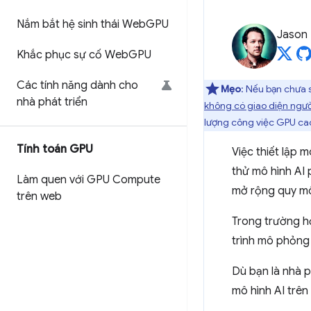
Nắm bắt hệ sinh thái Web
GPU
Jason
Khắc phục sự cố Web
GPU
Các tính năng dành cho
Mẹo
: Nếu bạn chưa 
nhà phát triển
không có giao diện ngư
lượng công việc GPU cao
Tính toán GPU
Việc thiết lập 
thử mô hình AI 
Làm quen với GPU Compute
mở rộng quy mô
trên web
Trong trường hợ
trình mô phỏn
Dù bạn là nhà p
mô hình AI trê