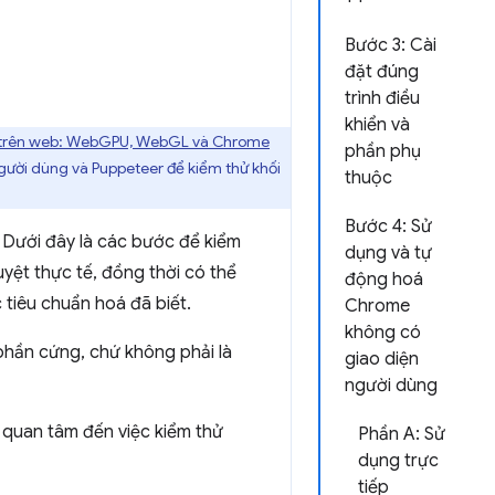
Bước 3: Cài
đặt đúng
trình điều
khiển và
I trên web: WebGPU, WebGL và Chrome
phần phụ
gười dùng và Puppeteer để kiểm thử khối
thuộc
Bước 4: Sử
. Dưới đây là các bước để kiểm
dụng và tự
uyệt thực tế, đồng thời có thể
động hoá
tiêu chuẩn hoá đã biết.
Chrome
không có
 phần cứng, chứ không phải là
giao diện
người dùng
n quan tâm đến việc kiểm thử
Phần A: Sử
dụng trực
tiếp