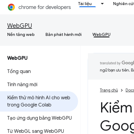
Tài liệu
Nghiên cứu
WebGPU
Nền tảng web
Bản phát hành mới
WebGPU
Web
GPU
ngữ bạn ưu tiên. B
Tổng quan
Tính năng mới
Trang chủ
Doc
Kiểm thử mô hình AI cho web
Kiểm
trong Google Colab
Tạo ứng dụng bằng Web
GPU
Goog
Từ Web
GL sang Web
GPU