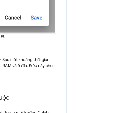
T4
.
y. Sau một khoảng thời gian,
ng RAM và ổ đĩa. Điều này cho
huộc
ú. Trong môi trường Colab,