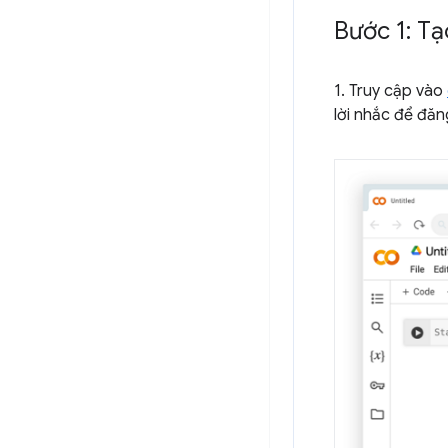
Bước 1: T
1. Truy cập vào
lời nhắc để đă