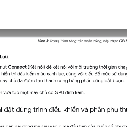
Hình 3
: Trong Trình tăng tốc phần cứng, hãy chọn
GPU 
Lưu
.
 nút
Connect
(Kết nối) để kết nối với môi trường thời gian chạ
ẽ hiển thị dấu kiểm màu xanh lục, cùng với biểu đồ mức sử dụ
 máy chủ đã được tạo thành công bằng phần cứng bắt buộc.
ạn vừa tạo một máy chủ có GPU đính kèm.
i đặt đúng trình điều khiển và phần phụ t
và dán hai dòng mã sau vào ô mã đầu tiên của cuốn sổ ghi ch