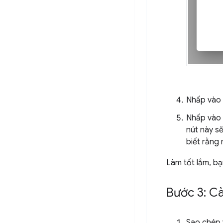
Nhấp vào
Nhấp vào
nút này s
biết rằng
Làm tốt lắm, b
Bước 3: Cà
Sao chép 