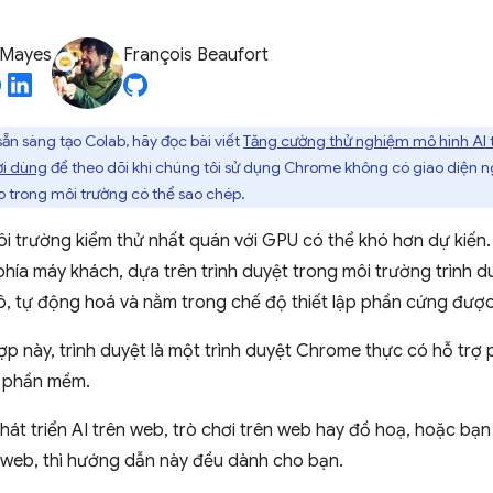
 Mayes
François Beaufort
sẵn sàng tạo Colab, hãy đọc bài viết
Tăng cường thử nghiệm mô hình A
ời dùng
để theo dõi khi chúng tôi sử dụng Chrome không có giao diện n
 trong môi trường có thể sao chép.
môi trường kiểm thử nhất quán với GPU có thể khó hơn dự kiến
phía máy khách, dựa trên trình duyệt trong môi trường trình d
, tự động hoá và nằm trong chế độ thiết lập phần cứng được 
p này, trình duyệt là một trình duyệt Chrome thực có hỗ trợ
g phần mềm.
hát triển AI trên web, trò chơi trên web hay đồ hoạ, hoặc bạ
n web, thì hướng dẫn này đều dành cho bạn.