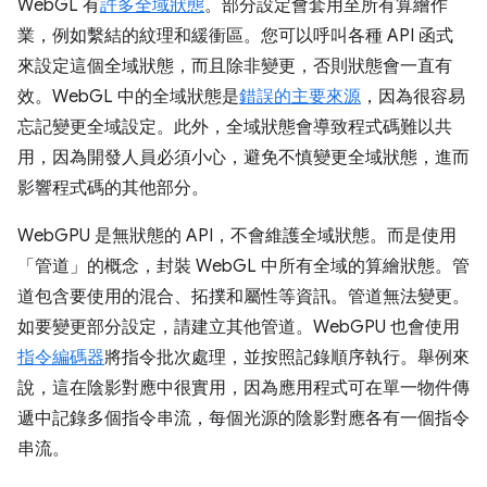
WebGL 有
許多全域狀態
。部分設定會套用至所有算繪作
業，例如繫結的紋理和緩衝區。您可以呼叫各種 API 函式
來設定這個全域狀態，而且除非變更，否則狀態會一直有
效。WebGL 中的全域狀態是
錯誤的主要來源
，因為很容易
忘記變更全域設定。此外，全域狀態會導致程式碼難以共
用，因為開發人員必須小心，避免不慎變更全域狀態，進而
影響程式碼的其他部分。
WebGPU 是無狀態的 API，不會維護全域狀態。而是使用
「管道」
的概念，封裝 WebGL 中所有全域的算繪狀態。管
道包含要使用的混合、拓撲和屬性等資訊。管道無法變更。
如要變更部分設定，請建立其他管道。WebGPU 也會使用
指令編碼器
將指令批次處理，並按照記錄順序執行。舉例來
說，這在陰影對應中很實用，因為應用程式可在單一物件傳
遞中記錄多個指令串流，每個光源的陰影對應各有一個指令
串流。