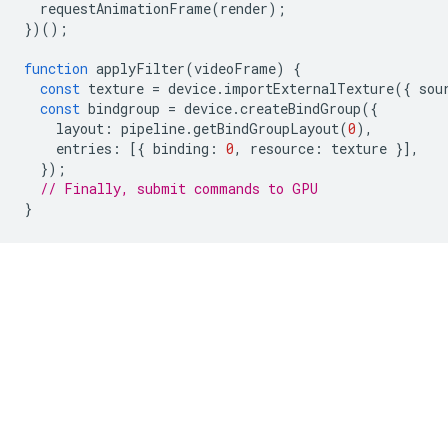
requestAnimationFrame
(
render
);
})();
function
applyFilter
(
videoFrame
)
{
const
texture
=
device
.
importExternalTexture
({
sou
const
bindgroup
=
device
.
createBindGroup
({
layout
:
pipeline
.
getBindGroupLayout
(
0
),
entries
:
[{
binding
:
0
,
resource
:
texture
}],
});
// Finally, submit commands to GPU
}