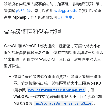
雖然沒有內建匯入記事的功能，如要進一步瞭解這項決策，
請參閱
規格討論
。您可以使用
webgpu-utils
等實用程式庫
產生 Mipmap，也可以瞭解如何
自行產生
。
儲存緩衝區和儲存紋理
WebGL 和 WebGPU 都支援統一緩衝區，可讓您將大小有
限的常數參數傳遞至著色器。儲存空間緩衝區與統一緩衝區
非常相似，但僅支援 WebGPU，且比統一緩衝區更強大且
更具彈性。
傳遞至著色器的儲存緩衝區資料可能遠大於統一緩衝
區。雖然規格指出統一緩衝區繫結大小上限為 64 KB
(請參閱
maxUniformBufferBindingSize
)，但
WebGPU 中儲存空間緩衝區繫結大小上限至少為 128
MB (請參閱
maxStorageBufferBindingSize
)。