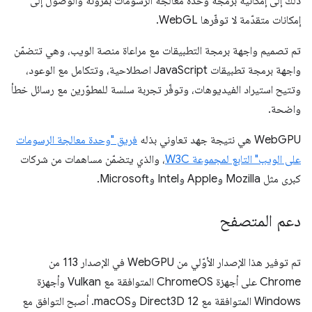
ذلك إلى إمكانية برمجة وحدة معالجة الرسومات بمرونة والوصول إلى
إمكانات متقدّمة لا توفّرها WebGL.
تم تصميم واجهة برمجة التطبيقات مع مراعاة منصة الويب، وهي تتضمّن
واجهة برمجة تطبيقات JavaScript اصطلاحية، وتتكامل مع الوعود،
وتتيح استيراد الفيديوهات، وتوفّر تجربة سلسة للمطوّرين مع رسائل خطأ
واضحة.
‫WebGPU هي نتيجة جهد تعاوني بذله
فريق "وحدة معالجة الرسومات
على الويب" التابع لمجموعة W3C
، والذي يتضمّن مساهمات من شركات
كبرى مثل Mozilla وApple وIntel وMicrosoft.
دعم المتصفح
تم توفير هذا الإصدار الأوّلي من WebGPU في الإصدار 113 من
Chrome على أجهزة ChromeOS المتوافقة مع Vulkan وأجهزة
Windows المتوافقة مع Direct3D 12 وmacOS. أصبح التوافق مع