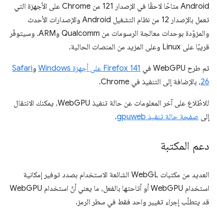
Android متاحًا لاحقًا في الإصدار 121 من Chrome على الأجهزة التي
تعمل بالإصدار 12 من نظام التشغيل Android والإصدارات الأحدث
والمزوّدة بوحدات معالجة الرسومات من Qualcomm وARM. وسيتوفّر
قريبًا على Linux وعلى المزيد من المنصات الحالية.
تم طرح WebGPU في
Firefox 141 على أجهزة Windows
و
Safari
26
، بالإضافة إلى التنفيذ في Chrome.
للاطّلاع على آخر المعلومات عن حالة تنفيذ WebGPU، يمكنك الانتقال
إلى
صفحة حالة تنفيذ gpuweb
.
دعم المكتبة
العديد من مكتبات WebGL الشائعة الاستخدام بصدد توفير إمكانية
استخدام WebGPU أو أتاحتها بالفعل، ما يعني أنّ استخدام WebGPU
قد يتطلّب إجراء تغيير واحد فقط في سطر الرمز.