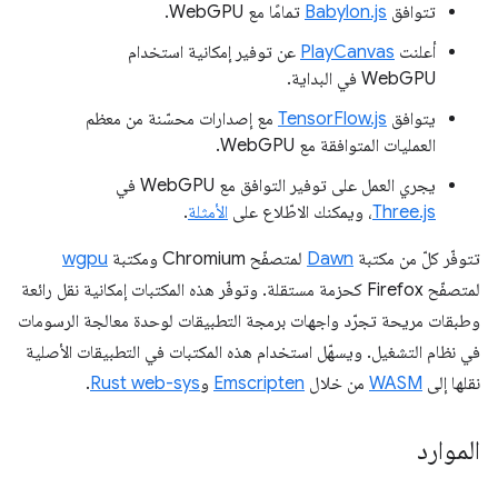
تتوافق
Babylon.js
تمامًا مع WebGPU.
أعلنت
PlayCanvas
عن توفير إمكانية استخدام
WebGPU في البداية.
يتوافق
TensorFlow.js
مع إصدارات محسّنة من معظم
العمليات المتوافقة مع WebGPU.
يجري العمل على توفير التوافق مع WebGPU في
Three.js
، ويمكنك الاطّلاع على
الأمثلة
.
تتوفّر كلّ من مكتبة
Dawn
لمتصفّح Chromium ومكتبة
wgpu
لمتصفّح Firefox كحزمة مستقلة. وتوفّر هذه المكتبات إمكانية نقل رائعة
وطبقات مريحة تجرّد واجهات برمجة التطبيقات لوحدة معالجة الرسومات
في نظام التشغيل. ويسهّل استخدام هذه المكتبات في التطبيقات الأصلية
نقلها إلى
WASM
من خلال
Emscripten
و
Rust web-sys
.
الموارد