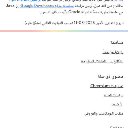
للاطّلاع على التفاصيل، يُرجى مراجعة
سياسات موقع Google Developers‏
. إنّ Java
هي علامة تجارية مسجَّلة لشركة Oracle و/أو شركائها التابعين.
تاريخ التعديل الأخير: 2025-08-11 (حسب التوقيت العالمي المتفَّق عليه)
مساهمة
الإبلاغ عن خطأ
الاطّلاع على المشاكل المفتوحة
محتوى ذو صلة
تحديثات Chromium
دراسات الحالة
الأرشيف
ملفات البودكاست والعروض