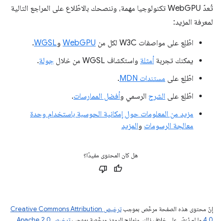
تُعدّ WebGPU تكنولوجيا مهمة، وننصحك بالاطّلاع على المراجع التالية
لمعرفة المزيد:
اطّلِع على مواصفات W3C لكل من
WebGPU
و
WGSL
.
يمكنك تجربة
أمثلة
واستكشاف WGSL من خلال
جولة
.
اطّلِع على
مستندات MDN
.
اطّلِع على
الشرح
الرسمي و
أفضل الممارسات
.
مزيد من المعلومات حول إمكانية الحوسبة باستخدام وحدة
معالجة الرسومات
و
المزيد
هل كان المحتوى مفيدًا؟
إنّ محتوى هذه الصفحة مرخّص بموجب
ترخيص Creative Commons Attribution
4.0‏
ما لم يُنصّ على خلاف ذلك، ونماذج الرموز مرخّصة بموجب
ترخيص Apache 2.0‏
.