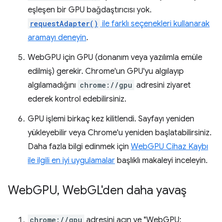
eşleşen bir GPU bağdaştırıcısı yok.
requestAdapter()
ile farklı seçenekleri kullanarak
aramayı deneyin
.
WebGPU için GPU (donanım veya yazılımla emüle
edilmiş) gerekir. Chrome'un GPU'yu algılayıp
algılamadığını
chrome://gpu
adresini ziyaret
ederek kontrol edebilirsiniz.
GPU işlemi birkaç kez kilitlendi. Sayfayı yeniden
yükleyebilir veya Chrome'u yeniden başlatabilirsiniz.
Daha fazla bilgi edinmek için
WebGPU Cihaz Kaybı
ile ilgili en iyi uygulamalar
başlıklı makaleyi inceleyin.
Web
GPU
,
Web
GL'den daha yavaş
chrome://gpu
adresini açın ve "WebGPU: