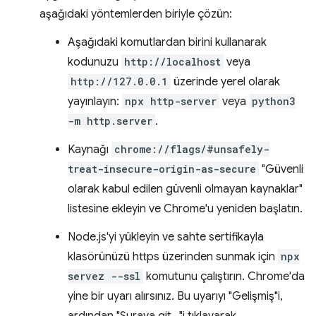
aşağıdaki yöntemlerden biriyle çözün:
Aşağıdaki komutlardan birini kullanarak
kodunuzu
http://localhost
veya
http://127.0.0.1
üzerinde yerel olarak
yayınlayın:
npx http-server
veya
python3
-m http.server
.
Kaynağı
chrome://flags/#unsafely-
treat-insecure-origin-as-secure
"Güvenli
olarak kabul edilen güvenli olmayan kaynaklar"
listesine ekleyin ve Chrome'u yeniden başlatın.
Node.js'yi yükleyin ve sahte sertifikayla
klasörünüzü https üzerinden sunmak için
npx
servez --ssl
komutunu çalıştırın. Chrome'da
yine bir uyarı alırsınız. Bu uyarıyı "Gelişmiş"i,