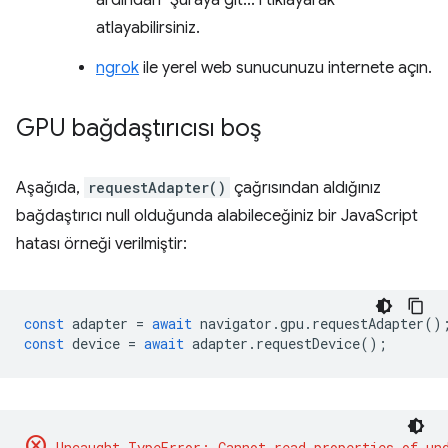
ardından "Şuraya git..."i tıklayarak
atlayabilirsiniz.
ngrok
ile yerel web sunucunuzu internete açın.
GPU bağdaştırıcısı boş
Aşağıda,
requestAdapter()
çağrısından aldığınız
bağdaştırıcı null olduğunda alabileceğiniz bir JavaScript
hatası örneği verilmiştir:
const
adapter
=
await
navigator
.
gpu
.
requestAdapter
()
const
device
=
await
adapter
.
requestDevice
();
cancel