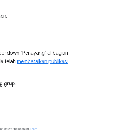
en.
rop-down "Penayang" di bagian
da telah
membatalkan publikasi
g grup
: