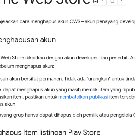
njelaskan cara menghapus akun CWS—akun penayang develop
enghapusan akun
 Web Store dikaitkan dengan akun developer dan penerbit. A
ebelum menghapus akun:
an akun bersifat permanen. Tidak ada "urungkan" untuk tinda
k dapat menghapus akun yang masih memiliki item yang dipubli
sikan item, pastikan untuk
membatalkan publikasi
item terse
s akun.
yang grup hanya dapat dihapus oleh pemilik atau pengelola 
apus item listingan Play Store