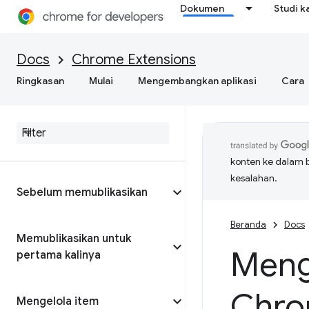
Dokumen
Studi k
Docs
Chrome Extensions
Ringkasan
Mulai
Mengembangkan aplikasi
Cara
konten ke dalam 
kesalahan.
Sebelum memublikasikan
Beranda
Docs
Memublikasikan untuk
Meng
pertama kalinya
Chro
Mengelola item