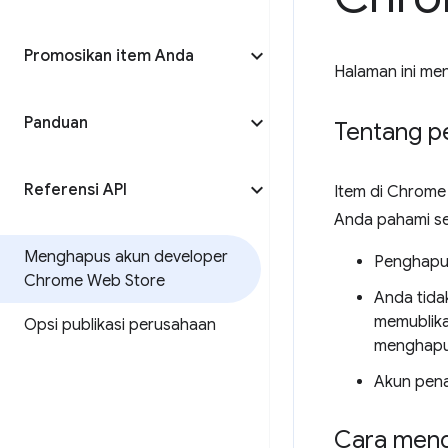
Promosikan item Anda
Halaman ini me
Panduan
Tentang p
Referensi API
Item di Chrome
Anda pahami s
Menghapus akun developer
Penghapus
Chrome Web Store
Anda tida
memublika
Opsi publikasi perusahaan
menghapu
Akun pena
Cara mengh