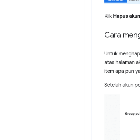
Klik
Hapus akun
Cara meng
Untuk menghap
atas halaman ak
item apa pun y
Setelah akun pe