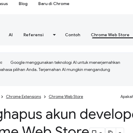
asus
Blog
Baru di Chrome
AI
Referensi
Contoh
Chrome Web Store
Google menggunakan teknologi AI untuk menerjemahkan
bahasa pilihan Anda. Terjemahan AI mungkin mengandung
Chrome Extensions
Chrome Web Store
Apakah
hapus akun develop
me Web Store