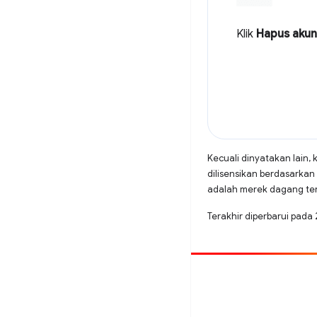
Klik
Hapus akun
Kecuali dinyatakan lain, 
dilisensikan berdasarkan
adalah merek dagang terd
Terakhir diperbarui pad
Beri kontribusi
Laporkan bug