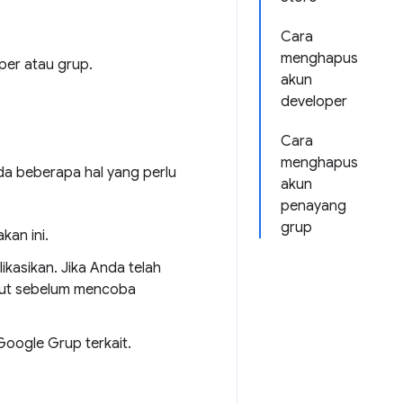
Cara
menghapus
er atau grup.
akun
developer
Cara
menghapus
da beberapa hal yang perlu
akun
penayang
grup
kan ini.
kasikan. Jika Anda telah
but sebelum mencoba
Google Grup terkait.