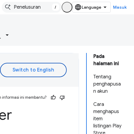
/
Masuk
Pada
halaman ini
Tentang
penghapusa
n akun
 informasi ini membantu?
Cara
er
menghapus
item
listingan Play
Store