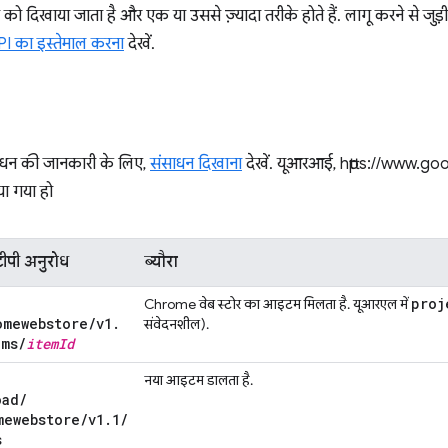
टा को दिखाया जाता है और एक या उससे ज़्यादा तरीके होते हैं. लागू करने से जु
I का इस्तेमाल करना
देखें.
साधन की जानकारी के लिए,
संसाधन दिखाना
देखें. यूआरआई, https://www.goo
ा गया हो
ीपी अनुरोध
ब्यौरा
proj
Chrome वेब स्टोर का आइटम मिलता है. यूआरएल में
omewebstore
/
v1
.
संवेदनशील).
ems
/
item
Id
नया आइटम डालता है.
oad
/
mewebstore
/
v1
.
1
/
s