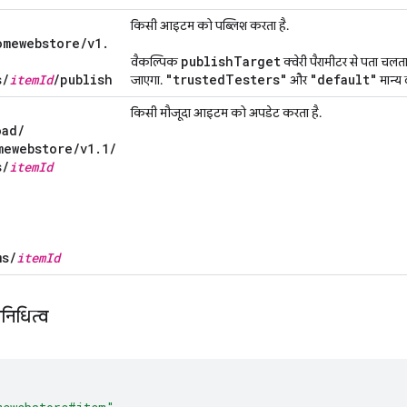
किसी आइटम को पब्लिश करता है.
omewebstore
/
v1
.
publish
Target
वैकल्पिक
क्वेरी पैरामीटर से पता च
s
/
item
Id
/
publish
"trusted
Testers"
"default"
जाएगा.
और
मान्य वै
किसी मौजूदा आइटम को अपडेट करता है.
oad
/
mewebstore
/
v1
.
1
/
s
/
item
Id
ms
/
item
Id
निधित्व