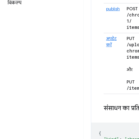
विकल्प
publish
POST
/
chr
1
/
item
अपडेट
PUT
/
upl
करें
chro
item
और
PUT
/
ite
संसाधन का प्रति
{