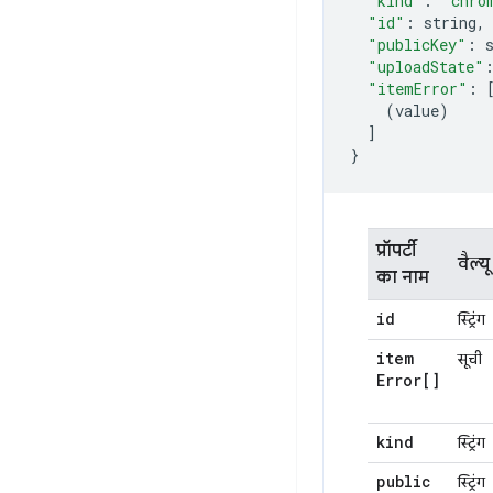
"kind"
:
"chro
"id"
:
 string
,
"publicKey"
:
 
"uploadState"
"itemError"
:
(
value
)
]
}
प्रॉपर्टी
वैल्यू
का नाम
id
स्ट्रिंग
item
सूची
Error[]
kind
स्ट्रिंग
public
स्ट्रिंग