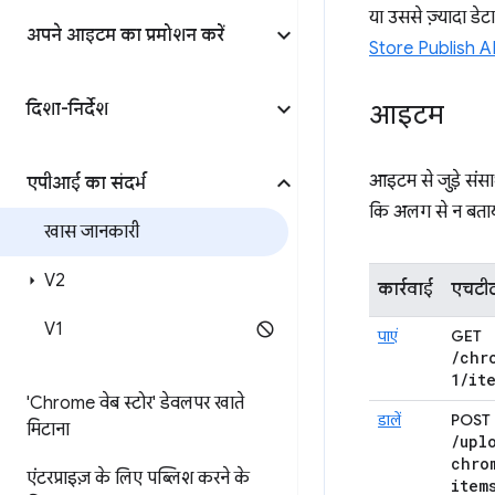
या उससे ज़्यादा डे
अपने आइटम का प्रमोशन करें
Store Publish AP
दिशा-निर्देश
आइटम
आइटम से जुड़े सं
एपीआई का संदर्भ
कि अलग से न बताय
खास जानकारी
V2
कार्रवाई
एचटीट
V1
पाएं
GET
/
chr
1
/
it
'Chrome वेब स्टोर' डेवलपर खाते
डालें
POST
मिटाना
/
upl
chro
एंटरप्राइज़ के लिए पब्लिश करने के
item