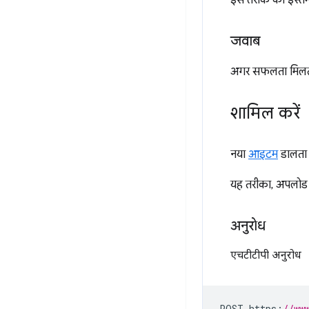
इस तरीके का इस्तेम
जवाब
अगर सफलता मिलती है
शामिल करें
नया
आइटम
डालता 
यह तरीका, अपलोड 
अनुरोध
एचटीटीपी अनुरोध
POST https
:
//ww