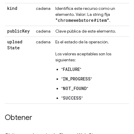
kind
cadena
Identifica este recurso como un
elemento. Valor: La string fija
"chromewebstore#item"
.
public
Key
cadena
Clave pública de este elemento.
upload
cadena
Es el estado de la operación.
State
Los valores aceptables son los
siguientes:
FAILURE
"
"
IN_PROGRESS
"
"
NOT_FOUND
"
"
SUCCESS
"
"
Obtener