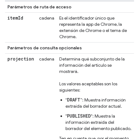
Parámetros de ruta de acceso
item
Id
cadena
Es el identificador único que
representa la app de Chrome, la
extensión de Chrome o el tema de
Chrome.
Parámetros de consulta opcionales
projection
cadena
Determina qué subconjunto de la
información del artículo se
mostrará.
Los valores aceptables son los
siguientes:
DRAFT
“
”: Muestra información
extraída del borrador actual.
PUBLISHED
"
": Muestra la
información extraída del
borrador del elemento publicado.
Ten en cuenta que, por el momento,