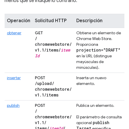
menos que se indique lo contrario.
Operación
Solicitud HTTP
Descripción
obtener
GET
Obtiene un elemento de
/
Chrome Web Store.
chromewebstore
/
Proporciona
v1
.
1
/
items
/
item
projection="DRAFT"
Id
en la URL (distingue
mayúsculas de
minúsculas).
insertar
POST
Inserta un nuevo
/
upload
/
elemento.
chromewebstore
/
v1
.
1
/
items
publish
POST
Publica un elemento.
/
chromewebstore
/
El parámetro de consulta
v1
.
1
/
publish
opcional
items
/
item
Id
/
Target
especifica