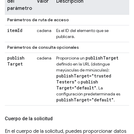
del
Valor
Descripción
parámetro
Parámetros de ruta de acceso
item
Id
cadena
Es el ID del elemento que se
publicará.
Parámetros de consulta opcionales
publish
publish
Target
cadena
Proporciona un
Target
definido en la URL (distingue
mayúsculas de minúsculas):
publish
Target="trusted
Testers"
publish
o
Target="default"
. La
configuración predeterminada es
publish
Target="default"
.
Cuerpo de la solicitud
En el cuerpo de la solicitud, puedes proporcionar datos