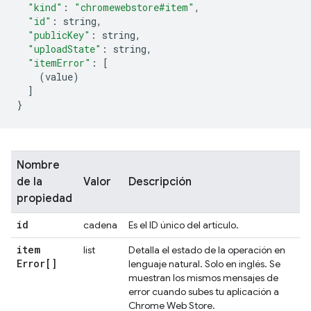
"kind"
:
"chromewebstore#item"
,
"id"
:
 string
,
"publicKey"
:
 string
,
"uploadState"
:
 string
,
"itemError"
:
[
(
value
)
]
}
Nombre
de la
Valor
Descripción
propiedad
id
cadena
Es el ID único del artículo.
item
list
Detalla el estado de la operación en
Error[]
lenguaje natural. Solo en inglés. Se
muestran los mismos mensajes de
error cuando subes tu aplicación a
Chrome Web Store.