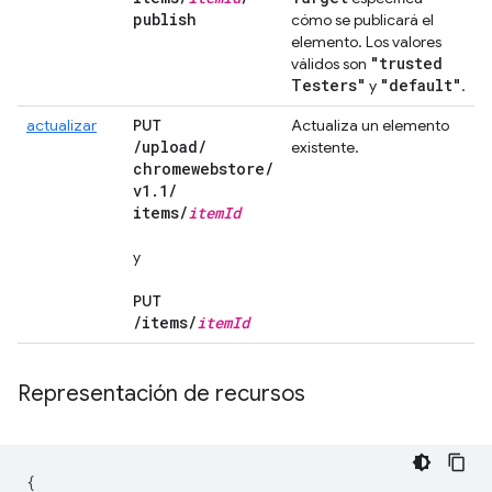
publish
cómo se publicará el
elemento. Los valores
"trusted
válidos son
Testers"
"default"
y
.
actualizar
PUT
Actualiza un elemento
/
upload
/
existente.
chromewebstore
/
v1
.
1
/
items
/
item
Id
y
PUT
/
items
/
item
Id
Representación de recursos
{