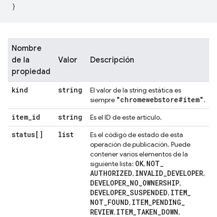
}
Nombre
de la
Valor
Descripción
propiedad
kind
string
El valor de la string estática es
"chromewebstore#item"
siempre
.
item
_
id
string
Es el ID de este artículo.
status[]
list
Es el código de estado de esta
operación de publicación. Puede
contener varios elementos de la
OK
NOT
_
siguiente lista:
,
AUTHORIZED
INVALID
_
DEVELOPER
,
,
DEVELOPER
_
NO
_
OWNERSHIP
,
DEVELOPER
_
SUSPENDED
ITEM
_
,
NOT
_
FOUND
ITEM
_
PENDING
_
,
REVIEW
ITEM
_
TAKEN
_
DOWN
,
,