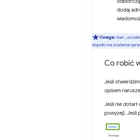
odbiorczą
dodaj ad
wiadomośc
Uwaga:
stan „oczeku
dopóki nie zostanie spr
Co robić w
Jeśli stwierdzi
opisem naruszen
Jeśli nie dotar
powyżej). Jeśli