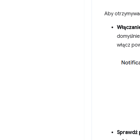
Aby otrzymywać
Włączani
domyślnie
włącz pow
Sprawdź 