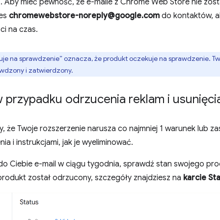
. Aby mieć pewność, że e-maile z Chrome Web Store nie zos
res
chromewebstore-noreply@google.com
do kontaktów, a
i na czas.
je na sprawdzenie” oznacza, że produkt oczekuje na sprawdzenie. Twó
awdzony i zatwierdzony.
 przypadku odrzucenia reklam i usunięcia
my, że Twoje rozszerzenie narusza co najmniej 1 warunek lub z
ia i instrukcjami, jak je wyeliminować.
ł do Ciebie e-mail w ciągu tygodnia, sprawdź stan swojego pr
 produkt został odrzucony, szczegóły znajdziesz na
karcie St