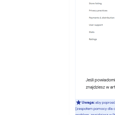
Jeśli powiadomi
znajdziesz w ar
Uwaga:
aby poprosić
[zespołem pomocy dla d
problem, znajdziesz w [t