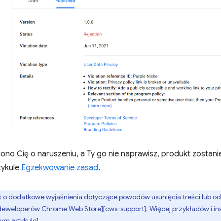
ono Cię o naruszeniu, a Ty go nie naprawisz, produkt zostanie
tykule
Egzekwowanie zasad
.
 o dodatkowe wyjaśnienia dotyczące powodów usunięcia treści lub odwo
eweloperów Chrome Web Store][cws-support]. Więcej przykładów i inst
ym artykule].