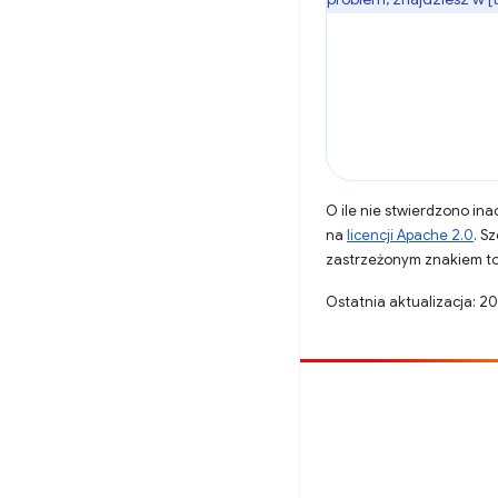
O ile nie stwierdzono inac
na
licencji Apache 2.0
. S
zastrzeżonym znakiem to
Ostatnia aktualizacja: 2
Opublikuj coś
Zgłoś błąd
Zobacz nierozwiązane problemy