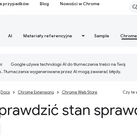
ia przypadków
Blog
Nowości w Chrome
AI
Materiały referencyjne
Sample
Chrome
Google używa technologii AI do tłumaczenia treści na Twój
k. Tłumaczenia wygenerowane przez AI mogą zawierać błędy.
Docs
Chrome Extensions
Chrome Web Store
Czy te
sprawdzić stan spraw