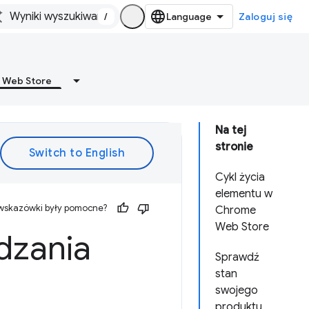
/
Zaloguj się
 Web Store
Na tej
stronie
Cykl życia
elementu w
 wskazówki były pomocne?
Chrome
Web Store
dzania
Sprawdź
stan
swojego
produktu