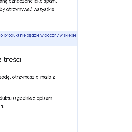
taną oznaczone jako spam,
by otrzymywać wszystkie
j produkt nie będzie widoczny w sklepie,
 treści
asadę, otrzymasz e-maila z
oduktu (zgodnie z opisem
an
.