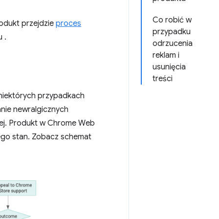
Co robić w
odukt przejdzie
proces
przypadku
 .
odrzucenia
reklam i
usunięcia
treści
 niektórych przypadkach
anie newralgicznych
żej. Produkt w Chrome Web
jego stan. Zobacz schemat