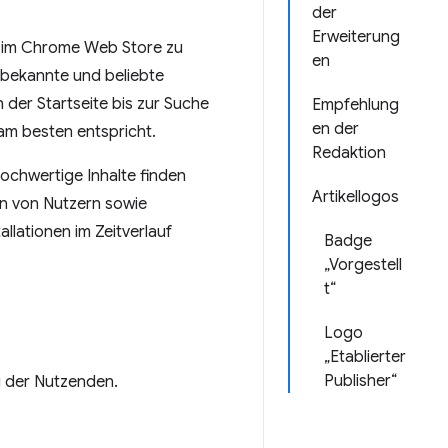
der
Erweiterung
el im Chrome Web Store zu
en
 bekannte und beliebte
der Startseite bis zur Suche
Empfehlung
en der
 am besten entspricht.
Redaktion
hochwertige Inhalte finden
Artikellogos
en von Nutzern sowie
llationen im Zeitverlauf
Badge
„Vorgestell
t“
Logo
„Etablierter
Publisher“
ng der Nutzenden.