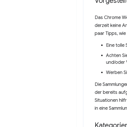
Vorgestel
Das Chrome Web
derzeit keine A
paar Tipps, wie
Eine tolle
Achten Si
und/oder 
Werben Sie
Die Sammlungen
der bereits au
Situationen hil
in eine Sammlun
Kategorie