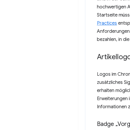
hochwertigen Ar
Startseite müs
Practices
entspr
Anforderungen, 
bezahlen, in d
Artikellog
Logos im Chrome
zusätzliches Sig
erhalten möglic
Erweiterungen 
Informationen z
Badge „Vorg