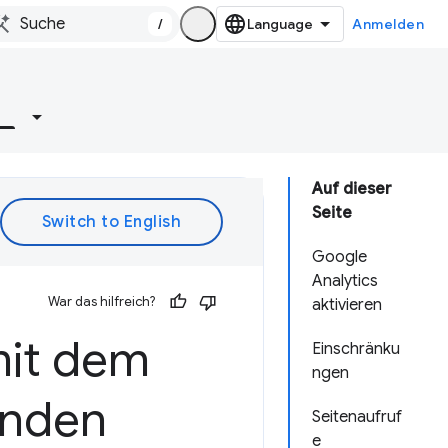
/
Anmelden
e
Auf dieser
Seite
Google
Analytics
War das hilfreich?
aktivieren
mit dem
Einschränku
ngen
enden
Seitenaufruf
e