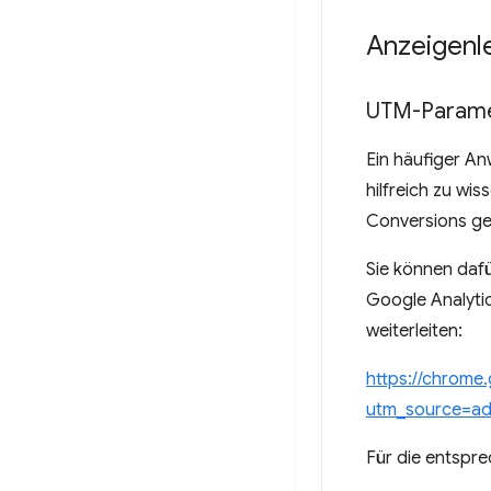
Anzeigenl
UTM-Parame
Ein häufiger An
hilfreich zu wi
Conversions ge
Sie können daf
Google Analytic
weiterleiten:
https://chrome
utm_source=a
Für die entspr