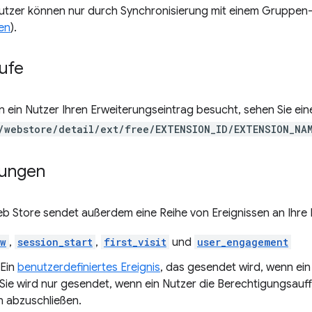
utzer können nur durch Synchronisierung mit einem Gruppen
en
).
ufe
 ein Nutzer Ihren Erweiterungseintrag besucht, sehen Sie eine
/webstore/detail/ext/free/EXTENSION_ID/EXTENSION_NA
tungen
 Store sendet außerdem eine Reihe von Ereignissen an Ihre 
ew
,
session_start
,
first_visit
und
user_engagement
 Ein
benutzerdefiniertes Ereignis
, das gesendet wird, wenn ein
t. Sie wird nur gesendet, wenn ein Nutzer die Berechtigungsauf
on abzuschließen.