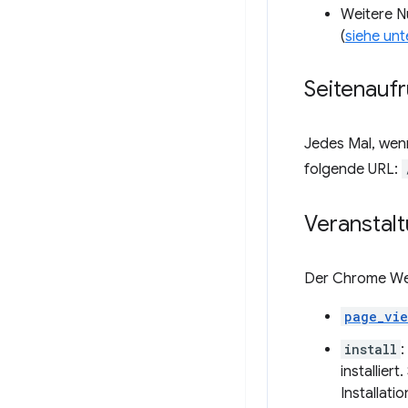
Weitere N
(
siehe unt
Seitenaufr
Jedes Mal, wenn
folgende URL:
Veranstal
Der Chrome Web
page_vi
install
:
installier
Installati