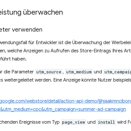
eistung überwachen
ter verwenden
wendungsfall für Entwickler ist die Überwachung der Werbeleist
ssen, welche Anzeigen zu Aufrufen des Store-Eintrags Ihres Art
führt haben.
ür die Parameter
utm_source
,
utm_medium
und
utm_campai
s weitergeleitet werden. Eine Anzeige könnte Nutzer beispie
.google.com/webstore/detail/action-api-demo/ljjhjaakmncibo
d&utm_medium=cpc&utm_campaign=summer-ad-campaign
echenden Ereignisse vom Typ
page_view
und
install
wird F