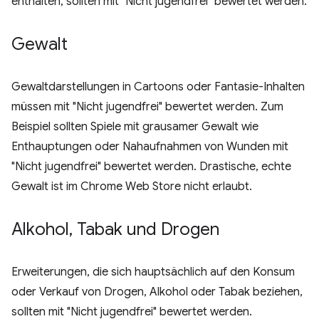
enthalten, sollten mit "Nicht jugendfrei" bewertet werden.
Gewalt
Gewaltdarstellungen in Cartoons oder Fantasie-Inhalten
müssen mit "Nicht jugendfrei" bewertet werden. Zum
Beispiel sollten Spiele mit grausamer Gewalt wie
Enthauptungen oder Nahaufnahmen von Wunden mit
"Nicht jugendfrei" bewertet werden. Drastische, echte
Gewalt ist im Chrome Web Store nicht erlaubt.
Alkohol
,
Tabak und Drogen
Erweiterungen, die sich hauptsächlich auf den Konsum
oder Verkauf von Drogen, Alkohol oder Tabak beziehen,
sollten mit "Nicht jugendfrei" bewertet werden.