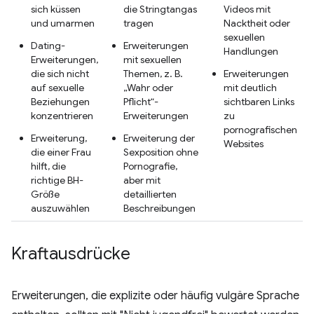
sich küssen
die Stringtangas
Videos mit
und umarmen
tragen
Nacktheit oder
sexuellen
Dating-
Erweiterungen
Handlungen
Erweiterungen,
mit sexuellen
die sich nicht
Themen, z. B.
Erweiterungen
auf sexuelle
„Wahr oder
mit deutlich
Beziehungen
Pflicht“-
sichtbaren Links
konzentrieren
Erweiterungen
zu
pornografischen
Erweiterung,
Erweiterung der
Websites
die einer Frau
Sexposition ohne
hilft, die
Pornografie,
richtige BH-
aber mit
Größe
detaillierten
auszuwählen
Beschreibungen
Kraftausdrücke
Erweiterungen, die explizite oder häufig vulgäre Sprache