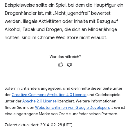
Beispielsweise sollte ein Spiel, bei dem die Hauptfigur ein
Drogenhändler ist, mit „Nicht jugendfrei“ bewertet
werden. Illegale Aktivitäten oder Inhalte mit Bezug auf
Alkohol, Tabak und Drogen, die sich an Minderjährige
richten, sind im Chrome Web Store nicht erlaubt.
War das hilfreich?
Sofern nicht anders angegeben, sind die Inhalte dieser Seite unter
der
Creative Commons Attribution 4.0 License
und Codebeispiele
unter der
Apache 2.0 License
lizenziert. Weitere Informationen
finden Sie in den
Websiterichtlinien von Google Developers
. Java ist
eine eingetragene Marke von Oracle und/oder seinen Partnern.
Zuletzt aktualisiert: 2014-02-28 (UTC).