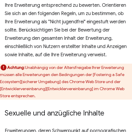
Ihre Erweiterung entsprechend zu bewerten. Orientieren
Sie sich an den folgenden Regeln, um zu bestimmen, ob
Ihre Erweiterung als "Nicht jugendfrei" eingestuft werden
sollte. Berücksichtigen Sie bei der Bewertung der
Erweiterung den gesamten Inhalt der Erweiterung,
einschließlich von Nutzern erstellter Inhalte und Anzeigen
sowie Inhalte, auf die Ihre Erweiterung verweist.
Achtung
:Unabhängig von der Altersfreigabe Ihrer Erweiterung
müssen alle Erweiterungen den Bedingungen der [Fostering a Safe
Ecosystem][sicherer Umgebung] des Chrome Web Store und der
[Entwicklervereinbarung][Entwicklervereinbarung] im Chrome Web
Store entsprechen.
Sexuelle und anzügliche Inhalte
Erweiterungen, deren Schwerpunkt auf pornografischen