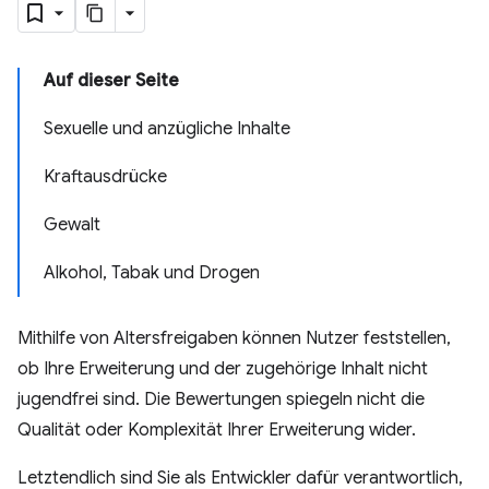
Auf dieser Seite
Sexuelle und anzügliche Inhalte
Kraftausdrücke
Gewalt
Alkohol, Tabak und Drogen
Mithilfe von Altersfreigaben können Nutzer feststellen,
ob Ihre Erweiterung und der zugehörige Inhalt nicht
jugendfrei sind. Die Bewertungen spiegeln nicht die
Qualität oder Komplexität Ihrer Erweiterung wider.
Letztendlich sind Sie als Entwickler dafür verantwortlich,