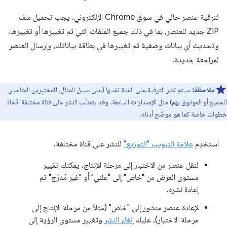
لترقية عنصر حالي في سوق Chrome الإلكتروني، يجب تحميل ملف
ZIP جديد للعنصر، بما في ذلك جميع الملفات التي تم تغييرها أو تغييرها،
وتحديث أي بيانات وصفية تم تغييرها في بطاقة بياناتك، وإرسال العنصر
لمراجعة جديدة.
ملاحظة:
سيتم نشر الترقية على القناة نفسها (على سبيل المثال، للمختبِرين المتاحين
للجميع أو الموثوق بهم) مثل الإصدارات السابقة. وقد يتطلّب النشر على قناة مختلفة اتّخاذ
خطوات خاصة كما هو موضّح أدناه.
استخدِم
علامة التبويب "التوزيع"
للنشر على قناة مختلفة.
لنقل عنصر من الاختبار إلى مرحلة الإنتاج، يمكنك تغيير
مستوى العرض من "خاص" إلى "علني" أو "غير مُدرَج" ثم
إعادة نشره.
لإعادة عنصر منشور إلى "خاص" (مثلاً من مرحلة الإنتاج إلى
مرحلة الاختبار)، عليك
إلغاء النشر
وتغيير مستوى الرؤية إلى