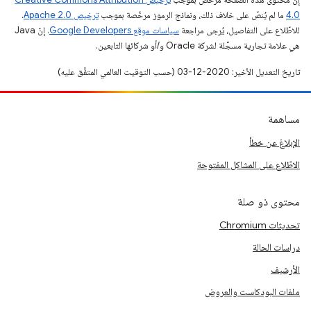
4.0‏
ما لم يُنصّ على خلاف ذلك، ونماذج الرموز مرخّصة بموجب
ترخيص Apache 2.0‏
.
للاطّلاع على التفاصيل، يُرجى مراجعة
سياسات موقع Google Developers‏
. إنّ Java
هي علامة تجارية مسجَّلة لشركة Oracle و/أو شركائها التابعين.
تاريخ التعديل الأخير: 2020-12-03 (حسب التوقيت العالمي المتفَّق عليه)
مساهمة
الإبلاغ عن خطأ
الاطّلاع على المشاكل المفتوحة
محتوى ذو صلة
تحديثات Chromium
دراسات الحالة
الأرشيف
ملفات البودكاست والعروض