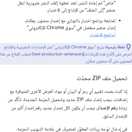
"خاص" ثم إعادة النشر. تعد خطوة إلغاء النشر ضرورية لنقل
عنصر "إلى الخلف" من الإنتاج إلى الاختبار.
لمتابعة برنامج اختبار بالتوازي مع إصدار منشور، يمكنك
إنشاء عنصر منفصل في "سوق Chrome الإلكتروني"
لبرنامج الاختبار
.
نقطة رئيسية:
يتيح "سوق Chrome الإلكتروني" نشر الإصدارات التجريبية والإنتاج.
احرص على [اتّباع هذه الإرشادات][test-production-extension] لتجنّب الإبلاغ عن هذا
المحتوى على أنّه محتوى متكرّر.
تحميل ملف ZIP محدّث
إذا كنت بصدد تغيير أي رمز أو البيان أو مواد العرض الأخرى المتوفرة مع
إضافتك، يجب إنشاء ملف ZIP جديد وتحميل الحزمة الجديدة. تأكَّد من
زيادة
رقم الإصدار
. يجب أن يكون لكل إصدار جديد رقم إصدار أكبر من
الإصدار السابق.
في إدخال لوحة بيانات المطوّر لعنصرك، في علامة التبويب الحزمة،