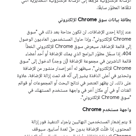
الرسالة الإلكترونية مرجعًا إلى الرسالة الإلكترونية التحذيرية التي
تلقّاها المطوّر سابقًا.
بطاقة بيانات سوق Chrome الإلكتروني
عند إزالة إحدى الإضافات، لن تكون متاحة بعد ذلك في "سوق
Chrome الإلكتروني". وإذا حاول المستخدمون العاديون الوصول
إلى قائمة الإضافة، سيعرض سوق Chrome الإلكتروني الخطأ
404. إذا سجّل مطوّر البرامج الذي يملك الإضافة أو أحد أعضاء
قائمة الناشرين في مجموعة الإضافة (إن وجد) الدخول إلى "سوق
Chrome الإلكتروني"، سيظهر له آخر إصدار منشور من الإضافة
وتحذير في أعلى النافذة يشير إلى أنّه قد تمت إزالة الإضافة. علاوة
على ذلك، لن يظهر العنصر في نتائج البحث أو المجموعات أو قوائم
الفئات أو في أي مكان آخر في واجهة مستخدم المستهلك في
"سوق Chrome الإلكتروني".
واجهة مستخدم Chrome
لا يتم إشعار المستخدمين النهائيين بإجراء التنفيذ فور إزالة
المحتوى. إذا ظلّت الإضافة بدون حلّ لعدة أسابيع، سيوقف