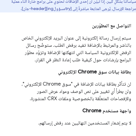
سياساتنا بشكلٍ كبير. إذا تبيّن أن إحدى الإضافات تحتوي على برامج ضارة أثناء عملية
مراجعة الإرسال، يُرجى المتابعة مباشرةً إلى [tryمسؤولing][header-جان].
التواصل مع المطوّرين
سيتم إرسال رسالة إلكترونية إلى عنوان البريد الإلكتروني الخاص
بالناشر والمرتبط بالإضافة تفيد برفض الطلب. ستوضّح رسائل
الرفض الإلكترونية السياسة التي انتهكتها الإضافة وتزوّد مطوّر
البرامج بإرشادات حول كيفية طلب إعادة النظر في القرار.
بطاقة بيانات سوق Chrome الإلكتروني
لن تتأثّر بطاقة بيانات الإضافة في "سوق Chrome الإلكتروني"،
ولن يطرأ أي تغيير على نص الوصف ومواد عرض الصور
والإفصاحات المتعلّقة بالخصوصية وملفات CRX المنشورة.
واجهة مستخدم Chrome
لا يتم إشعار المستخدمين النهائيين عند رفض إرسالهم.