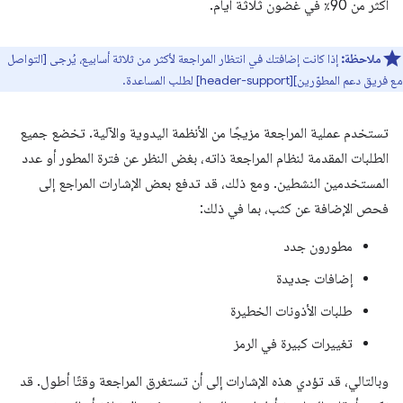
أكثر من 90٪ في غضون ثلاثة أيام.
ملاحظة:
إذا كانت إضافتك في انتظار المراجعة لأكثر من ثلاثة أسابيع، يُرجى [التواصل
مع فريق دعم المطوّرين][header-support] لطلب المساعدة.
تستخدم عملية المراجعة مزيجًا من الأنظمة اليدوية والآلية. تخضع جميع
الطلبات المقدمة لنظام المراجعة ذاته، بغض النظر عن فترة المطور أو عدد
المستخدمين النشطين. ومع ذلك، قد تدفع بعض الإشارات المراجع إلى
فحص الإضافة عن كثب، بما في ذلك:
مطورون جدد
إضافات جديدة
طلبات الأذونات الخطيرة
تغييرات كبيرة في الرمز
وبالتالي، قد تؤدي هذه الإشارات إلى أن تستغرق المراجعة وقتًا أطول. قد