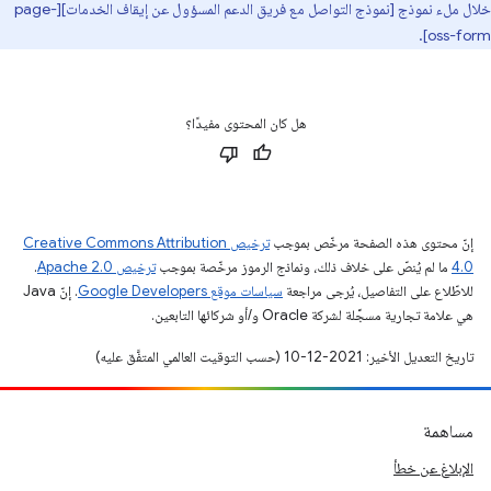
خلال ملء نموذج [نموذج التواصل مع فريق الدعم المسؤول عن إيقاف الخدمات][page-
oss-form].
هل كان المحتوى مفيدًا؟
إنّ محتوى هذه الصفحة مرخّص بموجب
ترخيص Creative Commons Attribution
4.0‏
ما لم يُنصّ على خلاف ذلك، ونماذج الرموز مرخّصة بموجب
ترخيص Apache 2.0‏
.
للاطّلاع على التفاصيل، يُرجى مراجعة
سياسات موقع Google Developers‏
. إنّ Java
هي علامة تجارية مسجَّلة لشركة Oracle و/أو شركائها التابعين.
تاريخ التعديل الأخير: 2021-12-10 (حسب التوقيت العالمي المتفَّق عليه)
مساهمة
الإبلاغ عن خطأ