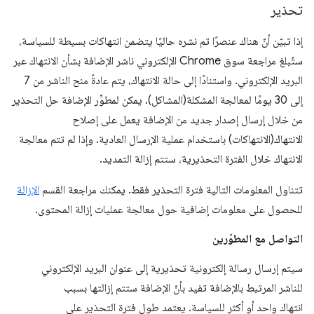
تحذير
إذا تبيّن أنّ هناك عنصرًا تم نشره حاليًا يتضمن انتهاكات بسيطة للسياسة،
ستُبلغ مراجعة سوق Chrome الإلكتروني ناشر الإضافة بشأن الانتهاك عبر
البريد الإلكتروني. واستنادًا إلى حالة الانتهاك، يتم عادةً منح الناشر من 7
إلى 30 يومًا لمعالجة المشكلة(المشاكل). يمكن لمطوِّر الإضافة حل التحذير
من خلال إرسال إصدار جديد من الإضافة يعمل على إصلاح
الانتهاك(الانتهاكات) باستخدام عملية الإرسال العادية. وإذا لم تتم معالجة
الانتهاك خلال الفترة التحذيرية، ستتم إزالة التمديد.
تتناول المعلومات التالية فترة التحذير فقط. يمكنك مراجعة القسم
الإزالة
للحصول على معلومات إضافية حول معالجة عمليات إزالة المحتوى.
التواصل مع المطوّرين
سيتم إرسال رسالة إلكترونية تحذيرية إلى عنوان البريد الإلكتروني
للناشر المرتبط بالإضافة تفيد بأنّ الإضافة ستتم إزالتها بسبب
انتهاك واحد أو أكثر للسياسة. يعتمد طول فترة التحذير على