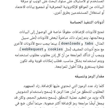
المستخدم أو الاستيلاء على سلوك البحث على الويب أو سرقة
البيانات من المواقع الإلكترونية المصرفية أو تجميع بيانات الاعتماد
أو استغلال المستخدمين بطرق أخرى.
أذونات التنفيذ الحساسة
تمنح الأذونات الإضافات حقوقًا خاصة في الوصول إلى البيانات
ومعالجتها. يتم إجراء ذلك مباشرةً لبعض الأذونات (على سبيل
المثال،
tabs
و
downloads
)، بينما يجب دمج الأذونات الأخرى
مع منح أذونات المضيف (مثل
cookies
و
webRequest
).
ويجب أن تتأكّد المراجعة من أنّ كل إذن مطلوب مطلوب استخدامه
ويتم استخدامه بشكل مناسب. فطلب إمكانات قوية وقد تكون
خطرة يستغرق وقتًا أطول للمراجعة.
مقدار الرمز وتنسيقه
كلما زاد عدد الرموز التي تحتوي عليها الإضافة، زاد المجهود
المطلوب للتحقّق من أمان هذا الرمز. لا يُسمح باستخدام التشويش
لأنّه يزيد من تعقيد عملية التحقّق. يُسمح بتصغير الحجم، ولكن قد
يجعل أيضًا مراجعة رمز الإضافة أكثر صعوبة. حيثما أمكن، ضع في