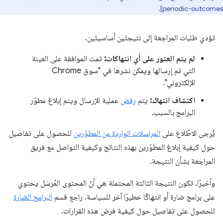
periodic-outcomes].
تؤدي طلبات المراجعة إلى نتيجتَين أساسيتَين.
لم يتم العثور على أي انتهاكات:
تمت الموافقة على العينة
التي تم إرسالها ويمكن نشرها في "سوق Chrome
الإلكتروني".
اكتشاف انتهاك:
يتم
رفض
عملية الإرسال ويتم إبلاغ مطوّر
البرامج بالسبب.
يُرجى الاطّلاع على
المراسلات الواردة من المطوّرين
للحصول على تفاصيل
حول كيفية إبلاغ المطوّرين بهذه النتائج وكيفية التواصل مع فريق
المراجعة بشأن النتيجة.
وأخيرًا، تكون النتيجة الثالثة المحتملة هي أنّ المحتوى المُرسَل يحتوي
على برامج ضارة أو انتهاكًا خطيرًا آخر للسياسة. راجع قسم
البرامج الضارة
للحصول على تفاصيل حول كيفية فرض هذه القرارات.