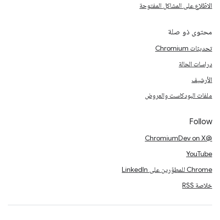
الاطّلاع على المشاكل المفتوحة
محتوى ذو صلة
تحديثات Chromium
دراسات الحالة
الأرشيف
ملفات البودكاست والعروض
Follow
@ChromiumDev on X
YouTube
Chrome للمطوّرين على LinkedIn
خلاصة RSS