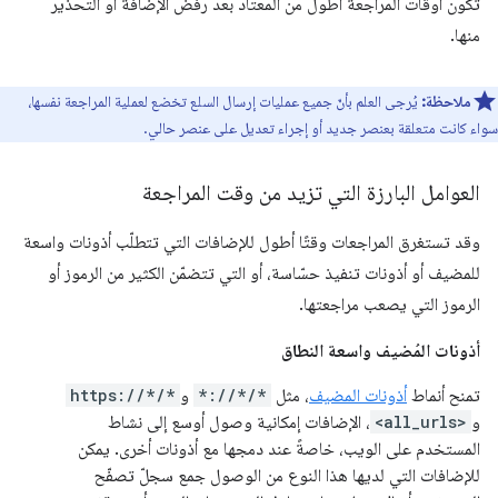
تكون أوقات المراجعة أطول من المعتاد بعد رفض الإضافة أو التحذير
منها.
ملاحظة:
يُرجى العلم بأنّ جميع عمليات إرسال السلع تخضع لعملية المراجعة نفسها،
سواء كانت متعلقة بعنصر جديد أو إجراء تعديل على عنصر حالي.
العوامل البارزة التي تزيد من وقت المراجعة
وقد تستغرق المراجعات وقتًا أطول للإضافات التي تتطلّب أذونات واسعة
للمضيف أو أذونات تنفيذ حسّاسة، أو التي تتضمّن الكثير من الرموز أو
الرموز التي يصعب مراجعتها.
أذونات المُضيف واسعة النطاق
تمنح أنماط
أذونات المضيف
، مثل
*://*/*
و
https://*/*
و
<all_urls>
، الإضافات إمكانية وصول أوسع إلى نشاط
المستخدم على الويب، خاصةً عند دمجها مع أذونات أخرى. يمكن
للإضافات التي لديها هذا النوع من الوصول جمع سجلّ تصفّح