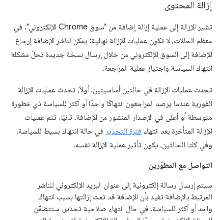
إزالة المحتوى
تشير الإزالة إلى عملية إزالة إضافة من "سوق Chrome الإلكتروني". في
معظم الحالات، لا تكون عمليات الإزالة نهائية: يمكن لناشر الإضافة إرجاع
الإضافة إلى السوق الإلكتروني من خلال إرسال نسخة جديدة تحلّ مشكلة
انتهاك السياسة واجتياز عملية المراجعة.
تحدث عمليات الإزالة في حالتين أساسيتين. أولاً، تحدث عمليات الإزالة
الفورية عندما يرصد المراجعون انتهاكًا واحدًا أو أكثر للسياسة ذي خطورة
متوسطة أو أعلى في الإصدار المنشور من الإضافة. ثانيًا، تتم عمليات
الإزالة المتأخرة بعد انتهاء
فترة التحذير
في حالة انتهاك بسيط للسياسة.
وفي كلتا الحالتَين، يكون تأثير عملية الإزالة نفسه.
التواصل مع المطوّرين
سيتم إرسال رسالة إلكترونية إلى عنوان البريد الإلكتروني للناشر
المرتبط بالإضافة تفيد بأن الإضافة قد تمت إزالتها بسبب انتهاك
واحد أو أكثر للسياسة. في حال انتهاء صلاحية تحذير، ستتضمّن