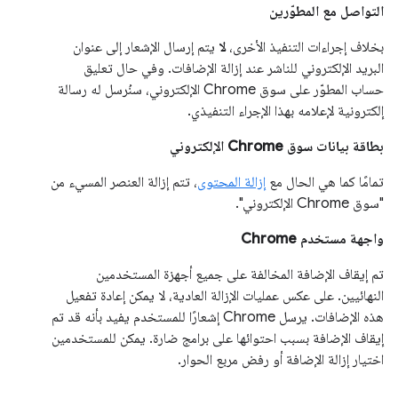
التواصل مع المطوّرين
بخلاف إجراءات التنفيذ الأخرى،
لا
يتم إرسال الإشعار إلى عنوان
البريد الإلكتروني للناشر عند إزالة الإضافات. وفي حال تعليق
حساب المطوّر على سوق Chrome الإلكتروني، سنُرسل له رسالة
إلكترونية لإعلامه بهذا الإجراء التنفيذي.
بطاقة بيانات سوق Chrome الإلكتروني
تمامًا كما هي الحال مع
إزالة المحتوى
، تتم إزالة العنصر المسيء من
"سوق Chrome الإلكتروني".
واجهة مستخدم Chrome
تم إيقاف الإضافة المخالفة على جميع أجهزة المستخدمين
النهائيين. على عكس عمليات الإزالة العادية، لا يمكن إعادة تفعيل
هذه الإضافات. يرسل Chrome إشعارًا للمستخدم يفيد بأنه قد تم
إيقاف الإضافة بسبب احتوائها على برامج ضارة. يمكن للمستخدمين
اختيار إزالة الإضافة أو رفض مربع الحوار.