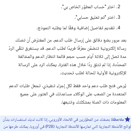
اختَر "حساب المطوّر الخاص بي".
اختر "تم تعليق حسابي".
تقديم تفاصيل إضافية وفقًا لما يطلبه النموذج.
بعد مرور بضع دقائق على إرسال طلب الدعم، من المفترَض أن تصلك
رسالة إلكترونية تتضمّن معرّفًا فريدًا لطلب الدعم. قد يستغرق تلقّي الردّ
مدة تصل إلى ثلاثة أيام حسب حجم قائمة انتظار الدعم والمخالفة
المحدّدة. إذا لم تتلق ردًا خلال هذه الفترة، يمكنك الرد على الرسالة
الإلكترونية الأولية للحالة لطلب تحديث.
يُرجى فتح طلب دعم واحد فقط لكل إجراء تنفيذي. تجعل طلبات الدعم
المتعددة من الصعب على الوكلاء مساعدتك في العثور على جميع
المعلومات ذات الصلة بمشكلتك وتتبعها.
ملاحظة:
بصفتك من المطوّرين في الاتحاد الأوروبي، إذا كانت لديك استفسارات بشأن
لوائح الأنشطة التجارية التي تمارسها الأنشطة التجارية (P2B) في أوروبا، يمكنك طرحها من