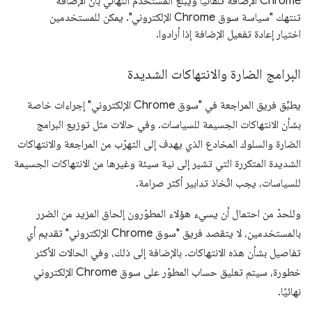
Chrome الإضافة تلقائيًا ويُبلغ المستخدم النهائي بأنّ الإضافة
تنتهك "سياسة سوق Chrome الإلكتروني". يمكن للمستخدمين
اختيار إعادة تفعيل الإضافة إذا أرادوا.
البرامج الضارة والانتهاكات الشديدة
يطبِّق فريق المراجعة في "سوق Chrome الإلكتروني" إجراءات خاصة
بشأن الانتهاكات الجسيمة للسياسات. وفي حالات مثل توزيع البرامج
الضارة والسلوك المخادع الذي يهدف إلى التهرّب من المراجعة والانتهاكات
الشديدة المتكررة التي تشير إلى نية سيئة وغيرها من الانتهاكات الجسيمة
للسياسات، يجب اتّخاذ تدابير أكثر صرامة.
وللحدّ من احتمال أن يسيء هؤلاء المطوّرون إلحاق المزيد من الضرر
بالمستخدمين، لا يتقصد فريق "سوق Chrome الإلكتروني" تقديم أي
تفاصيل بشأن هذه الانتهاكات. بالإضافة إلى ذلك، وفي الحالات الأكثر
خطورة، سيتم تعليق حساب المطوّر على سوق Chrome الإلكتروني
نهائيًا.