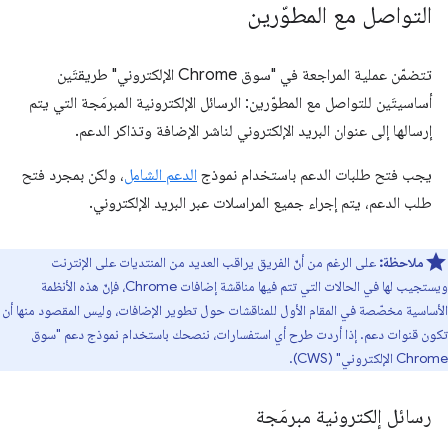
التواصل مع المطوّرين
تتضمّن عملية المراجعة في "سوق Chrome الإلكتروني" طريقتَين
أساسيتَين للتواصل مع المطوّرين: الرسائل الإلكترونية المبرمَجة التي يتم
إرسالها إلى عنوان البريد الإلكتروني لناشر الإضافة وتذاكر الدعم.
يجب فتح طلبات الدعم باستخدام نموذج
الدعم الشامل
، ولكن بمجرد فتح
طلب الدعم، يتم إجراء جميع المراسلات عبر البريد الإلكتروني.
ملاحظة:
على الرغم من أنّ الفريق يراقب العديد من المنتديات على الإنترنت
ويستجيب لها في الحالات التي تتم فيها مناقشة إضافات Chrome، فإنّ هذه الأنظمة
الأساسية مخصّصة في المقام الأول للمناقشات حول تطوير الإضافات، وليس المقصود منها أن
تكون قنوات دعم. إذا أردت طرح أي استفسارات، ننصحك باستخدام نموذج دعم "سوق
Chrome الإلكتروني" (CWS).
رسائل إلكترونية مبرمَجة