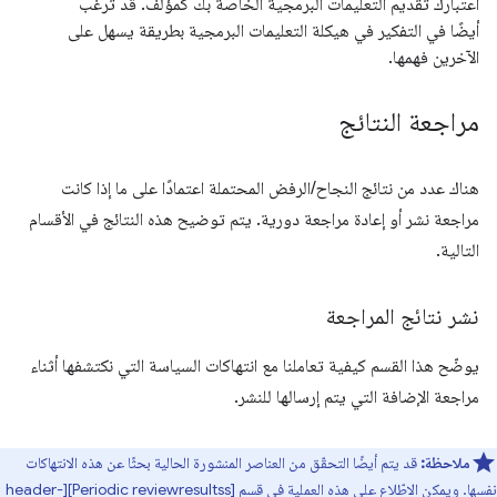
اعتبارك تقديم التعليمات البرمجية الخاصة بك كمؤلف. قد ترغب
أيضًا في التفكير في هيكلة التعليمات البرمجية بطريقة يسهل على
الآخرين فهمها.
مراجعة النتائج
هناك عدد من نتائج النجاح/الرفض المحتملة اعتمادًا على ما إذا كانت
مراجعة نشر أو إعادة مراجعة دورية. يتم توضيح هذه النتائج في الأقسام
التالية.
نشر نتائج المراجعة
يوضّح هذا القسم كيفية تعاملنا مع انتهاكات السياسة التي نكتشفها أثناء
مراجعة الإضافة التي يتم إرسالها للنشر.
ملاحظة:
قد يتم أيضًا التحقّق من العناصر المنشورة الحالية بحثًا عن هذه الانتهاكات
نفسها. ويمكن الاطّلاع على هذه العملية في قسم [Periodic reviewresultss][header-