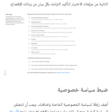
الثانية من مربّعات الاختيار لتأكيد التزامك بكل بيان من بيانات الإفصاح.
ضبط سياسة خصوصية
أضِف رابطًا لسياسة الخصوصية الخاصة بإضافتك. يجب أن تتضمّن
السياسة كيفية جمع البيانات واستخدامها والإفصاح عنها. راجع
الأسئلة