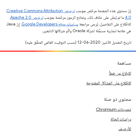
إنّ محتوى هذه الصفحة مرخّص بموجب
ترخيص Creative Commons Attribution
4.0‏
ما لم يُنصّ على خلاف ذلك، ونماذج الرموز مرخّصة بموجب
ترخيص Apache 2.0‏
.
للاطّلاع على التفاصيل، يُرجى مراجعة
سياسات موقع Google Developers‏
. إنّ Java
هي علامة تجارية مسجَّلة لشركة Oracle و/أو شركائها التابعين.
تاريخ التعديل الأخير: 2020-06-12 (حسب التوقيت العالمي المتفَّق عليه)
مساهمة
الإبلاغ عن خطأ
الاطّلاع على المشاكل المفتوحة
محتوى ذو صلة
تحديثات Chromium
دراسات الحالة
الأرشيف