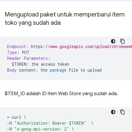
Mengupload paket untuk memperbarui item
toko yang sudah ada
Endpoint
:
 https
:
//www.googleapis.com/upload/chromewe
Type
:
 PUT
Header
Parameters
:
  $TOKEN
:
 the access token
Body
 content
:
 the 
package
 file to upload
$ITEM_ID adalah ID item Web Store yang sudah ada.
>
 curl 
\
-
H 
"Authorization: Bearer $TOKEN"
\
-
H 
"x-goog-api-version: 2"
\