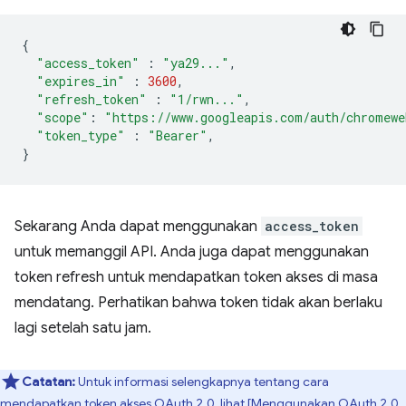
{
"access_token"
:
"ya29..."
,
"expires_in"
:
3600
,
"refresh_token"
:
"1/rwn..."
,
"scope"
:
"https://www.googleapis.com/auth/chromewe
"token_type"
:
"Bearer"
,
}
Sekarang Anda dapat menggunakan
access_token
untuk memanggil API. Anda juga dapat menggunakan
token refresh untuk mendapatkan token akses di masa
mendatang. Perhatikan bahwa token tidak akan berlaku
lagi setelah satu jam.
Catatan:
Untuk informasi selengkapnya tentang cara
mendapatkan token akses OAuth 2.0, lihat [Menggunakan OAuth 2.0