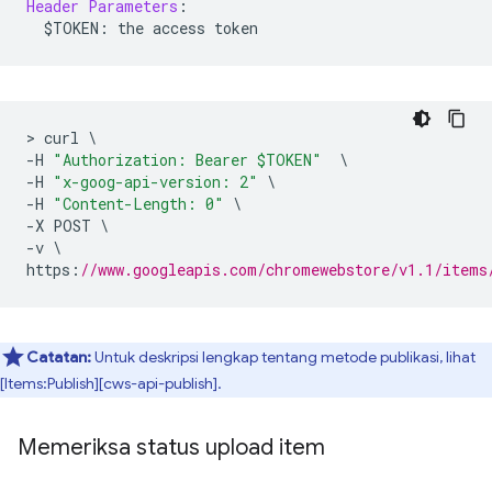
Header
Parameters
:
  $TOKEN
:
 the access token
>
 curl 
\
-
H 
"Authorization: Bearer $TOKEN"
\
-
H 
"x-goog-api-version: 2"
\
-
H 
"Content-Length: 0"
\
-
X POST 
\
-
v 
\
https
:
//www.googleapis.com/chromewebstore/v1.1/items
Catatan:
Untuk deskripsi lengkap tentang metode publikasi, lihat
[Items:Publish][cws-api-publish].
Memeriksa status upload item