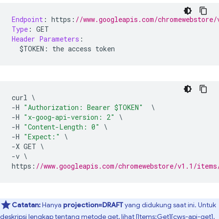
Endpoint
:
 https
:
//www.googleapis.com/chromewebstore/
Type
:
 GET
Header
Parameters
:
  $TOKEN
:
 the access token
curl 
\
-
H 
"Authorization: Bearer $TOKEN"
\
-
H 
"x-goog-api-version: 2"
\
-
H 
"Content-Length: 0"
\
-
H 
"Expect:"
\
-
X GET 
\
-
v 
\
https
:
//www.googleapis.com/chromewebstore/v1.1/items
Catatan:
Hanya
projection=DRAFT
yang didukung saat ini. Untuk
deskripsi lengkap tentang metode get, lihat [Items:Get][cws-api-get].