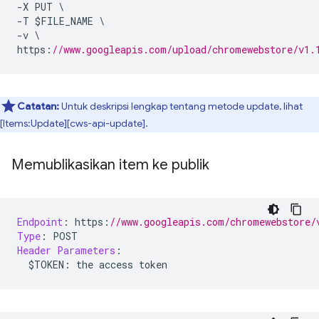
-
X PUT 
\
-
T $FILE_NAME 
\
-
v 
\
https
:
//www.googleapis.com/upload/chromewebstore/v1.
Catatan:
Untuk deskripsi lengkap tentang metode update, lihat
[Items:Update][cws-api-update].
Memublikasikan item ke publik
Endpoint
:
 https
:
//www.googleapis.com/chromewebstore/
Type
:
 POST
Header
Parameters
:
  $TOKEN
:
 the access token