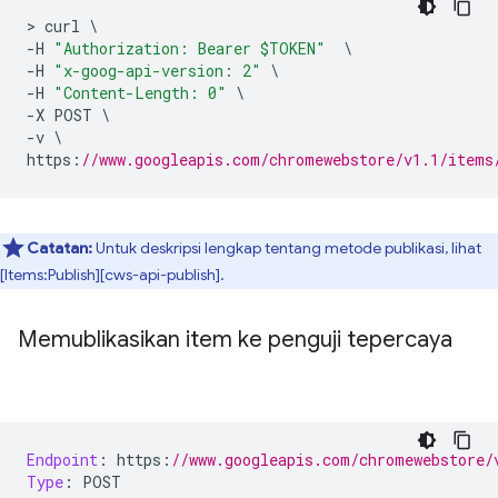
>
 curl 
\
-
H 
"Authorization: Bearer $TOKEN"
\
-
H 
"x-goog-api-version: 2"
\
-
H 
"Content-Length: 0"
\
-
X POST 
\
-
v 
\
https
:
//www.googleapis.com/chromewebstore/v1.1/items
Catatan:
Untuk deskripsi lengkap tentang metode publikasi, lihat
[Items:Publish][cws-api-publish].
Memublikasikan item ke penguji tepercaya
Endpoint
:
 https
:
//www.googleapis.com/chromewebstore/
Type
:
 POST