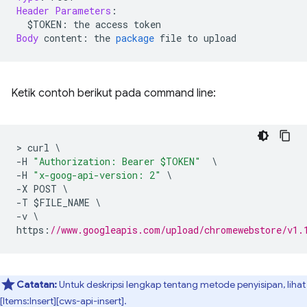
Header
Parameters
:
  $TOKEN
:
 the access token
Body
 content
:
 the 
package
 file to upload
Ketik contoh berikut pada command line:
>
 curl 
\
-
H 
"Authorization: Bearer $TOKEN"
\
-
H 
"x-goog-api-version: 2"
\
-
X POST 
\
-
T $FILE_NAME 
\
-
v 
\
https
:
//www.googleapis.com/upload/chromewebstore/v1.
Catatan:
Untuk deskripsi lengkap tentang metode penyisipan, lihat
[Items:Insert][cws-api-insert].