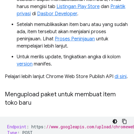
harus mengisi tab
Listingan Play Store
dan
Praktik
privasi
di
Dasbor Developer
.
Setelah memublikasikan item baru atau yang sudah
ada, item tersebut akan menjalani proses
peninjauan. Lihat
Proses Peninjauan
untuk
mempelajari lebih lanjut.
Untuk merilis update, tingkatkan angka di kolom
version
manifes.
Pelajari lebih lanjut Chrome Web Store Publish API
di sini
.
Mengupload paket untuk membuat item
toko baru
Endpoint
:
 https
:
//www.googleapis.com/upload/chromewe
Type
:
 POST