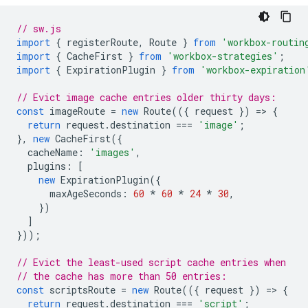
// sw.js
import
{
registerRoute
,
Route
}
from
'workbox-routin
import
{
CacheFirst
}
from
'workbox-strategies'
;
import
{
ExpirationPlugin
}
from
'workbox-expiration
// Evict image cache entries older thirty days:
const
imageRoute
=
new
Route
(({
request
})
=
>
{
return
request
.
destination
===
'image'
;
},
new
CacheFirst
({
cacheName
:
'images'
,
plugins
:
[
new
ExpirationPlugin
({
maxAgeSeconds
:
60
*
60
*
24
*
30
,
})
]
}));
// Evict the least-used script cache entries when
// the cache has more than 50 entries:
const
scriptsRoute
=
new
Route
(({
request
})
=
>
{
return
request
.
destination
===
'script'
;