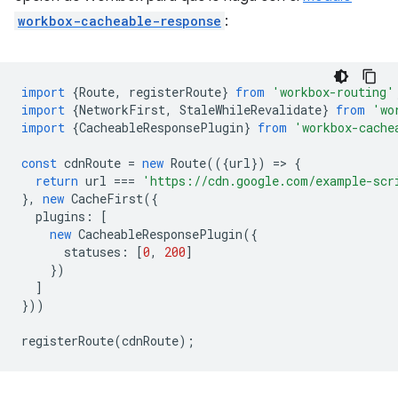
workbox-cacheable-response
:
import
{
Route
,
registerRoute
}
from
'workbox-routing'
import
{
NetworkFirst
,
StaleWhileRevalidate
}
from
'wo
import
{
CacheableResponsePlugin
}
from
'workbox-cache
const
cdnRoute
=
new
Route
(({
url
})
=
>
{
return
url
===
'https://cdn.google.com/example-scr
},
new
CacheFirst
({
plugins
:
[
new
CacheableResponsePlugin
({
statuses
:
[
0
,
200
]
})
]
}))
registerRoute
(
cdnRoute
);