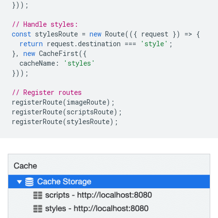
}));
// Handle styles:
const
stylesRoute
=
new
Route
(({
request
})
=
>
{
return
request
.
destination
===
'style'
;
},
new
CacheFirst
({
cacheName
:
'styles'
}));
// Register routes
registerRoute
(
imageRoute
);
registerRoute
(
scriptsRoute
);
registerRoute
(
stylesRoute
);