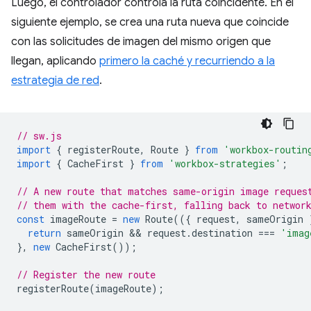
Luego, el controlador controla la ruta coincidente. En el
siguiente ejemplo, se crea una ruta nueva que coincide
con las solicitudes de imagen del mismo origen que
llegan, aplicando
primero la caché y recurriendo a la
estrategia de red
.
// sw.js
import
{
registerRoute
,
Route
}
from
'workbox-routin
import
{
CacheFirst
}
from
'workbox-strategies'
;
// A new route that matches same-origin image reques
// them with the cache-first, falling back to networ
const
imageRoute
=
new
Route
(({
request
,
sameOrigin
return
sameOrigin
 && 
request
.
destination
===
'imag
},
new
CacheFirst
());
// Register the new route
registerRoute
(
imageRoute
);