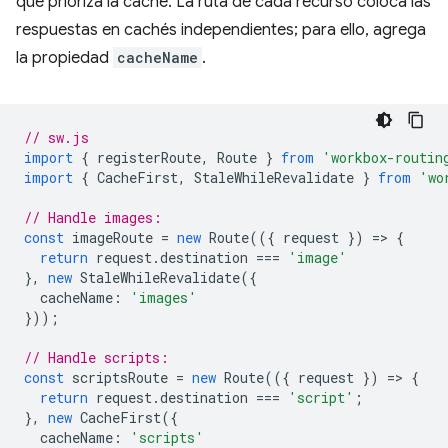
que prioriza la caché. La ruta de cada recurso coloca las
respuestas en cachés independientes; para ello, agrega
la propiedad
cacheName
.
// sw.js
import
{
registerRoute
,
Route
}
from
'workbox-routin
import
{
CacheFirst
,
StaleWhileRevalidate
}
from
'wo
// Handle images:
const
imageRoute
=
new
Route
(({
request
})
=
>
{
return
request
.
destination
===
'image'
},
new
StaleWhileRevalidate
({
cacheName
:
'images'
}));
// Handle scripts:
const
scriptsRoute
=
new
Route
(({
request
})
=
>
{
return
request
.
destination
===
'script'
;
},
new
CacheFirst
({
cacheName
:
'scripts'