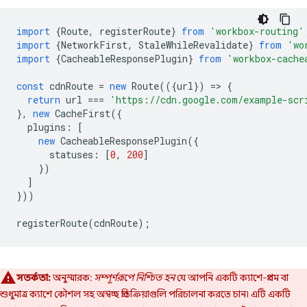
import
{
Route
,
registerRoute
}
from
'workbox-routing'
import
{
NetworkFirst
,
StaleWhileRevalidate
}
from
'wo
import
{
CacheableResponsePlugin
}
from
'workbox-cache
const
cdnRoute
=
new
Route
(({
url
})
=
>
{
return
url
===
'https://cdn.google.com/example-scr
},
new
CacheFirst
({
plugins
:
[
new
CacheableResponsePlugin
({
statuses
:
[
0
,
200
]
})
]
}))
registerRoute
(
cdnRoute
);
সতর্কতা:
অনুস্মারক:
সম্পূর্ণরূপে নিশ্চিত হন
যে আপনি একটি ক্যাশে-প্রথম বা
শুধুমাত্র ক্যাশে কৌশল সহ অস্বচ্ছ প্রতিক্রিয়াগুলি পরিচালনা করতে চান৷ এটি একটি