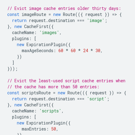
// Evict image cache entries older thirty days:
const
imageRoute
=
new
Route
(({
request
})
=
>
{
return
request
.
destination
===
'image'
;
},
new
CacheFirst
({
cacheName
:
'images'
,
plugins
:
[
new
ExpirationPlugin
({
maxAgeSeconds
:
60
*
60
*
24
*
30
,
})
]
}));
// Evict the least-used script cache entries when
// the cache has more than 50 entries:
const
scriptsRoute
=
new
Route
(({
request
})
=
>
{
return
request
.
destination
===
'script'
;
},
new
CacheFirst
({
cacheName
:
'scripts'
,
plugins
:
[
new
ExpirationPlugin
({
maxEntries
:
50
,
})