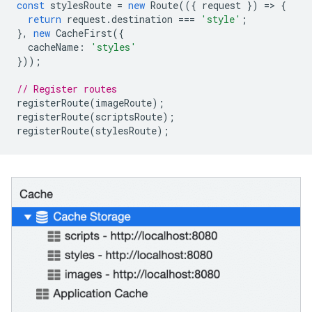
const
stylesRoute
=
new
Route
(({
request
})
=
>
{
return
request
.
destination
===
'style'
;
},
new
CacheFirst
({
cacheName
:
'styles'
}));
// Register routes
registerRoute
(
imageRoute
);
registerRoute
(
scriptsRoute
);
registerRoute
(
stylesRoute
);