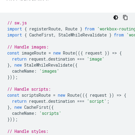
// sw.js
import
{
registerRoute
,
Route
}
from
'workbox-routin
import
{
CacheFirst
,
StaleWhileRevalidate
}
from
'wo
// Handle images:
const
imageRoute
=
new
Route
(({
request
})
=
>
{
return
request
.
destination
===
'image'
},
new
StaleWhileRevalidate
({
cacheName
:
'images'
}));
// Handle scripts:
const
scriptsRoute
=
new
Route
(({
request
})
=
>
{
return
request
.
destination
===
'script'
;
},
new
CacheFirst
({
cacheName
:
'scripts'
}));
// Handle styles: