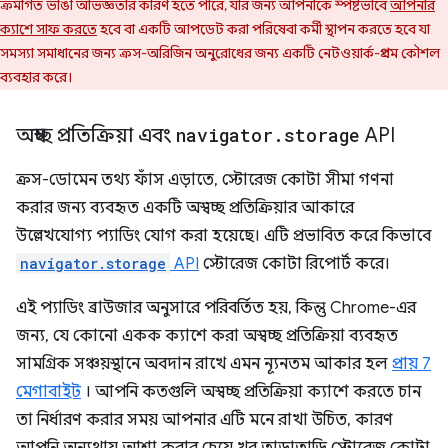
ক্রমাগত ভাঙা অভিজ্ঞতার কারণ হতে পারে, যার জন্য আপনাকে স্পষ্টভাবে
আপনার
ক্যাশে সাফ করতে
হবে বা একটি আপডেট করা পরিষেবা কর্মী স্থাপন করতে হবে যা
সমস্যা সমাধানের জন্য ক্রস-অরিজিন অনুরোধের জন্য একটি নেটওয়ার্ক-প্রথম কৌশল
ব্যবহার করে।
অস্বচ্ছ প্রতিক্রিয়া এবং
navigator
.
storage
API
ক্রস-ডোমেন তথ্য ফাঁস এড়াতে, স্টোরেজ কোটা সীমা গণনা
করার জন্য ব্যবহৃত একটি অস্বচ্ছ প্রতিক্রিয়ার আকারে
উল্লেখযোগ্য প্যাডিং যোগ করা হয়েছে। এটি প্রভাবিত করে কিভাবে
navigator.storage
API
স্টোরেজ কোটা রিপোর্ট করে।
এই প্যাডিং ব্রাউজার অনুসারে পরিবর্তিত হয়, কিন্তু Chrome-এর
জন্য, যে কোনো একক ক্যাশে করা অস্বচ্ছ প্রতিক্রিয়া ব্যবহৃত
সামগ্রিক সঞ্চয়স্থানে অবদান রাখে এমন ন্যূনতম আকার হল
প্রায় 7
মেগাবাইট
। আপনি কতগুলি অস্বচ্ছ প্রতিক্রিয়া ক্যাশে করতে চান
তা নির্ধারণ করার সময় আপনার এটি মনে রাখা উচিত, কারণ