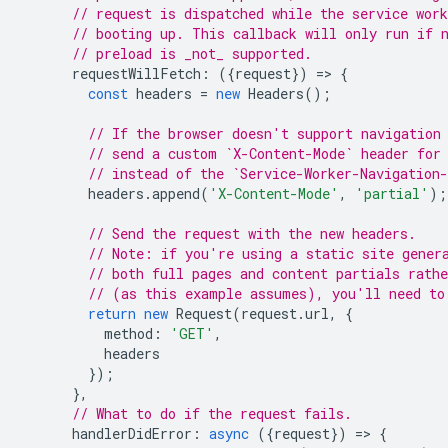
// request is dispatched while the service work
// booting up. This callback will only run if 
// preload is _not_ supported.
requestWillFetch
:
({
request
})
=
>
{
const
headers
=
new
Headers
();
// If the browser doesn't support navigation
// send a custom `X-Content-Mode` header for
// instead of the `Service-Worker-Navigation
headers
.
append
(
'X-Content-Mode'
,
'partial'
);
// Send the request with the new headers.
// Note: if you're using a static site gener
// both full pages and content partials rathe
// (as this example assumes), you'll need to
return
new
Request
(
request
.
url
,
{
method
:
'GET'
,
headers
});
},
// What to do if the request fails.
handlerDidError
:
async
({
request
})
=
>
{