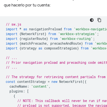
que hacerlo por tu cuenta:
// sw.js
import
*
as
navigationPreload
from
'workbox-navigati
import
{
NetworkFirst
}
from
'workbox-strategies'
;
import
{
registerRoute
}
from
'workbox-routing'
;
import
{
matchPrecache
,
precacheAndRoute
}
from
'workb
import
{
strategy
as
composeStrategies
}
from
'workbox
// ...
// Prior navigation preload and precaching code omit
// ...
// The strategy for retrieving content partials from
const
contentStrategy
=
new
NetworkFirst
({
cacheName
:
'content'
,
plugins
:
[
{
// NOTE: This callback will never be run if na
// preload is not supported, because the naviga