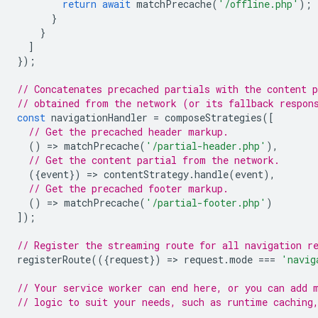
return
await
matchPrecache
(
'/offline.php'
);
}
}
]
});
// Concatenates precached partials with the content p
// obtained from the network (or its fallback respon
const
navigationHandler
=
composeStrategies
([
// Get the precached header markup.
()
=
>
matchPrecache
(
'/partial-header.php'
),
// Get the content partial from the network.
({
event
})
=
>
contentStrategy
.
handle
(
event
),
// Get the precached footer markup.
()
=
>
matchPrecache
(
'/partial-footer.php'
)
]);
// Register the streaming route for all navigation r
registerRoute
(({
request
})
=
>
request
.
mode
===
'navig
// Your service worker can end here, or you can add 
// logic to suit your needs, such as runtime caching