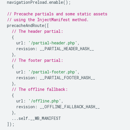
navigationPreload
.
enable
();
// Precache partials and some static assets
// using the InjectManifest method.
precacheAndRoute
([
// The header partial:
{
url
:
'/partial-header.php'
,
revision
:
__PARTIAL_HEADER_HASH__
},
// The footer partial:
{
url
:
'/partial-footer.php'
,
revision
:
__PARTIAL_FOOTER_HASH__
},
// The offline fallback:
{
url
:
'/offline.php'
,
revision
:
__OFFLINE_FALLBACK_HASH__
},
...
self
.
__WB_MANIFEST
]);