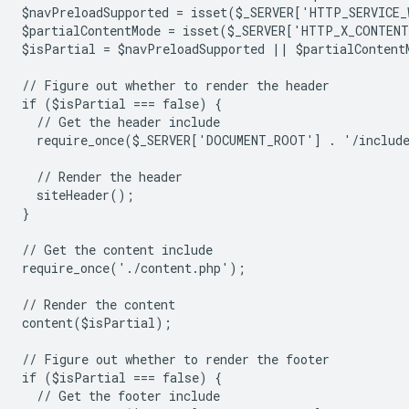
$navPreloadSupported = isset($_SERVER['HTTP_SERVICE
$partialContentMode = isset($_SERVER['HTTP_X_CONTEN
$isPartial = $navPreloadSupported || $partialContent
// Figure out whether to render the header
if ($isPartial === false) {
  // Get the header include
  require_once($_SERVER['DOCUMENT_ROOT'] . '/includ
  // Render the header
  siteHeader();
}
// Get the content include
require_once('./content.php');
// Render the content
content($isPartial);
// Figure out whether to render the footer
if ($isPartial === false) {
  // Get the footer include