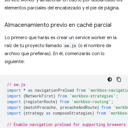
service worker y almacenar en caché por adelantado los
elementos parciales del encabezado y el pie de página.
Almacenamiento previo en caché parcial
Lo primero que harás es crear un service worker en la
raíz de tu proyecto llamado
sw.js
(o el nombre de
archivo que prefieras). En él, comenzarás con lo
siguiente:
// sw.js
import
*
as
navigationPreload
from
'workbox-navigati
import
{
NetworkFirst
}
from
'workbox-strategies'
;
import
{
registerRoute
}
from
'workbox-routing'
;
import
{
matchPrecache
,
precacheAndRoute
}
from
'workb
import
{
strategy
as
composeStrategies
}
from
'workbox
// Enable navigation preload for supporting browsers