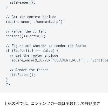
  siteHeader();
}
// Get the content include
require_once('./content.php');
// Render the content
content($isPartial);
// Figure out whether to render the footer
if ($isPartial === false) {
  // Get the footer include
  require_once($_SERVER['DOCUMENT_ROOT'] . '/includ
  // Render the footer
  siteFooter();
}
?
上記の例では、コンテンツの一部は関数として呼び出さ