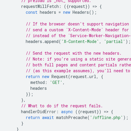
// preload is _not_ supported.
requestWillFetch
:
({
request
})
=
>
{
const
headers
=
new
Headers
();
// If the browser doesn't support navigation
// send a custom `X-Content-Mode` header for
// instead of the `Service-Worker-Navigation
headers
.
append
(
'X-Content-Mode'
,
'partial'
);
// Send the request with the new headers.
// Note: if you're using a static site gener
// both full pages and content partials rathe
// (as this example assumes), you'll need to
return
new
Request
(
request
.
url
,
{
method
:
'GET'
,
headers
});
},
// What to do if the request fails.
handlerDidError
:
async
({
request
})
=
>
{
return
await
matchPrecache
(
'/offline.php'
);
}
}