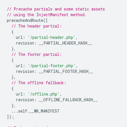
// Precache partials and some static assets
// using the InjectManifest method.
precacheAndRoute
([
// The header partial:
{
url
:
'/partial-header.php'
,
revision
:
__PARTIAL_HEADER_HASH__
},
// The footer partial:
{
url
:
'/partial-footer.php'
,
revision
:
__PARTIAL_FOOTER_HASH__
},
// The offline fallback:
{
url
:
'/offline.php'
,
revision
:
__OFFLINE_FALLBACK_HASH__
},
...
self
.
__WB_MANIFEST
]);