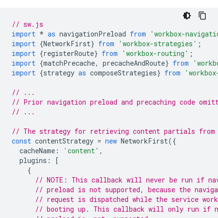
// sw.js
import
*
as
navigationPreload
from
'workbox-navigati
import
{
NetworkFirst
}
from
'workbox-strategies'
;
import
{
registerRoute
}
from
'workbox-routing'
;
import
{
matchPrecache
,
precacheAndRoute
}
from
'workb
import
{
strategy
as
composeStrategies
}
from
'workbox
// ...
// Prior navigation preload and precaching code omit
// ...
// The strategy for retrieving content partials from
const
contentStrategy
=
new
NetworkFirst
({
cacheName
:
'content'
,
plugins
:
[
{
// NOTE: This callback will never be run if na
// preload is not supported, because the naviga
// request is dispatched while the service work
// booting up. This callback will only run if 