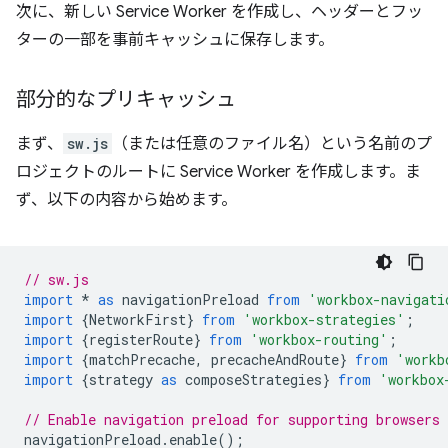
次に、新しい Service Worker を作成し、ヘッダーとフッ
ターの一部を事前キャッシュに保存します。
部分的なプリキャッシュ
まず、
sw.js
（または任意のファイル名）という名前のプ
ロジェクトのルートに Service Worker を作成します。ま
ず、以下の内容から始めます。
// sw.js
import
*
as
navigationPreload
from
'workbox-navigati
import
{
NetworkFirst
}
from
'workbox-strategies'
;
import
{
registerRoute
}
from
'workbox-routing'
;
import
{
matchPrecache
,
precacheAndRoute
}
from
'workb
import
{
strategy
as
composeStrategies
}
from
'workbox
// Enable navigation preload for supporting browsers
navigationPreload
.
enable
();