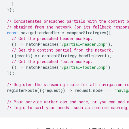
]
});
// Concatenates precached partials with the content p
// obtained from the network (or its fallback respon
const
navigationHandler
=
composeStrategies
([
// Get the precached header markup.
()
=
>
matchPrecache
(
'/partial-header.php'
),
// Get the content partial from the network.
({
event
})
=
>
contentStrategy
.
handle
(
event
),
// Get the precached footer markup.
()
=
>
matchPrecache
(
'/partial-footer.php'
)
]);
// Register the streaming route for all navigation r
registerRoute
(({
request
})
=
>
request
.
mode
===
'navig
// Your service worker can end here, or you can add 
// logic to suit your needs, such as runtime caching