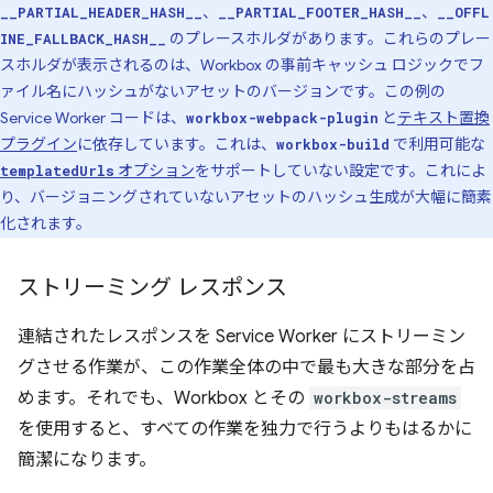
、
、
__PARTIAL_HEADER_HASH__
__PARTIAL_FOOTER_HASH__
__OFFL
のプレースホルダがあります。これらのプレー
INE_FALLBACK_HASH__
スホルダが表示されるのは、Workbox の事前キャッシュ ロジックでフ
ァイル名にハッシュがないアセットのバージョンです。この例の
Service Worker コードは、
と
テキスト置換
workbox-webpack-plugin
プラグイン
に依存しています。これは、
で利用可能な
workbox-build
オプション
をサポートしていない設定です。これによ
templatedUrls
り、バージョニングされていないアセットのハッシュ生成が大幅に簡素
化されます。
ストリーミング レスポンス
連結されたレスポンスを Service Worker にストリーミン
グさせる作業が、この作業全体の中で最も大きな部分を占
めます。それでも、Workbox とその
workbox-streams
を使用すると、すべての作業を独力で行うよりもはるかに
簡潔になります。