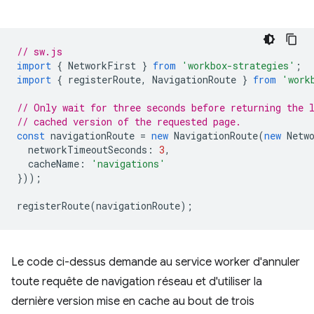
// sw.js
import
{
NetworkFirst
}
from
'workbox-strategies'
;
import
{
registerRoute
,
NavigationRoute
}
from
'work
// Only wait for three seconds before returning the 
// cached version of the requested page.
const
navigationRoute
=
new
NavigationRoute
(
new
Netw
networkTimeoutSeconds
:
3
,
cacheName
:
'navigations'
}));
registerRoute
(
navigationRoute
);
Le code ci-dessus demande au service worker d'annuler
toute requête de navigation réseau et d'utiliser la
dernière version mise en cache au bout de trois