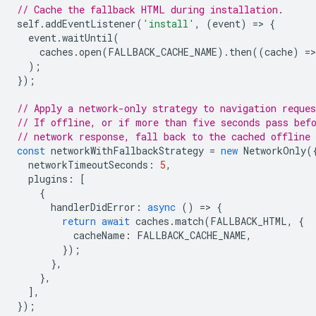
// Cache the fallback HTML during installation.
self
.
addEventListener
(
'install'
,
(
event
)
=
>
{
event
.
waitUntil
(
caches
.
open
(
FALLBACK_CACHE_NAME
).
then
((
cache
)
=
>
);
});
// Apply a network-only strategy to navigation reques
// If offline, or if more than five seconds pass bef
// network response, fall back to the cached offline
const
networkWithFallbackStrategy
=
new
NetworkOnly
(
networkTimeoutSeconds
:
5
,
plugins
:
[
{
handlerDidError
:
async
()
=
>
{
return
await
caches
.
match
(
FALLBACK_HTML
,
{
cacheName
:
FALLBACK_CACHE_NAME
,
});
},
},
],
});