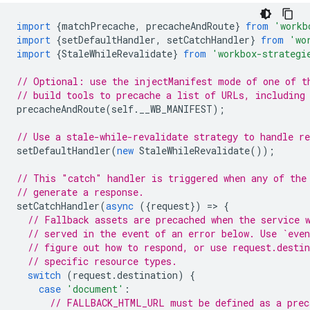
import
{
matchPrecache
,
precacheAndRoute
}
from
'workb
import
{
setDefaultHandler
,
setCatchHandler
}
from
'wo
import
{
StaleWhileRevalidate
}
from
'workbox-strategi
// Optional: use the injectManifest mode of one of t
// build tools to precache a list of URLs, including
precacheAndRoute
(
self
.
__WB_MANIFEST
);
// Use a stale-while-revalidate strategy to handle re
setDefaultHandler
(
new
StaleWhileRevalidate
());
// This "catch" handler is triggered when any of the
// generate a response.
setCatchHandler
(
async
({
request
})
=
>
{
// Fallback assets are precached when the service 
// served in the event of an error below. Use `even
// figure out how to respond, or use request.desti
// specific resource types.
switch
(
request
.
destination
)
{
case
'document'
:
// FALLBACK_HTML_URL must be defined as a prec