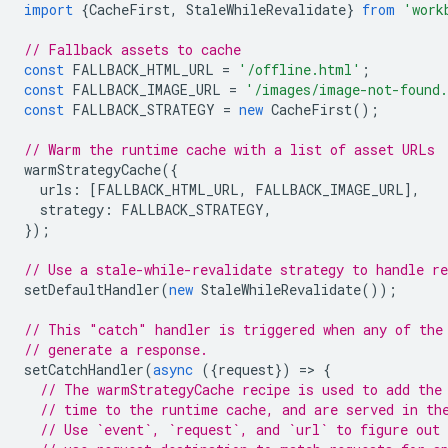
import
{
CacheFirst
,
StaleWhileRevalidate
}
from
'work
// Fallback assets to cache
const
FALLBACK_HTML_URL
=
'/offline.html'
;
const
FALLBACK_IMAGE_URL
=
'/images/image-not-found
const
FALLBACK_STRATEGY
=
new
CacheFirst
();
// Warm the runtime cache with a list of asset URLs
warmStrategyCache
({
urls
:
[
FALLBACK_HTML_URL
,
FALLBACK_IMAGE_URL
],
strategy
:
FALLBACK_STRATEGY
,
});
// Use a stale-while-revalidate strategy to handle re
setDefaultHandler
(
new
StaleWhileRevalidate
());
// This "catch" handler is triggered when any of the
// generate a response.
setCatchHandler
(
async
({
request
})
=
>
{
// The warmStrategyCache recipe is used to add the
// time to the runtime cache, and are served in th
// Use `event`, `request`, and `url` to figure out 