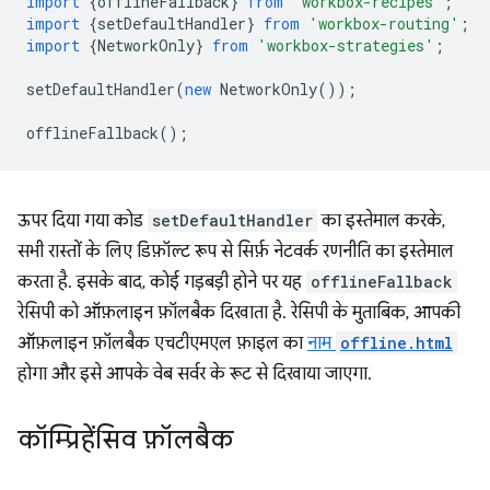
import
{
offlineFallback
}
from
'workbox-recipes'
;
import
{
setDefaultHandler
}
from
'workbox-routing'
;
import
{
NetworkOnly
}
from
'workbox-strategies'
;
setDefaultHandler
(
new
NetworkOnly
());
offlineFallback
();
ऊपर दिया गया कोड
setDefaultHandler
का इस्तेमाल करके,
सभी रास्तों के लिए डिफ़ॉल्ट रूप से सिर्फ़ नेटवर्क रणनीति का इस्तेमाल
करता है. इसके बाद, कोई गड़बड़ी होने पर यह
offlineFallback
रेसिपी को ऑफ़लाइन फ़ॉलबैक दिखाता है. रेसिपी के मुताबिक, आपकी
ऑफ़लाइन फ़ॉलबैक एचटीएमएल फ़ाइल का
नाम
offline.html
होगा और इसे आपके वेब सर्वर के रूट से दिखाया जाएगा.
कॉम्प्रिहेंसिव फ़ॉलबैक