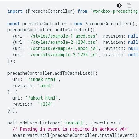
import
{
PrecacheController
}
from
'workbox-precaching
const
precacheController
=
new
PrecacheController
();
precacheController
.
addToCacheList
([
{
url
:
'/styles/example-1.abcd.css'
,
revision
:
null
{
url
:
'/styles/example-2.1234.css'
,
revision
:
null
{
url
:
'/scripts/example-1.abcd.js'
,
revision
:
null
{
url
:
'/scripts/example-2.1234.js'
,
revision
:
null
]);
precacheController
.
addToCacheList
([{
url
:
'/index.html'
,
revision
:
'abcd'
,
},
{
url
:
'/about.html'
,
revision
:
'1234'
,
}]);
self
.
addEventListener
(
'install'
,
(
event
)
=
>
{
// Passing in event is required in Workbox v6+
event
.
waitUntil
(
precacheController
.
install
(
event
))