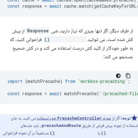
const
response
=
await
cache
.
match
(
getCacheKeyForURL
از طرف دیگر، اگر تنها چیزی که نیاز دارید، شی
Response
از پیش
کش شده است، می توانید
matchPrecache()
فراخوانی کنید، که
به طور خودکار از کلید کش درست استفاده می کند و در کش صحیح
جستجو می کند:
import
{
matchPrecache
}
from
'workbox-precaching'
;
const
response
=
await
matchPrecache
(
'/precached-fil
توجه:
اگر
از نمونه
خود استفاده
می کنید، به جای
PrecacheController
استفاده از نمونه پیش فرض از طریق
، باید متدهای
precacheAndRoute
یا
مستقیماً در آن نمونه فراخوانی
getCacheKeyForURL()
matchPrecache()