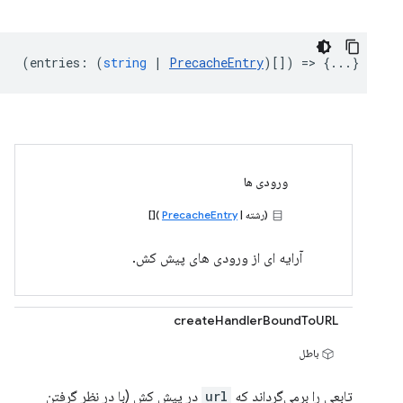
(
entries
:
(
string
|
PrecacheEntry
)[]) => {...}
ورودی ها
(رشته |
PrecacheEntry
)[]
آرایه ای از ورودی های پیش کش.
createHandlerBoundToURL
باطل
تابعی را برمی‌گرداند که
url
در پیش کش (با در نظر گرفتن