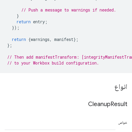
// Push a message to warnings if needed.
}
return
entry
;
});
return
{
warnings
,
manifest
};
};
// Then add manifestTransform: [integrityManifestTra
// to your Workbox build configuration.
انواع
Cleanup
Result
خواص