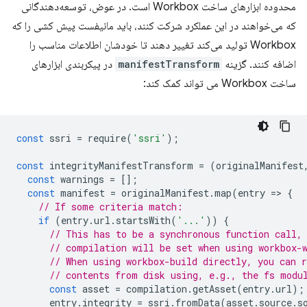
محدوده ابزارهای ساخت Workbox است. در عوض، توسعه‌دهندگانی
که می‌خواهند در این عملکرد شرکت کنند، باید مانیفست پیش کشی را که
Workbox تولید می‌کند تغییر دهند تا خودشان اطلاعات مناسب را
اضافه کنند. گزینه
manifestTransform
در پیکربندی ابزارهای
ساخت Workbox می تواند کمک کند:
const
ssri
=
require
(
'ssri'
);
const
integrityManifestTransform
=
(
originalManifest
const
warnings
=
[];
const
manifest
=
originalManifest
.
map
(
entry
=
>
{
// If some criteria match:
if
(
entry
.
url
.
startsWith
(
'...'
))
{
// This has to be a synchronous function call,
// compilation will be set when using workbox-
// When using workbox-build directly, you can 
// contents from disk using, e.g., the fs modu
const
asset
=
compilation
.
getAsset
(
entry
.
url
);
entry
.
integrity
=
ssri
.
fromData
(
asset
.
source
.
s