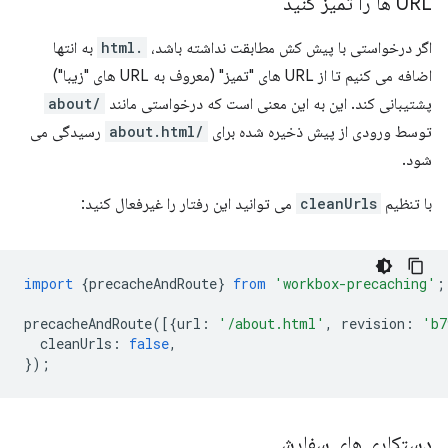
URL ها را تمیز کنید
اگر درخواستی با پیش کش مطابقت نداشته باشد،
.html
به انتها
اضافه می کنیم تا از URL های "تمیز" (معروف به URL های "زیبا")
پشتیبانی کند. این به این معنی است که درخواستی مانند
/about
توسط ورودی از پیش ذخیره شده برای
/about.html
رسیدگی می
شود.
با تنظیم
cleanUrls
می توانید این رفتار را غیرفعال کنید:
import
{
precacheAndRoute
}
from
'workbox-precaching'
;
precacheAndRoute
([{
url
:
'/about.html'
,
revision
:
'b7
cleanUrls
:
false
,
});
دستکاری های سفارشی