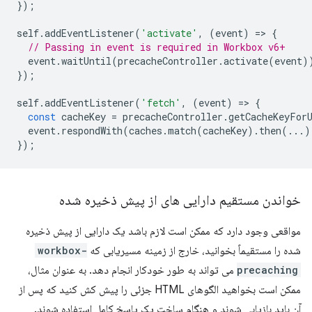
});
self
.
addEventListener
(
'activate'
,
(
event
)
=
>
{
// Passing in event is required in Workbox v6+
event
.
waitUntil
(
precacheController
.
activate
(
event
)
});
self
.
addEventListener
(
'fetch'
,
(
event
)
=
>
{
const
cacheKey
=
precacheController
.
getCacheKeyFor
event
.
respondWith
(
caches
.
match
(
cacheKey
).
then
(...)
});
خواندن مستقیم دارایی های از پیش ذخیره شده
مواقعی وجود دارد که ممکن است لازم باشد یک دارایی از پیش ذخیره
شده را مستقیماً بخوانید، خارج از زمینه مسیریابی که
workbox-
precaching
می تواند به طور خودکار انجام دهد. به عنوان مثال،
ممکن است بخواهید الگوهای HTML جزئی را پیش کش کنید که پس از
آن باید بازیابی شوند و هنگام ساخت یک پاسخ کامل استفاده شوند.