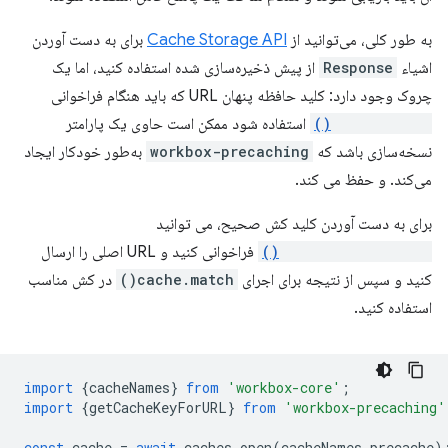
به طور کلی، می‌توانید از
Cache Storage API
برای به دست آوردن
اشیاء
Response
از پیش ذخیره‌سازی شده استفاده کنید، اما یک
چروک وجود دارد: کلید حافظه پنهان URL که باید هنگام فراخوانی
cache.match()
استفاده شود ممکن است حاوی یک پارامتر
نسخه‌سازی باشد که
workbox-precaching
به‌طور خودکار ایجاد
می‌کند. و حفظ می کند.
برای به دست آوردن کلید کش صحیح، می توانید
getCacheKeyForURL()
فراخوانی کنید و URL اصلی را ارسال
کنید و سپس از نتیجه برای اجرای
cache.match()
در کش مناسب
استفاده کنید.
import
{
cacheNames
}
from
'workbox-core'
;
import
{
getCacheKeyForURL
}
from
'workbox-precaching'
const
cache
=
await
caches
.
open
(
cacheNames
.
precache
)