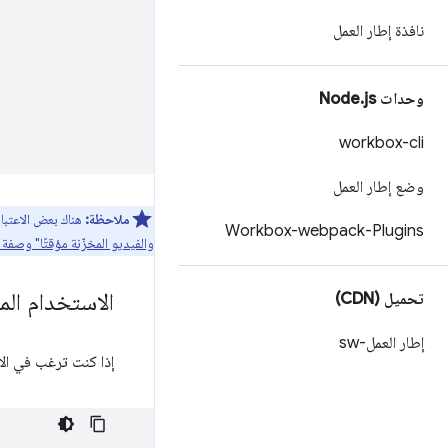
نافذة إطار العمل
وحدات Node
js
.
workbox-cli
وضع إطار العمل
ملاحظة:
هناك بعض الاعتبا
Workbox-webpack-Plugins
والفيديو المخزّنة مؤقتًا" وصفة
الاستخدام المت
تحميل (CDN)
إطار العمل-sw
إذا كنت ترغب في الا