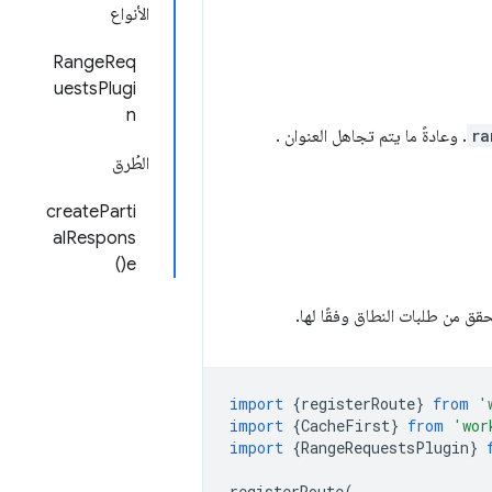
الأنواع
RangeReq
uestsPlugi
n
ra
. وعادةً ما يتم تجاهل العنوان .
الطُرق
createParti
alRespons
e()
import
{
registerRoute
}
from
'
import
{
CacheFirst
}
from
'wor
import
{
RangeRequestsPlugin
}
registerRoute
(