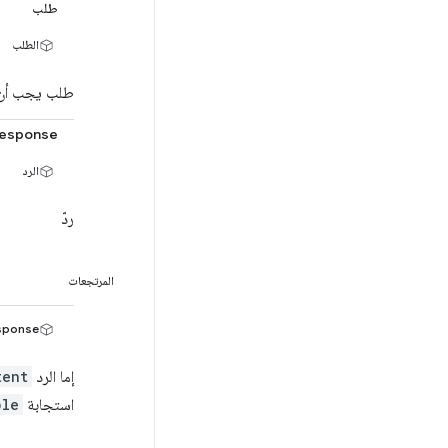
طلب
الطلب
طلب يجب أن 
Response
الرد
ردّ
المرتجعات
ponse>
إما الرد
tent
استجابة
ble