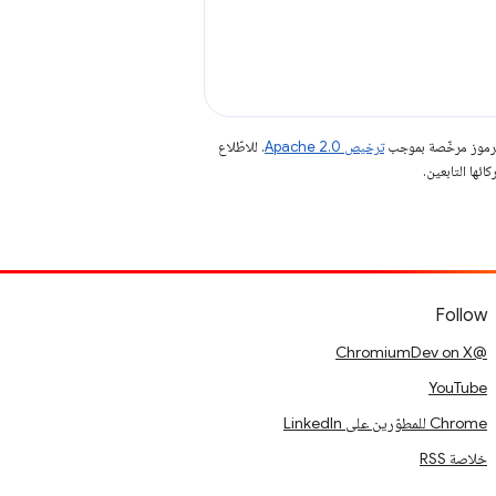
الرموز مرخّصة بموجب
ترخيص Apache 2.0‏
. للاطّلاع
Follow
@ChromiumDev on X
YouTube
Chrome للمطوّرين على LinkedIn
خلاصة RSS