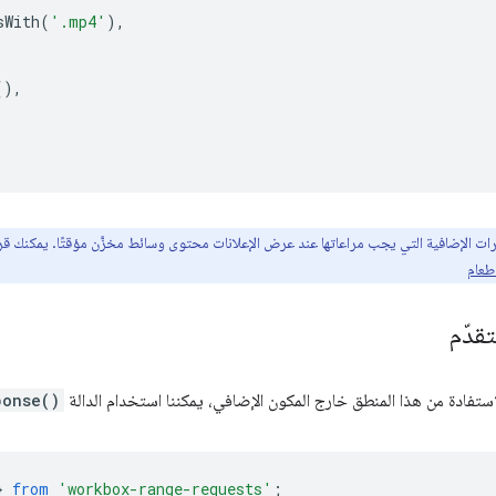
sWith
(
'.mp4'
),
(),
رات الإضافية التي يجب مراعاتها عند عرض الإعلانات محتوى وسائط مخزَّن مؤقتًا. يمكنك قر
 طعام
قدّم
ستفادة من هذا المنطق خارج المكون الإضافي، يمكننا استخدام الدالة
ponse()
}
from
'workbox-range-requests'
;