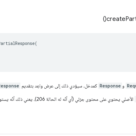
)
create
Part
PartialResponse
(
Req
و
Response
كمدخل، سيؤدي ذلك إلى عرض واعِد بتقديم
Response
الأصلي يحتوي على محتوى جزئي (أي أنّه له الحالة 206)، يعني ذلك أنّه يستوفي متطلبات