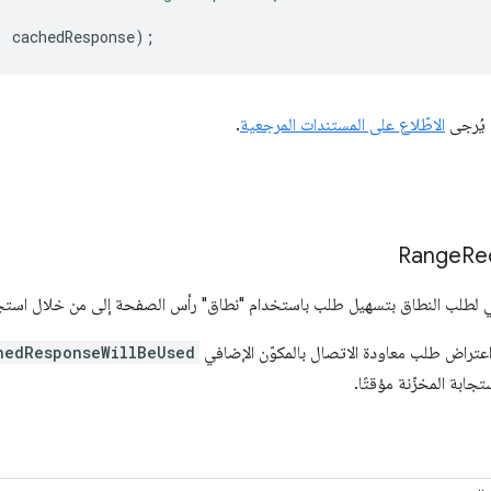
,
cachedResponse
);
 يُرجى
الاطّلاع على المستندات المرجعية
.
Range
Re
في لطلب النطاق بتسهيل طلب باستخدام "نطاق" رأس الصفحة إلى من خلال استجاب
عتراض طلب معاودة الاتصال بالمكوّن الإضافي
hedResponseWillBeUsed
جابة المخزّنة مؤقتًا.