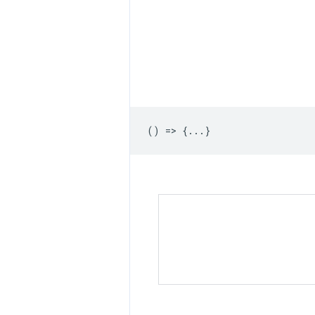
() => {...}