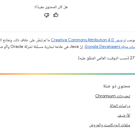
هل كان المحتوى مفيدًا؟
بموجب
ترخيص Creative Commons Attribution 4.0‏
ما لم يُنصّ على خلاف ذلك، ونماذج 
قع Google Developers‏
. إنّ Java هي علامة تجارية مسجَّلة لشركة Oracle و/أو شركائها التابعين.
محتوى ذو صلة
تحديثات Chromium
دراسات الحالة
الأرشيف
ملفات البودكاست والعروض