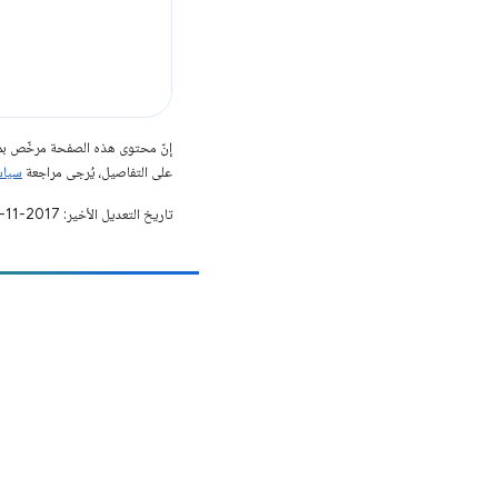
إنّ محتوى هذه الصفحة مرخّص 
على التفاصيل، يُرجى مراجعة
سياسات مو
تاريخ التعديل الأخير: 2017-11-27 (حسب التوقيت العالمي المتفَّق عليه)
مساهمة
الإبلاغ عن خطأ
الاطّلاع على المشاكل المفتوحة