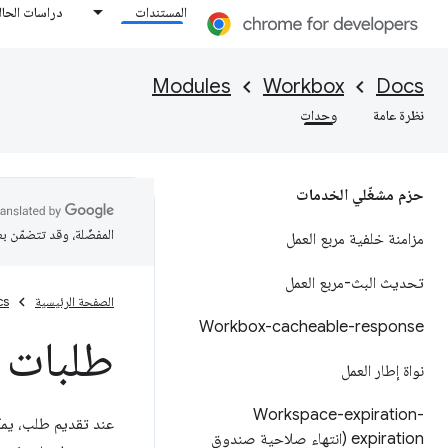
المستندات
دراسات الحال
Modules
Workbox
Docs
نظرة عامة
وحدات
حزم مشغّلي الخدمات
المفضّلة، وقد تتضمّن ب
مزامنة خلفية مربع العمل
تحديث البث-مربع العمل
الصفحة الرئيسية
cs
Workbox-cacheable-response
طلبات ن
نواة إطار العمل
Workspace-expiration-
عند تقديم طلب، يم
expiration (انتهاء صلاحية صندوق