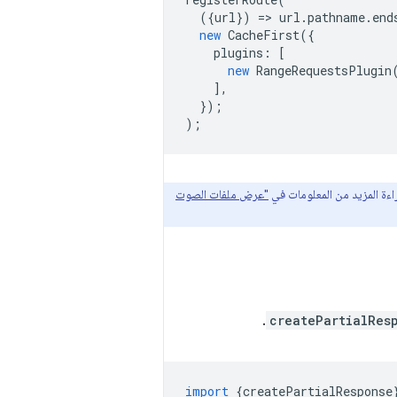
({
url
})
=
>
url
.
pathname
.
end
new
CacheFirst
({
plugins
:
[
new
RangeRequestsPlugin
],
});
);
اءة المزيد من المعلومات في
"عرض ملفات الصوت
.
createPartialRes
import
{
createPartialResponse