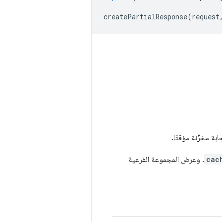
createPartialResponse
(
request
ة مخزّنة مؤقتًا.
cac
. وعرض المجموعة الفرعية