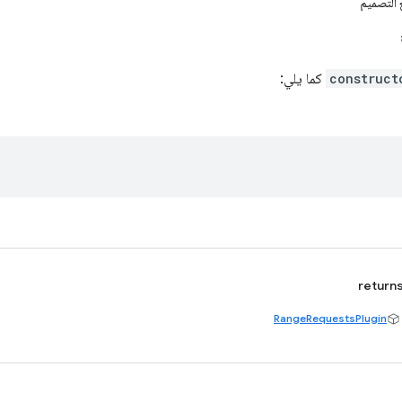
التصميم
construct
كما يلي:
return
RangeRequestsPlugin