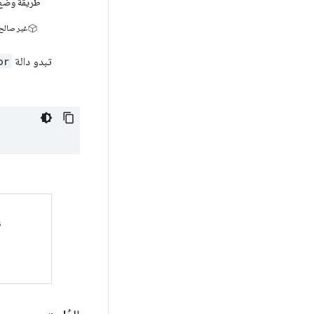
طريقة وضع 
غير صالح
تبدو دالة
or
s