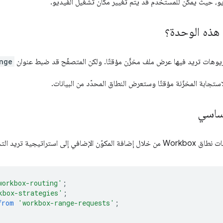
و، حيث يمكن للمستخدم قد يتم تغيير مكان تشغيل الفيديو.
هذه الوحدة؟
يوهات تريد فيها عرض ملف مخزَّن مؤقتًا. ولكن المتصفّح قد ضبط عنوان
nge
ستجابة المخزّنة مؤقتًا وستعرض النطاق المحدّد من البيانات.
أساسي
ريد التحقق من طلبات النطاق وفقًا لها.
workbox-routing'
;
kbox-strategies'
;
from
'workbox-range-requests'
;