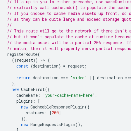
// It's up to you to either precache, use warmRuntim
// explicitly call cache.add() to populate the cache
// If you choose to cache media assets up front, do 
// as they can be quite large and exceed storage quot
//
// This route will go to the network if there isn't 
// but it won't populate the cache at runtime becaus
// the media asset will be a partial 206 response. I
// match, then it will properly serve partial respon
registerRoute
(
({
request
})
=
>
{
const
{
destination
}
=
request
;
return
destination
===
'video'
||
destination
==
},
new
CacheFirst
({
cacheName
:
'your-cache-name-here'
,
plugins
:
[
new
CacheableResponsePlugin
({
statuses
:
[
200
]
}),
new
RangeRequestsPlugin
(),
],