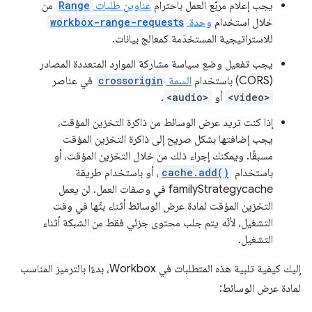
يجب إعلام مربّع العمل باحترام
عناوين طلبات
Range
من
خلال استخدام
وحدة
workbox-range-requests
للاستراتيجية المستخدَمة كمعالج بيانات.
يجب تفعيل وضع سياسة مشاركة الموارد المتعددة المصادر
(CORS) باستخدام
السمة
crossorigin
في عناصر
<video>
أو
<audio>
.
إذا كنت تريد عرض الوسائط من ذاكرة التخزين المؤقت،
يجب إضافتها بشكل صريح إلى ذاكرة التخزين المؤقت
مسبقًا. ويمكنك إجراء ذلك من خلال التخزين المؤقت، أو
باستخدام
cache.add()
، أو باستخدام طريقة
familyStrategycache في وصفات العمل. لن يعمل
التخزين المؤقت لمادة عرض الوسائط أثناء بثّها في وقت
التشغيل، لأنّه يتم جلب محتوى جزئي فقط من الشبكة أثناء
التشغيل.
إليك كيفية تلبية هذه المتطلبات في Workbox، بدءًا بالترميز المناسب
لمادة عرض الوسائط: