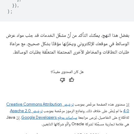
}),
);
بفضل هذا النهج، يمكنك التأكد من أنّ مشغّل الخدمات قد جلب مواد عرض
الوسائط في موقعك الإلكتروني ويخزّنها مؤقتًا بشكل صحيح، مع مراعاة
طلبات النطاقات والمخاطر الأخرى المحتملة المتعلّقة بطلبات الوسائط.
هل كان المحتوى مفيدًا؟
إنّ محتوى هذه الصفحة مرخّص بموجب
ترخيص Creative Commons Attribution
4.0‏
ما لم يُنصّ على خلاف ذلك، ونماذج الرموز مرخّصة بموجب
ترخيص Apache 2.0‏
.
للاطّلاع على التفاصيل، يُرجى مراجعة
سياسات موقع Google Developers‏
. إنّ Java
هي علامة تجارية مسجَّلة لشركة Oracle و/أو شركائها التابعين.