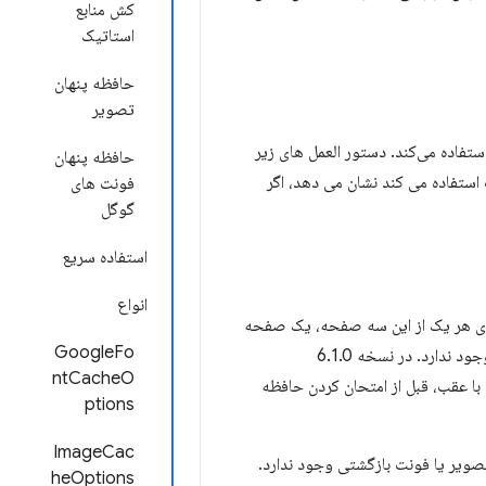
کش منابع
استاتیک
حافظه پنهان
تصویر
استفاده می‌کند. دستور العمل های زیر
حافظه پنهان
استفاده می کند نشان می دهد، اگر
فونت های
گوگل
استفاده سریع
انواع
رای هر یک از این سه صفحه، یک صفحه
GoogleFo
وب، تصویر یا فونت را ارائه دهد، به عنوان مثال اگر کاربر آفلاین است و ضربه ای به حافظه پنهان وجود ندارد. در نسخه 6.1.0
ntCacheO
ا عقب، قبل از امتحان کردن حافظه
ptions
ImageCac
ویر یا فونت بازگشتی وجود ندارد.
heOptions