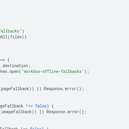
fallbacks'
)
dAll
(
files
))
=
>
{
t
.
destination
;
ches
.
open
(
'workbox-offline-fallbacks'
);
(
pageFallback
))
||
Response
.
error
();
geFallback
!==
false
)
{
(
imageFallback
))
||
Response
.
error
();
Fallback
!==
false
)
{