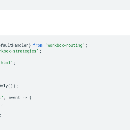
efaultHandler
}
from
'workbox-routing'
;
rkbox-strategies'
;
.html'
;
Only
());
l'
,
event
=
>
{
];
;