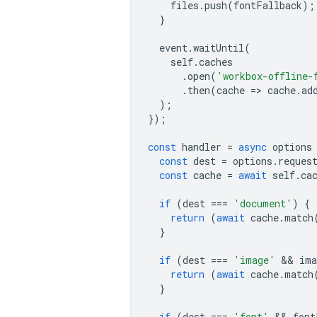
files
.
push
(
fontFallback
);
}
event
.
waitUntil
(
self
.
caches
.
open
(
'workbox-offline-
.
then
(
cache
=
>
cache
.
ad
);
});
const
handler
=
async
options
const
dest
=
options
.
reques
const
cache
=
await
self
.
ca
if
(
dest
===
'document'
)
{
return
(
await
cache
.
match
}
if
(
dest
===
'image'
 && 
ima
return
(
await
cache
.
match
}
if
(
dest
===
'font'
 && 
font