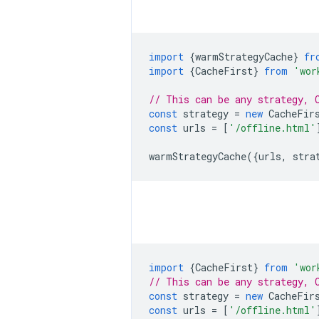
import
{
warmStrategyCache
}
fr
import
{
CacheFirst
}
from
'wor
// This can be any strategy, 
const
strategy
=
new
CacheFir
const
urls
=
[
'/offline.html'
warmStrategyCache
({
urls
,
stra
import
{
CacheFirst
}
from
'wor
// This can be any strategy, 
const
strategy
=
new
CacheFir
const
urls
=
[
'/offline.html'