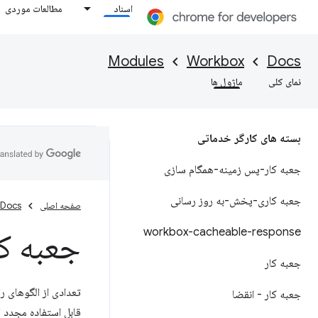
اسناد
مطالعات موردی
Modules
Workbox
Docs
نمای کلی
ماژول ها
بسته های کارگر خدماتی
جعبه کار-پس زمینه-همگام سازی
جعبه کاری-پخش-به روز رسانی
صفحه اصلی
Docs
workbox-cacheable-response
جعبه کا
جعبه کار
تعدادی از الگوهای ر
جعبه کار - انقضا
قابل استفاده مجدد ا