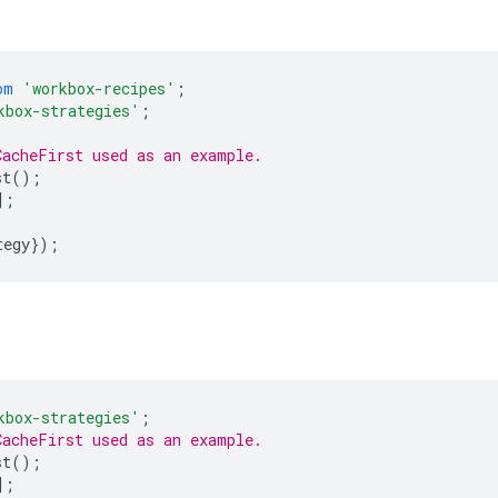
om
'workbox-recipes'
;
kbox-strategies'
;
CacheFirst used as an example.
st
();
];
tegy
});
kbox-strategies'
;
CacheFirst used as an example.
st
();
];