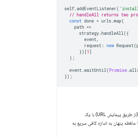
self
.
addEventListener
(
'instal
// handleAll returns two pr
const
done
=
urls
.
map
(
path
=
strategy
.
handleAll
({
event
,
request
:
new
Request
(
})[
1
]
);
event
.
waitUntil
(
Promise
.
all
});
دستور العمل کش صفحه به کارمند خدمات شما اجازه می دهد تا به درخواست یک صفحه HTML (از طریق پیمایش URL) با یک
حافظه پنهان به اندازه کافی سریع به