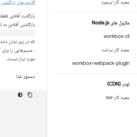
جعبه کار-پنجره
گزینه های بازگشتی آ
بازگشت آفلاین فقط
ماژول های Node
js
.
بازگشتی آفلاین به تن
efaultHandler()
workbox-cli
که در زیر نشان داده
جعبه کار ساخت
، مسیرهایی را برای
مورد نیاز نیست.
workbox-webpack-plugin
دستور غذا
لودر (CDN)
جعبه کار-sw