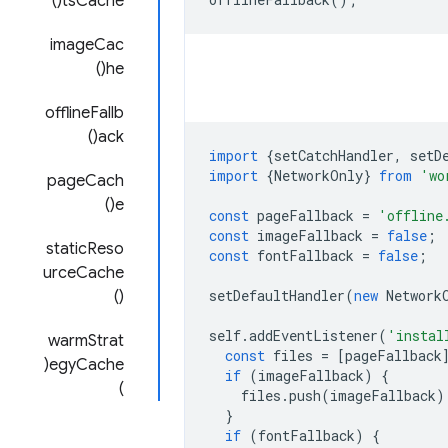
tsCache()
imageCac
he()
offlineFallb
ack()
import
{
setCatchHandler
,
setD
import
{
NetworkOnly
}
from
'wo
pageCach
e()
const
pageFallback
=
'offline
const
imageFallback
=
false
;
staticReso
const
fontFallback
=
false
;
urceCache
setDefaultHandler
(
new
Network
()
self
.
addEventListener
(
'instal
warmStrat
const
files
=
[
pageFallback
egyCache(
if
(
imageFallback
)
{
)
files
.
push
(
imageFallback
)
}
if
(
fontFallback
)
{