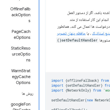
OfflineFallb
ه باشد. اگر از دستور العمل
ackOption
نجام این کار استفاده از متد
s
 درخواست ها اعمال می کند، همانطور
PageCach
نبع استاتیک
، یا
حافظه پنهان تصویر
eOptions
دستورها
setDefaultHandler()
StaticReso
urceOptio
ns
WarmStrat
egyCache
import
{
offlineFallback
}
from
Options
import
{
setDefaultHandler
}
fr
import
{
NetworkOnly
}
from
'wo
روش ها
setDefaultHandler
(
new
Network
googleFon
offlineFallback
();