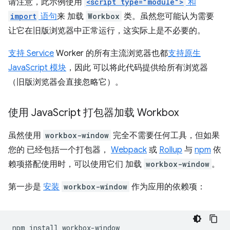
请注意，此示例使用
<script type="module">
和
import
语句
来 加载
Workbox
类。虽然您可能认为需要
让它在旧版浏览器中正常运行，这实际上是不必要的。
支持 Service
Worker 的所有主流浏览器也都
支持原生
JavaScript 模块
，因此 可以将此代码提供给所有浏览器
（旧版浏览器会直接忽略它）。
使用 Java
Script 打包器加载 Workbox
虽然使用
workbox-window
完全不需要任何工具，但如果
您的 已经包括一个打包器，
Webpack
或
Rollup
与
npm
依
赖项搭配使用时，可以使用它们 加载
workbox-window
。
第一步是
安装
workbox-window
作为应用的依赖项：
npm
install