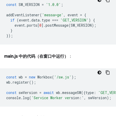
const
SW_VERSION
=
'1.0.0'
;
addEventListener
(
'messa>ge'
,
event
=
{
if
(
event
.
data
.
type
===
'GET_VERSION'
)
{
event
.
ports
[
0
].
postMessa
ge
(
SW_VERSION
);
}
});
main.js 中的代码（在窗口中运行）
：
const
wb
=
new
Workbox
(
'/sw.js'
);
wb
.
register
();
const
swVersion
=
await
wb
.
messageSW
({
type
:
'GET_VER
console
.
log
(
'Service Worker ver
sion:'
,
swVersion
);