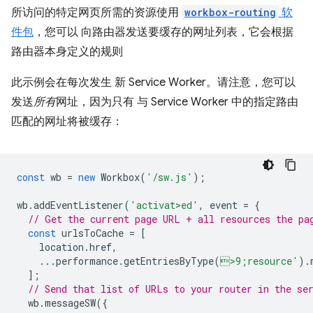
所访问的特定网页所需的资源使用
workbox-routing
软
件包
，您可以 向路由器发送要缓存的网址列表，它会根据
路由器本身定义的规则
此示例会在每次发生 新 Service Worker。请注意，您可以
发送
所有
网址，因为只有 与 Service Worker 中的指定路由
匹配的网址将被缓存：
const
wb
=
new
Workbox
(
'/sw.js'
);
wb
.
addEventListener
(
'activat>ed'
,
event
=
{
// Get the current page URL + all resources the pa
const
urlsToCache
=
[
location
.
href
,
...
performance
.
getEntriesByType
(
>9;resource'
).
];
// Send that list of URLs to your router in the se
wb
.
messageSW
({