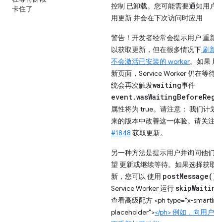
控制 已卸载。您可能需要通知用户
卡住了
用更新 并会在下次访问时应用
警告！
开发者经常会提示用户 重新
以获取更新，但在很多情况下
刷新
不会激活已安装的 worker
。如果 用
新页面，Service Worker 仍在等待
waiting
统会再次触发
事件
event.wasWaitingBeforeRegi
属性将为 true。请注意： 我们计划
来的版本中改善这一体验。请关注
问
#1848
获取更新。
另一种方法是提示用户并询问他们是
望 更新或继续等待。如果选择获取
postMessage()
新，您可以 使用
skipWaiting
Service Worker 运行
查看高级配方 <ph type="x-smartling
placeholder">
</ph> 例如，向用户