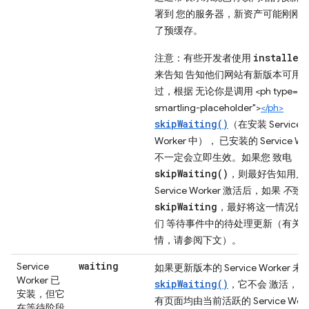
署到 您的服务器，新资产可能刚刚
了预缓存。
installed
注意：有些开发者使用
来告知 告知他们网站有新版本可用
过，根据 无论你是调用 <ph type="x
smartling-placeholder">
</ph>
skipWaiting()
（在安装 Service
Worker 中）， 已安装的 Service Wo
不一定会立即生效。如果您
致电
skipWaiting()
，则最好告知用户 
Service Worker 激活后，如果
不
致
skipWaiting
，最好将这一情况告
们 等待事件中的待处理更新（有关
情，请参阅下文）。
waiting
Service
如果更新版本的 Service Worker 未
Worker 已
skipWaiting()
，它不会 激活，直
安装，但它
有页面均由当前活跃的 Service Work
在等待阶段