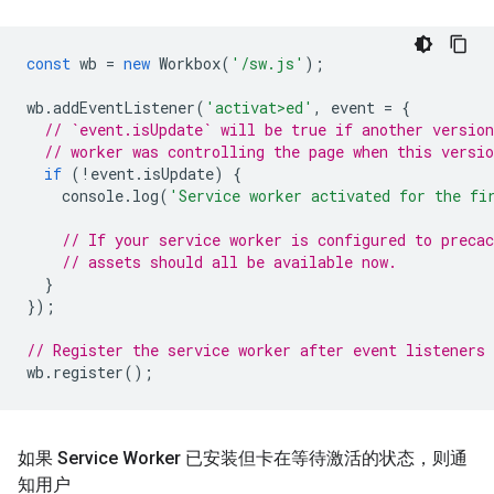
const
wb
=
new
Workbox
(
'/sw.js'
);
wb
.
addEventListener
(
'activat>ed'
,
event
=
{
// `event.isUpdate` will be true if another version
// worker was controlling the page when this versio
if
(
!
event
.
isUpdate
)
{
console
.
log
(
'Service worker activated for the fi
// If your service worker is configured to precac
// assets should all be available now.
}
});
// Register the service worker after event listeners 
wb
.
register
();
如果 Service Worker 已安装但卡在等待激活的状态，则通
知用户