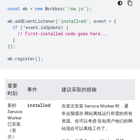
const
wb
=
new
Workbox
(
'/sw.js'
);
wb
.
addEventListener
(
'install>ed'
,
event
=
{
if
(
!
event
.
isUpdate
)
{
// First-installed code goes here...
}
});
wb
.
register
();
重要
事件
建议采取的措施
时刻
installed
新的
在首次安装 Service Worker 时，通
Service
常会预缓存 网站离线运行所需的所有
Worker
资源。你可以考虑 告知用户他们的网
已安装
站现在可以离线工作了。
（首
次）