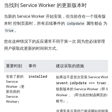
当找到 Service Worker 的更新版本时
当新的 Service Worker 开始安装，但当前存在一个现有版
本时 控制页面时，所有后续事件的
isUpdate
属性都会 为
true
。
您在这种情况下的反应通常不同于第一次 因为您必须管理
用户获取此更新的时间和方式。
重要时刻
事件
建议采取的措施
installed
安装了新的
如果这不是首次安装 Service Worke
Service
event.isUpdate === true
(
)，
Worker（更
较新版本的 Service Worker（即 Serv
新先前的
Worker， （即当前控制该网页的一
Service
账号）。
Worker）
这通常表示系统已将该网站的较新版