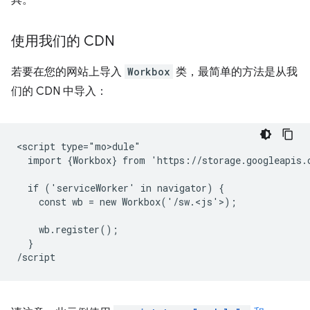
具。
使用我们的 CDN
若要在您的网站上导入
Workbox
类，最简单的方法是从我
们的 CDN 中导入：
<script type="mo>dule"

  import {Workbox} from 'https://storage.googleapis.
  if ('serviceWorker' in navigator) {

    const wb = new Workbox('/sw.<js'>)
;

    wb.register();

  }
