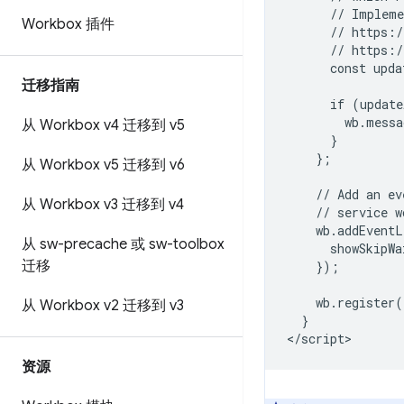
      // Impleme
Workbox 插件
      // https:/
      // https:/
      const upda
迁移指南
      if (update
        wb.messa
从 Workbox v4 迁移到 v5
      }

    };

从 Workbox v5 迁移到 v6
    // Add an ev
从 Workbox v3 迁移到 v4
    // service w
    wb.addEventL
从 sw-precache 或 sw-toolbox
      showSkipWa
迁移
    });

    wb.register(
从 Workbox v2 迁移到 v3
  }

资源