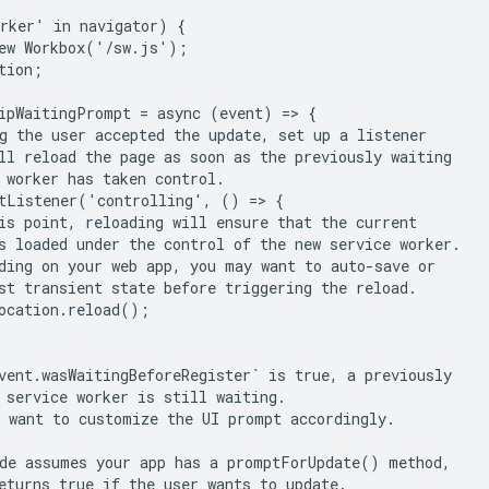
rker' in navigator) {

ew Workbox('/sw.js');

tion;

ipWaitingPrompt = async (event) => {

g the user accepted the update, set up a listener

ll reload the page as soon as the previously waiting

 worker has taken control.

tListener('controlling', () => {

is point, reloading will ensure that the current

s loaded under the control of the new service worker.

ding on your web app, you may want to auto-save or

st transient state before triggering the reload.

ocation.reload();

vent.wasWaitingBeforeRegister` is true, a previously

 service worker is still waiting.

 want to customize the UI prompt accordingly.

de assumes your app has a promptForUpdate() method,

eturns true if the user wants to update.
