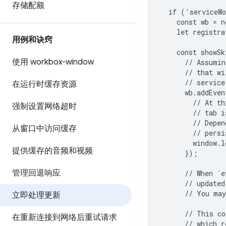
存储配额
  if ('serviceWo
    const wb = n
    let registra
用例和诀窍
    const showSk
使用 workbox-window
      // Assumin
      // that wi
      // service
在运行时缓存资源
      wb.addEven
        // At th
强制设置网络超时
        // tab i
        // Depen
从窗口中访问缓存
        // persi
        window.l
提供缓存的音频和视频
      });

管理回退响应
      // When `e
      // updated
      // You may
立即处理更新
      // This co
在重新连接到网络后重试请求
      // which r