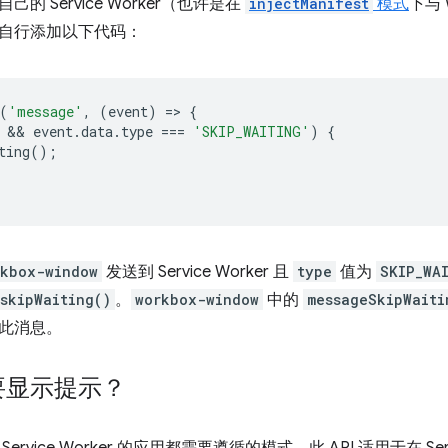
的 Service Worker（也许是在
injectManifest
模式
下与 
自行添加以下代码：
(
'message'
,
(
event
)
=
>
{
 && 
event
.
data
.
type
===
'SKIP_WAITING'
)
{
ting
();
rkbox-window
发送到 Service Worker 且
type
值为
SKIP_WA
.skipWaiting()
。
workbox-window
中的
messageSkipWaiti
此消息。
要显示提示？