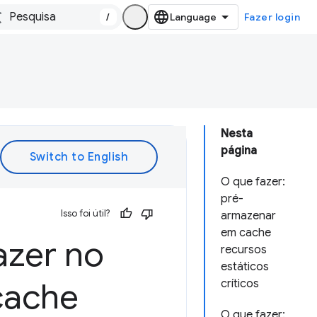
/
Fazer login
Nesta
página
O que fazer:
pré-
Isso foi útil?
armazenar
em cache
azer no
recursos
estáticos
cache
críticos
O que fazer: