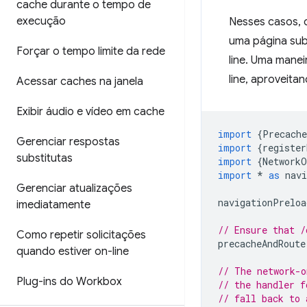
cache durante o tempo de
execução
Nesses casos, 
uma página subs
Forçar o tempo limite da rede
line. Uma mane
line, aproveit
Acessar caches na janela
Exibir áudio e vídeo em cache
import
{
Precach
Gerenciar respostas
import
{
register
substitutas
import
{
NetworkO
import
*
as
nav
Gerenciar atualizações
navigationPreloa
imediatamente
// Ensure that /
Como repetir solicitações
precacheAndRoute
quando estiver on-line
// The network-o
Plug-ins do Workbox
// the handler f
// fall back to 