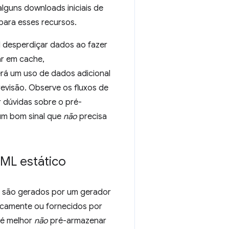
lguns downloads iniciais de
 para esses recursos.
il desperdiçar dados ao fazer
ar em cache,
erá um uso de dados adicional
visão. Observe os fluxos de
r dúvidas sobre o pré-
um bom sinal que
não
precisa
TML estático
os são gerados por um gerador
icamente ou fornecidos por
 é melhor
não
pré-armazenar