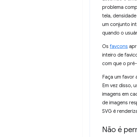
problema compl
tela, densidade
um conjunto in
quando o usuár
Os
favcons
apr
inteiro de favi
com que o pré-
Faça um favor 
Em vez disso, 
imagens em ca
de imagens res
SVG é renderiz
Não é perm