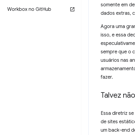
somente em det
Workbox no Git
Hub
dados extras, c
Agora uma gran
isso, e essa d
especulativame
sempre que o c
usuários nas an
armazenamento 
fazer.
Talvez nã
Essa diretriz s
de sites estát
um back-end de 