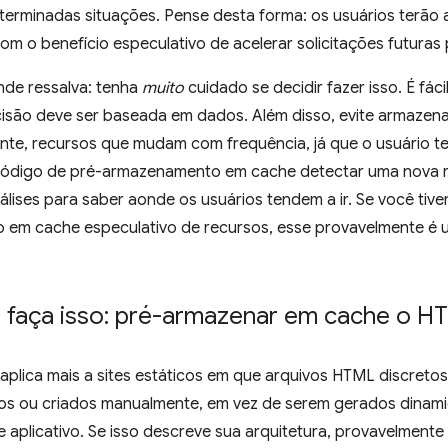
erminadas situações. Pense desta forma: os usuários terão a
om o benefício especulativo de acelerar solicitações futuras
de ressalva: tenha
muito
cuidado se decidir fazer isso. É fác
ecisão deve ser baseada em dados. Além disso, evite armazen
nte, recursos que mudam com frequência, já que o usuário t
ódigo de pré-armazenamento em cache detectar uma nova re
álises para saber aonde os usuários tendem a ir. Se você tive
em cache especulativo de recursos, esse provavelmente é 
o faça isso: pré-armazenar em cache o H
e aplica mais a sites estáticos em que arquivos HTML discret
icos ou criados manualmente, em vez de serem gerados dinam
aplicativo. Se isso descreve sua arquitetura, provavelmente