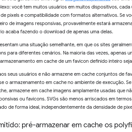
exo: você tem muitos usuários em muitos dispositivos, cad
 de pixels e compatibilidade com formatos alternativos. Se 
teiro de imagens responsivas, provavelmente estará armaze
io acaba fazendo o download de apenas uma delas.
esentam uma situação semelhante, em que os sites geralmen
cons para diferentes cenários. Na maioria das vezes, apenas u
armazenamento em cache de um favicon definido inteiro seja
aos seus usuários e não armazene em cache conjuntos de fav
use o armazenamento em cache no ambiente de execução. S
che, armazene em cache imagens amplamente usadas que nã
ponsivas ou favicons. SVGs são menos arriscados em termos
ado de forma ideal, independentemente da densidade de pixe
itido: pré-armazenar em cache os polyfil