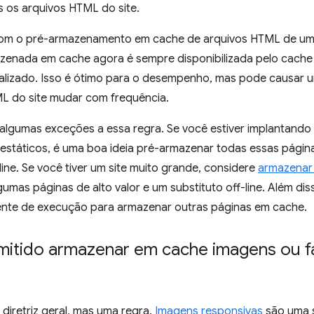
 os arquivos HTML do site.
m o pré-armazenamento em cache de arquivos HTML de um s
zenada em cache agora é sempre disponibilizada pelo cache m
alizado. Isso é ótimo para o desempenho, mas pode causar um
L do site mudar com frequência.
 algumas exceções a essa regra. Se você estiver implantand
estáticos, é uma boa ideia pré-armazenar todas essas pági
-line. Se você tiver um site muito grande, considere
armazenar
gumas páginas de alto valor e um substituto off-line. Além d
nte de execução para armazenar outras páginas em cache.
mitido armazenar em cache imagens ou f
diretriz geral, mas uma regra.
Imagens responsivas
são uma 