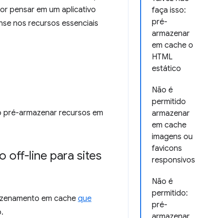
or pensar em um aplicativo
faça isso:
pré-
ense nos recursos essenciais
armazenar
em cache o
HTML
estático
Não é
permitido
o pré-armazenar recursos em
armazenar
em cache
imagens ou
favicons
off-line para sites
responsivos
Não é
permitido:
rmazenamento em cache
que
pré-
.
armazenar