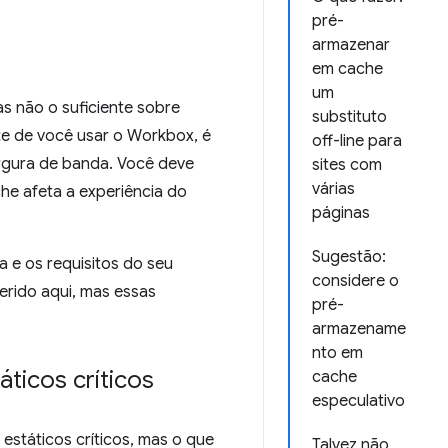
pré-
armazenar
em cache
um
as não o suficiente sobre
substituto
te de você usar o Workbox, é
off-line para
rgura de banda. Você deve
sites com
várias
e afeta a experiência do
páginas
Sugestão:
a e os requisitos do seu
considere o
erido aqui, mas essas
pré-
armazename
nto em
ticos críticos
cache
especulativo
státicos críticos, mas o que
Talvez não