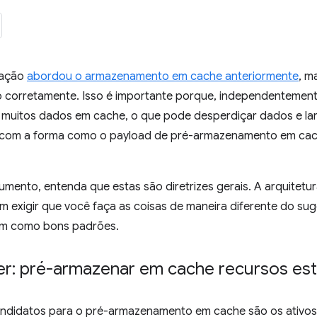
tação
abordou o armazenamento em cache anteriormente
, m
o corretamente. Isso é importante porque, independentemen
r muitos dados em cache, o que pode desperdiçar dados e la
com a forma como o payload de pré-armazenamento em cach
umento, entenda que estas são diretrizes gerais. A arquitetur
m exigir que você faça as coisas de maneira diferente do sug
vem como bons padrões.
r: pré-armazenar em cache recursos está
ndidatos para o pré-armazenamento em cache são os ativos e