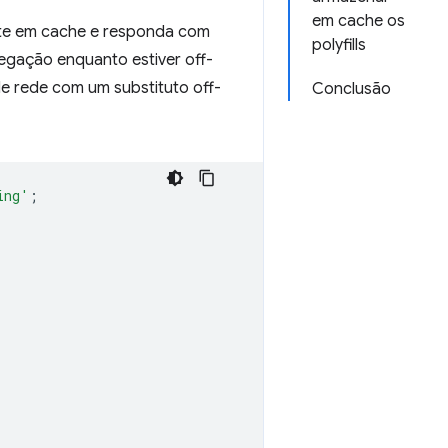
em cache os
nte em cache e responda com
polyfills
vegação enquanto estiver off-
de rede com um substituto off-
Conclusão
ing'
;