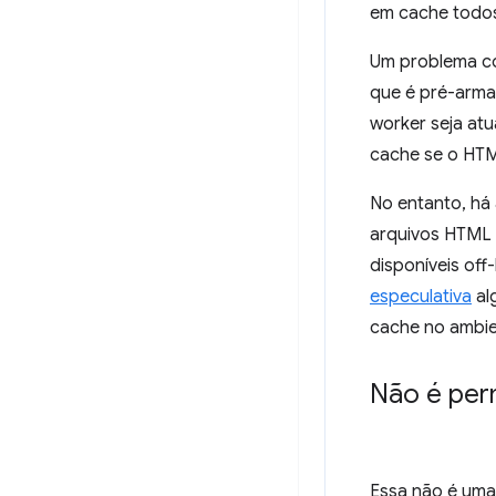
em cache todos
Um problema co
que é pré-arma
worker seja atu
cache se o HTM
No entanto, há
arquivos HTML 
disponíveis off
especulativa
al
cache no ambie
Não é per
Essa não é uma 