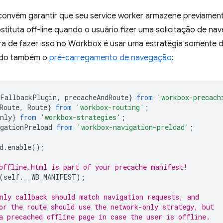
convém garantir que seu service worker armazene previame
tituta off-line quando o usuário fizer uma solicitação de na
ira de fazer isso no Workbox é usar uma estratégia somente 
ando também o
pré-carregamento de navegação
:
eFallbackPlugin
,
precacheAndRoute
}
from
'workbox-precach
Route
,
Route
}
from
'workbox-routing'
;
nly
}
from
'workbox-strategies'
;
igationPreload
from
'workbox-navigation-preload'
;
d
.
enable
();
offline.html is part of your precache manifest!
(
self
.
__WB_MANIFEST
);
nly callback should match navigation requests, and
or the route should use the network-only strategy, but
a precached offline page in case the user is offline.