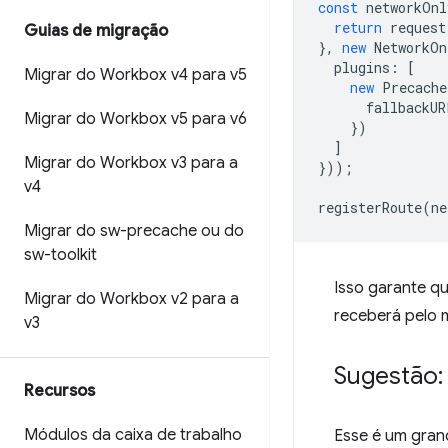
const
networkOnl
return
request
Guias de migração
},
new
NetworkOn
plugins
:
[
Migrar do Workbox v4 para v5
new
Precache
fallbackUR
Migrar do Workbox v5 para v6
})
]
Migrar do Workbox v3 para a
}));
v4
registerRoute
(
ne
Migrar do sw-precache ou do
sw-toolkit
Isso garante qu
Migrar do Workbox v2 para a
receberá pelo 
v3
Sugestão:
Recursos
Módulos da caixa de trabalho
Esse é um gran