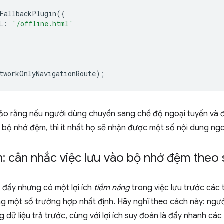
FallbackPlugin
({
L
:
'/offline.html'
tworkOnlyNavigationRoute
);
ảo rằng nếu người dùng chuyển sang chế độ ngoại tuyến và 
bộ nhớ đệm, thì ít nhất họ sẽ nhận được một số nội dung ngo
: cân nhắc việc lưu vào bộ nhớ đệm theo
m đấy nhưng có một lợi ích
tiềm năng
trong việc lưu trước các 
g một số trường hợp nhất định. Hãy nghĩ theo cách này: ngườ
ng dữ liệu trả trước, cùng với lợi ích suy đoán là đẩy nhanh cá