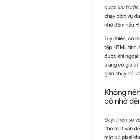
được lưu trước
chạy dịch vụ đư
nhớ đệm nếu HT
Tuy nhiên, có m
tệp HTML tĩnh, 
được khi ngoại 
trang có giá tr
gian chạy để l
Không nên:
bộ nhớ đ
Đây ít hơn so v
cho một vấn đề 
mật độ pixel kh