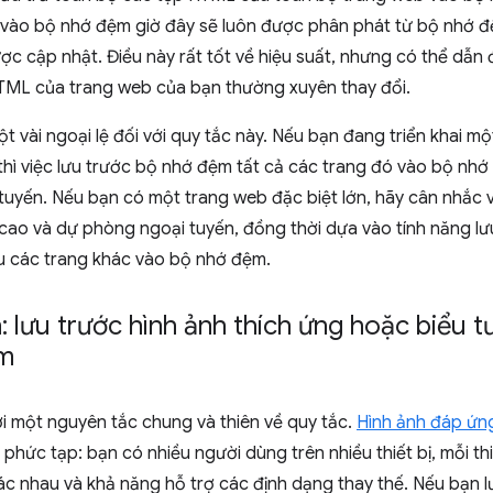
 vào bộ nhớ đệm giờ đây sẽ luôn được phân phát từ bộ nhớ đệ
ợc cập nhật. Điều này rất tốt về hiệu suất, nhưng có thể dẫn
ML của trang web của bạn thường xuyên thay đổi.
ột vài ngoại lệ đối với quy tắc này. Nếu bạn đang triển khai m
thì việc lưu trước bộ nhớ đệm tất cả các trang đó vào bộ nh
tuyến. Nếu bạn có một trang web đặc biệt lớn, hãy cân nhắc 
ị cao và dự phòng ngoại tuyến, đồng thời dựa vào tính năng l
ưu các trang khác vào bộ nhớ đệm.
 lưu trước hình ảnh thích ứng hoặc biểu 
ệm
ới một nguyên tắc chung và thiên về quy tắc.
Hình ảnh đáp ứn
phức tạp: bạn có nhiều người dùng trên nhiều thiết bị, mỗi thi
ác nhau và khả năng hỗ trợ các định dạng thay thế. Nếu bạn 