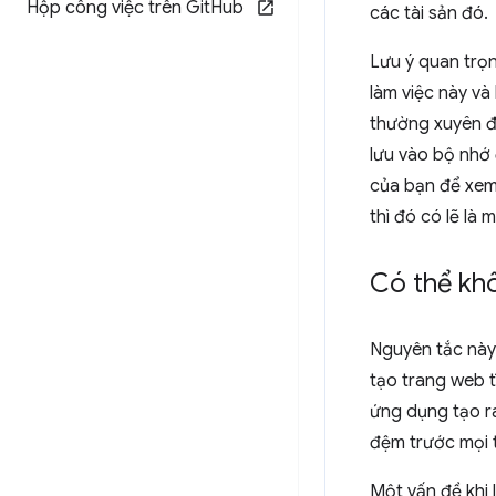
Hộp công việc trên Git
Hub
các tài sản đó.
Lưu ý quan trọ
làm việc này và
thường xuyên để
lưu vào bộ nhớ 
của bạn để xem 
thì đó có lẽ là 
Có thể khô
Nguyên tắc này
tạo trang web 
ứng dụng tạo ra
đệm trước mọi 
Một vấn đề khi