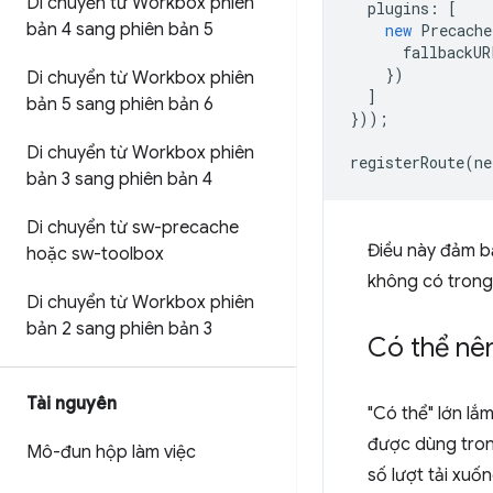
Di chuyển từ Workbox phiên
plugins
:
[
bản 4 sang phiên bản 5
new
Precache
fallbackUR
})
Di chuyển từ Workbox phiên
]
bản 5 sang phiên bản 6
}));
Di chuyển từ Workbox phiên
registerRoute
(
ne
bản 3 sang phiên bản 4
Di chuyển từ sw-precache
Điều này đảm b
hoặc sw-toolbox
không có trong 
Di chuyển từ Workbox phiên
bản 2 sang phiên bản 3
Có thể nên
Tài nguyên
"Có thể" lớn lắ
được dùng tron
Mô-đun hộp làm việc
số lượt tải xuố