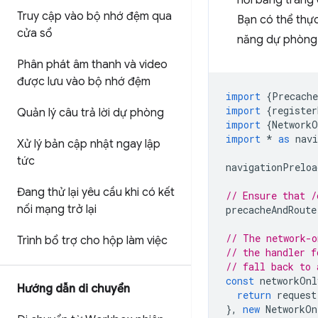
hồi bằng trang
Truy cập vào bộ nhớ đệm qua
Bạn có thể thự
cửa sổ
năng dự phòng 
Phân phát âm thanh và video
được lưu vào bộ nhớ đệm
import
{
Precach
import
{
register
Quản lý câu trả lời dự phòng
import
{
NetworkO
import
*
as
nav
Xử lý bản cập nhật ngay lập
tức
navigationPreloa
Đang thử lại yêu cầu khi có kết
// Ensure that /
nối mạng trở lại
precacheAndRoute
// The network-o
Trình bổ trợ cho hộp làm việc
// the handler f
// fall back to 
const
networkOnl
Hướng dẫn di chuyển
return
request
},
new
NetworkOn