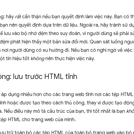
ng: hãy
rất
cẩn thận nếu bạn quyết định làm việc này. Bạn có th
 bạn nên quyết định dựa trên dữ liệu. Ngoài ra, hãy tránh sử 
 lưu vào bộ nhớ đệm theo suy đoán, vì người dùng sẽ phải sử
đệm phát hiện thấy một bản sửa đổi mới. Quan sát luồng ngườ
nơi người dùng có xu hướng đi. Nếu bạn có nghi ngờ về việc l
một tín hiệu tốt
không
nên thực hiện việc này.
ng: lưu trước HTML tĩnh
 áp dụng nhiều hơn cho các trang web tĩnh nơi các tệp HTML 
tĩnh hoặc được tạo theo cách thủ công, thay vì được tạo độn
. Nếu điều này mô tả cấu trúc của bạn, thì tốt nhất là bạn
kh
tệp HTML cho trang web của mình.
 lưu trữ toàn bộ các tệp HTML của toàn bộ trang web vào bộ