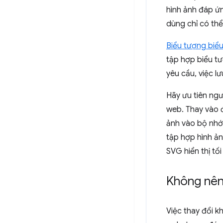
hình ảnh đáp ứ
dùng chỉ có thể
Biểu tượng biể
tập hợp biểu t
yêu cầu, việc l
Hãy ưu tiên ng
web. Thay vào 
ảnh vào bộ nhớ
tập hợp hình ản
SVG hiển thị tối
Không nên:
Việc thay đổi k