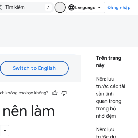
/
Đăng nhập
Trên trang
này
Nên: lưu
trước các tài
 ích không cho bạn không?
sản tĩnh
quan trọng
 nên làm
trong bộ
nhớ đệm
Nên: lưu
trước dự