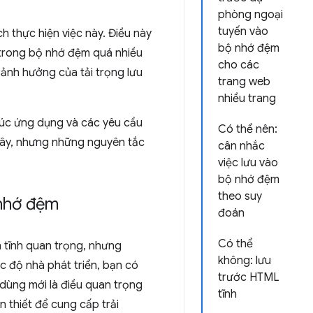
phòng ngoại
tuyến vào
 thực hiện việc này. Điều này
bộ nhớ đệm
 trong bộ nhớ đệm quá nhiều
cho các
 ảnh hưởng của tải trọng lưu
trang web
nhiều trang
trúc ứng dụng và các yêu cầu
Có thể nên:
đây, nhưng những nguyên tắc
cân nhắc
việc lưu vào
bộ nhớ đệm
theo suy
 nhớ đệm
đoán
Có thể
 tĩnh quan trọng, nhưng
không: lưu
c độ nhà phát triển, bạn có
trước HTML
dùng mới là điều quan trọng
tĩnh
 thiết để cung cấp trải