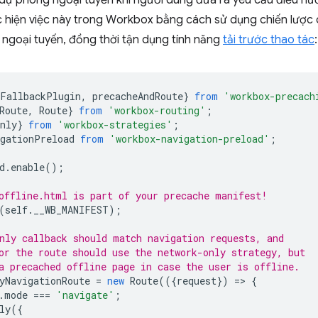
 dự phòng ngoại tuyến khi người dùng đưa ra yêu cầu điều hư
c hiện việc này trong Workbox bằng cách sử dụng chiến lược 
ngoại tuyến, đồng thời tận dụng tính năng
tải trước thao tác
:
eFallbackPlugin
,
precacheAndRoute
}
from
'workbox-precach
Route
,
Route
}
from
'workbox-routing'
;
nly
}
from
'workbox-strategies'
;
igationPreload
from
'workbox-navigation-preload'
;
d
.
enable
();
offline.html is part of your precache manifest!
(
self
.
__WB_MANIFEST
);
nly callback should match navigation requests, and
or the route should use the network-only strategy, but
a precached offline page in case the user is offline.
yNavigationRoute
=
new
Route
(({
request
})
=
>
{
.
mode
===
'navigate'
;
ly
({