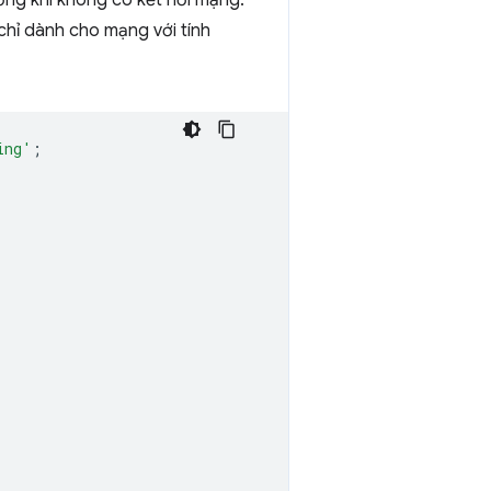
ớng khi không có kết nối mạng.
chỉ dành cho mạng với tính
ing'
;