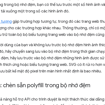
ng trong bộ nhớ đệm, bạn có thể lưu trước một số hình ảnh v
 tải xuống một trong số các hình ảnh đó.
u tượng
gặp trường hợp tương tự, trong đó các trang web thư
ượng cho các trường hợp khác nhau. Thông thường, chỉ có m
ưu trữ toàn bộ bộ biểu tượng trang web vào bộ nhớ đệm cũng 
ười dùng của bạn và không lưu trước bộ nhớ đệm hình ảnh thí
đó, hãy chuyển sang lưu vào bộ nhớ đệm trong thời gian chạ
 đệm, hãy lưu trước vào bộ nhớ đệm những hình ảnh được sử
h thích ứng hoặc biểu tượng trang web. SVG có ít rủi ro hơn v
 ưu bất kể mật độ pixel trên màn hình nhất định là bao nhiêu.
 chèn sẵn polyfill trong bộ nhớ đệm
hả năng hỗ trợ API cho trình duyệt là một thách thức dai dẳng 