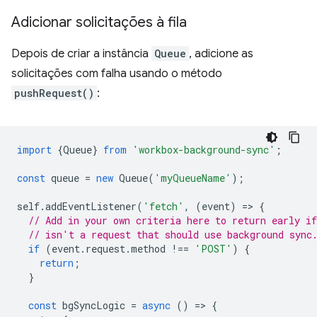
Adicionar solicitações à fila
Depois de criar a instância
Queue
, adicione as
solicitações com falha usando o método
pushRequest()
:
import
{
Queue
}
from
'workbox-background-sync'
;
const
queue
=
new
Queue
(
'myQueueName'
);
self
.
addEventListener
(
'fetch'
,
(
event
)
=
>
{
// Add in your own criteria here to return early if
// isn't a request that should use background sync
if
(
event
.
request
.
method
!==
'POST'
)
{
return
;
}
const
bgSyncLogic
=
async
()
=
>
{