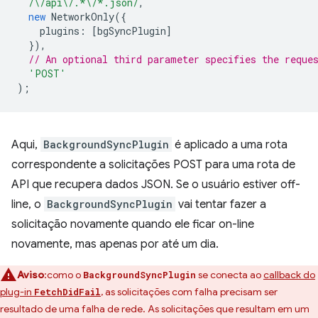
/\/api\/.*\/*.json/
,
new
NetworkOnly
({
plugins
:
[
bgSyncPlugin
]
}),
// An optional third parameter specifies the reque
'POST'
);
Aqui,
BackgroundSyncPlugin
é aplicado a uma rota
correspondente a solicitações POST para uma rota de
API que recupera dados JSON. Se o usuário estiver off-
line, o
BackgroundSyncPlugin
vai tentar fazer a
solicitação novamente quando ele ficar on-line
novamente, mas apenas por até um dia.
Aviso
:como o
se conecta ao
callback do
BackgroundSyncPlugin
plug-in
, as solicitações com falha precisam ser
FetchDidFail
resultado de uma falha de rede. As solicitações que resultam em um