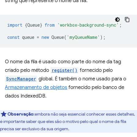
string que represente o nome da fila:
import
{
Queue
}
from
'workbox-background-sync'
;
const
queue
=
new
Queue
(
'myQueueName'
);
O nome da fila é usado como parte do nome da tag
criado pelo método
register()
fornecido pelo
SyncManager
global. É também o nome usado para o
Armazenamento de objetos
fornecido pelo banco de
dados IndexedDB.
Observação
:embora não seja essencial conhecer esses detalhes,
é importante saber que eles são o motivo pelo qual o nome da fila
precisa ser exclusivo da sua origem.