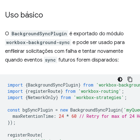
Uso básico
O
BackgroundSyncPlugin
é exportado do módulo
workbox-background-sync
e pode ser usado para
enfileirar solicitações com falha e tentar novamente
quando eventos
sync
futuros forem disparados:
import
{
BackgroundSyncPlugin
}
from
'workbox-backgrou
import
{
registerRoute
}
from
'workbox-routing'
;
import
{
NetworkOnly
}
from
'workbox-strategies'
;
const
bgSyncPlugin
=
new
BackgroundSyncPlugin
(
'myQue
maxRetentionTime
:
24
*
60
// Retry for max of 24 H
});
registerRoute
(