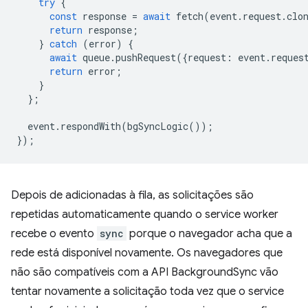
try
{
const
response
=
await
fetch
(
event
.
request
.
clo
return
response
;
}
catch
(
error
)
{
await
queue
.
pushRequest
({
request
:
event
.
reques
return
error
;
}
};
event
.
respondWith
(
bgSyncLogic
());
});
Depois de adicionadas à fila, as solicitações são
repetidas automaticamente quando o service worker
recebe o evento
sync
porque o navegador acha que a
rede está disponível novamente. Os navegadores que
não são compatíveis com a API BackgroundSync vão
tentar novamente a solicitação toda vez que o service