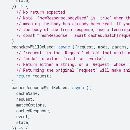
state
,
})
=
>
{
// No return expected
// Note: `newResponse.bodyUsed` is `true` when t
// meaning the body has already been read. If yo
// the body of the fresh response, use a techniq
// const freshResponse = await caches.match(requ
},
cacheKeyWillBeUsed
:
async
({
request
,
mode
,
params
,
// `request` is the `Request` object that would 
// `mode` is either 'read' or 'write'.
// Return either a string, or a `Request` whose `
// Returning the original `request` will make th
return
request
;
},
cachedResponseWillBeUsed
:
async
({
cacheName
,
request
,
matchOptions
,
cachedResponse
,
event
,
state
,
})
=
>
{