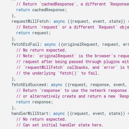
// Return `cachedResponse`, a different `Respons
return
cachedResponse
;
},
requestWillFetch
:
async
({
request
,
event
,
state
})
// Return `request` or a different `Request` obj
return
request
;
},
fetchDidFail
:
async
({
originalRequest
,
request
,
er
// No return expected.
// Note: `originalRequest` is the browser's requ
// request after being passed through plugins wit
// `requestWillFetch` callbacks, and `error` is 
// the underlying `fetch()` to fail.
},
fetchDidSucceed
:
async
({
request
,
response
,
event
,
// Return `response` to use the network response 
// or alternatively create and return a new `Res
return
response
;
},
handlerWillStart
:
async
({
request
,
event
,
state
})
// No return expected.
// Can set initial handler state here.