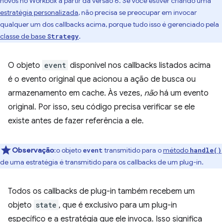
novos no Workbox a partir da versão 6. Se você estiver criando uma
estratégia personalizada
, não precisa se preocupar em invocar
qualquer um dos callbacks acima, porque tudo isso é gerenciado pela
classe de base
.
Strategy
O objeto
event
disponível nos callbacks listados acima
é o evento original que acionou a ação de busca ou
armazenamento em cache. Às vezes,
não
há um evento
original. Por isso, seu código precisa verificar se ele
existe antes de fazer referência a ele.
Observação
:o objeto
transmitido para o
método
event
handle()
de uma estratégia é transmitido para os callbacks de um plug-in.
Todos os callbacks de plug-in também recebem um
objeto
state
, que é exclusivo para um plug-in
específico e a estratégia que ele invoca. Isso significa