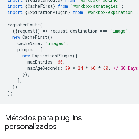
import
{
CacheFirst
}
from
'workbox-strategies'
;
import
{
ExpirationPlugin
}
from
'workbox-expiration'
;
registerRoute
(
({
request
})
=
>
request
.
destination
===
'image'
,
new
CacheFirst
({
cacheName
:
'images'
,
plugins
:
[
new
ExpirationPlugin
({
maxEntries
:
60
,
maxAgeSeconds
:
30
*
24
*
60
*
60
,
// 30 Days
}),
],
})
);
Métodos para plug-ins
personalizados