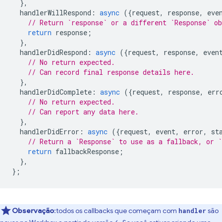
},
handlerWillRespond
:
async
({
request
,
response
,
eve
// Return `response` or a different `Response` o
return
response
;
},
handlerDidRespond
:
async
({
request
,
response
,
even
// No return expected.
// Can record final response details here.
},
handlerDidComplete
:
async
({
request
,
response
,
err
// No return expected.
// Can report any data here.
},
handlerDidError
:
async
({
request
,
event
,
error
,
st
// Return a `Response` to use as a fallback, or `
return
fallbackResponse
;
},
};
Observação
:todos os callbacks que começam com
são
handler