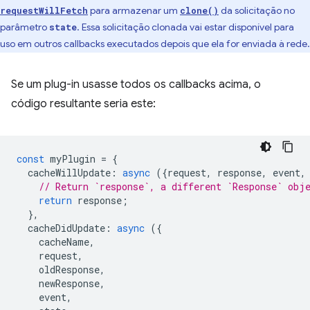
para armazenar um
da solicitação no
requestWillFetch
clone()
parâmetro
. Essa solicitação clonada vai estar disponível para
state
uso em outros callbacks executados depois que ela for enviada à rede.
Se um plug-in usasse todos os callbacks acima, o
código resultante seria este:
const
myPlugin
=
{
cacheWillUpdate
:
async
({
request
,
response
,
event
,
// Return `response`, a different `Response` obj
return
response
;
},
cacheDidUpdate
:
async
({
cacheName
,
request
,
oldResponse
,
newResponse
,
event
,