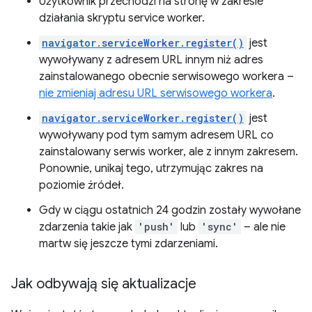
Użytkownik przechodzi na stronę w zakresie
działania skryptu service worker.
navigator.serviceWorker.register()
jest
wywoływany z adresem URL innym niż adres
zainstalowanego obecnie serwisowego workera –
nie zmieniaj adresu URL serwisowego workera
.
navigator.serviceWorker.register()
jest
wywoływany pod tym samym adresem URL co
zainstalowany serwis worker, ale z innym zakresem.
Ponownie, unikaj tego, utrzymując zakres na
poziomie źródeł.
Gdy w ciągu ostatnich 24 godzin zostały wywołane
zdarzenia takie jak
'push'
lub
'sync'
– ale nie
martw się jeszcze tymi zdarzeniami.
Jak odbywają się aktualizacje