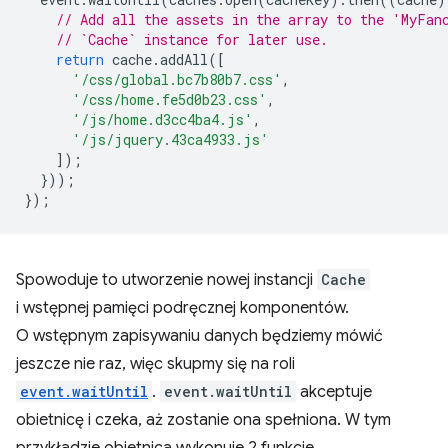
// Add all the assets in the array to the 'MyFan
// `Cache` instance for later use.
return
cache
.
addAll
([
'/css/global.bc7b80b7.css'
,
'/css/home.fe5d0b23.css'
,
'/js/home.d3cc4ba4.js'
,
'/js/jquery.43ca4933.js'
]);
}));
});
Spowoduje to utworzenie nowej instancji
Cache
i wstępnej pamięci podręcznej komponentów.
O wstępnym zapisywaniu danych będziemy mówić
jeszcze nie raz, więc skupmy się na roli
event.waitUntil
.
event.waitUntil
akceptuje
obietnicę i czeka, aż zostanie ona spełniona. W tym