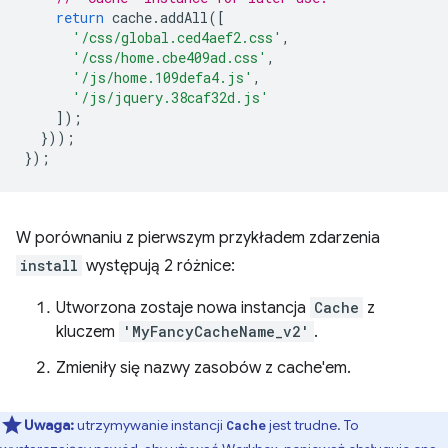
return
cache
.
addAll
([
'/css/global.ced4aef2.css'
,
'/css/home.cbe409ad.css'
,
'/js/home.109defa4.js'
,
'/js/jquery.38caf32d.js'
]);
}));
});
W porównaniu z pierwszym przykładem zdarzenia
install
występują 2 różnice:
Utworzona zostaje nowa instancja
Cache
z
kluczem
'MyFancyCacheName_v2'
.
Zmieniły się nazwy zasobów z cache'em.
Uwaga:
utrzymywanie instancji
jest trudne. To
Cache