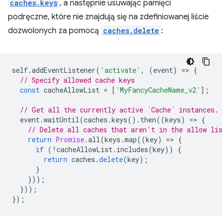
caches.keys
, a następnie usuwając pamięci
podręczne, które nie znajdują się na zdefiniowanej liście
dozwolonych za pomocą
caches.delete
:
self
.
addEventListener
(
'activate'
,
(
event
)
=
>
{
// Specify allowed cache keys
const
cacheAllowList
=
[
'MyFancyCacheName_v2'
];
// Get all the currently active `Cache` instances.
event
.
waitUntil
(
caches
.
keys
().
then
((
keys
)
=
>
{
// Delete all caches that aren't in the allow li
return
Promise
.
all
(
keys
.
map
((
key
)
=
>
{
if
(
!
cacheAllowList
.
includes
(
key
))
{
return
caches
.
delete
(
key
);
}
}));
}));
});