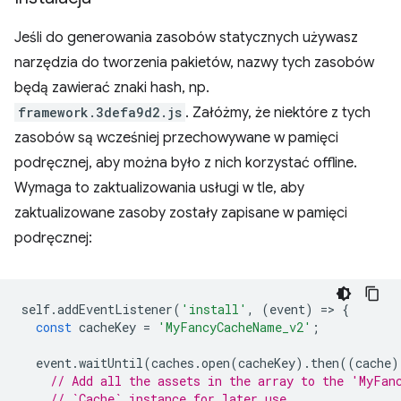
Jeśli do generowania zasobów statycznych używasz
narzędzia do tworzenia pakietów, nazwy tych zasobów
będą zawierać znaki hash, np.
framework.3defa9d2.js
. Załóżmy, że niektóre z tych
zasobów są wcześniej przechowywane w pamięci
podręcznej, aby można było z nich korzystać offline.
Wymaga to zaktualizowania usługi w tle, aby
zaktualizowane zasoby zostały zapisane w pamięci
podręcznej:
self
.
addEventListener
(
'install'
,
(
event
)
=
>
{
const
cacheKey
=
'MyFancyCacheName_v2'
;
event
.
waitUntil
(
caches
.
open
(
cacheKey
).
then
((
cache
)
// Add all the assets in the array to the 'MyFan
// `Cache` instance for later use.