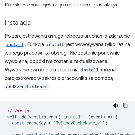
Po zakończeniu rejestracji rozpocznie się instalacja.
Instalacja
Po zarejestrowaniu usługa robocza uruchamia zdarzenie
install
. Funkcja
install
jest wywoływana tylko raz na
jednego pracownika obsługi. Nie zostanie ponownie
wywołana, dopóki nie zostanie zaktualizowana.
Wywołanie zwrotne dla zdarzenia
install
można
zarejestrować w zakresie pracownika za pomocą
addEventListener
:
// /sw.js
self
.
addEventListener
(
'install'
,
(
event
)
=
>
{
const
cacheKey
=
'MyFancyCacheName_v1'
;
event
.
waitUntil
(
caches
.
open
(
cacheKey
).
then
((
cache
)