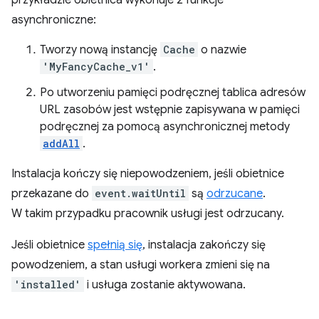
przykładzie obietnica wykonuje 2 funkcje
asynchroniczne:
Tworzy nową instancję
Cache
o nazwie
'MyFancyCache_v1'
.
Po utworzeniu pamięci podręcznej tablica adresów
URL zasobów jest wstępnie zapisywana w pamięci
podręcznej za pomocą asynchronicznej metody
addAll
.
Instalacja kończy się niepowodzeniem, jeśli obietnice
przekazane do
event.waitUntil
są
odrzucane
.
W takim przypadku pracownik usługi jest odrzucany.
Jeśli obietnice
spełnią się
, instalacja zakończy się
powodzeniem, a stan usługi workera zmieni się na
'installed'
i usługa zostanie aktywowana.