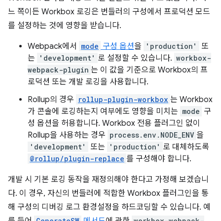
느 쪽이든 Workbox 로깅은 번들러의 구성에서 프로덕션 모드
를 설정하는 것에 영향을 받습니다.
Webpack에서
mode
구성 옵션
을
'production'
또
는
'development'
로 설정할 수 있습니다.
workbox-
webpack-plugin
는 이 값을 기준으로 Workbox의 프
로덕션 또는 개발 로깅을 사용합니다.
Rollup의 경우
rollup-plugin-workbox
는 Workbox
가 콘솔에 로깅하는지 여부에도 영향을 미치는
mode
구
성 옵션을 허용합니다. Workbox 전용 플러그인 없이
Rollup을 사용하는 경우
process.env.NODE_ENV
을
'development'
또는
'production'
로 대체하도록
@rollup/plugin-replace
를 구성해야 합니다.
개발 시 기본 로깅 동작을 재정의해야 한다고 가정해 보겠습니
다. 이 경우, 자신의 번들러에 적합한 Workbox 플러그인을 통
해 구성의 디버깅 로그 환경설정을 하드코딩할 수 있습니다. 예
를 들어
GenerateSW
메서드
에 관한
workbox-webpack-