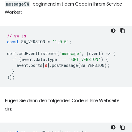
messageSW
, beginnend mit dem Code in Ihrem Service
Worker:
// sw.js
const
SW_VERSION
=
'1.0.0'
;
self
.
addEventListener
(
'message'
,
(
event
)
=
>
{
if
(
event
.
data
.
type
===
'GET_VERSION'
)
{
event
.
ports
[
0
].
postMessage
(
SW_VERSION
);
}
});
Fügen Sie dann den folgenden Code in Ihre Webseite
ein: