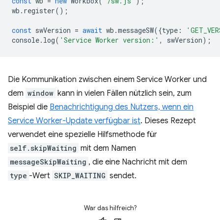
const
wb
=
new
Workbox
(
'/sw.js'
);
wb
.
register
();
const
swVersion
=
await
wb
.
messageSW
({
type
:
'GET_VER
console
.
log
(
'Service Worker version:'
,
swVersion
);
Die Kommunikation zwischen einem Service Worker und
dem
window
kann in vielen Fällen nützlich sein, zum
Beispiel die
Benachrichtigung des Nutzers, wenn ein
Service Worker-Update verfügbar ist
. Dieses Rezept
verwendet eine spezielle Hilfsmethode für
self.skipWaiting
mit dem Namen
messageSkipWaiting
, die eine Nachricht mit dem
type
-Wert
SKIP_WAITING
sendet.
War das hilfreich?