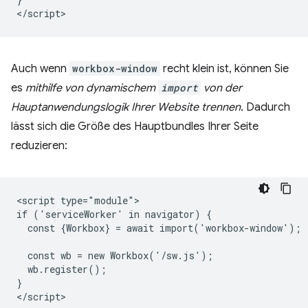
Auch wenn
workbox-window
recht klein ist, können Sie
es
mithilfe von dynamischem
import
von der
Hauptanwendungslogik Ihrer Website trennen
. Dadurch
lässt sich die Größe des Hauptbundles Ihrer Seite
reduzieren:
<script type="module">

if ('serviceWorker' in navigator) {

  const {Workbox} = await import('workbox-window');

  const wb = new Workbox('/sw.js');

  wb.register();

}
