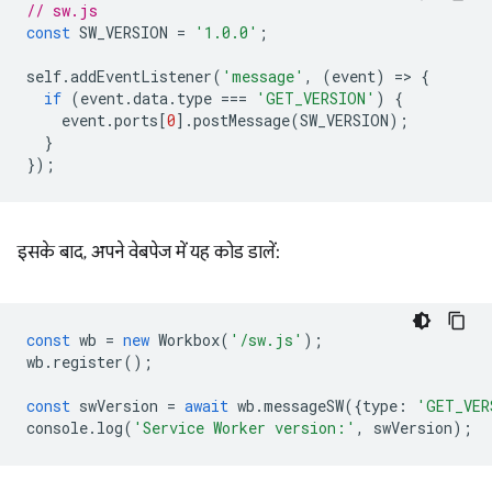
// sw.js
const
SW_VERSION
=
'1.0.0'
;
self
.
addEventListener
(
'message'
,
(
event
)
=
>
{
if
(
event
.
data
.
type
===
'GET_VERSION'
)
{
event
.
ports
[
0
].
postMessage
(
SW_VERSION
);
}
});
इसके बाद, अपने वेबपेज में यह कोड डालें:
const
wb
=
new
Workbox
(
'/sw.js'
);
wb
.
register
();
const
swVersion
=
await
wb
.
messageSW
({
type
:
'GET_VER
console
.
log
(
'Service Worker version:'
,
swVersion
);