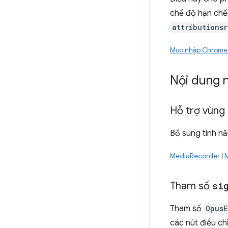
chế độ hạn chế 
attributionsr
Mục nhập Chrome
Nội dung 
Hỗ trợ vùng
Bổ sung tính n
MediaRecorder
|
Tham số
si
Tham số
OpusE
các nút điều ch