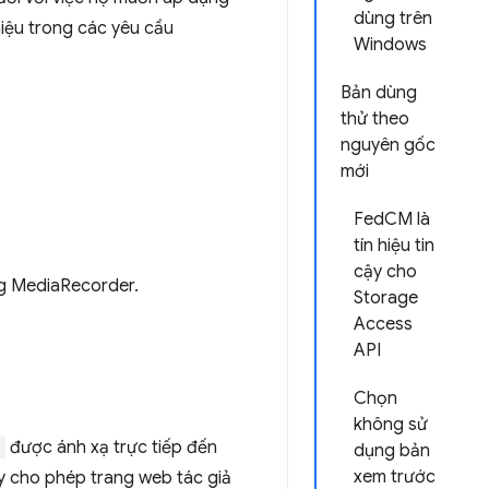
dùng trên
thiệu trong các yêu cầu
Windows
Bản dùng
thử theo
nguyên gốc
mới
FedCM là
tín hiệu tin
cậy cho
ng MediaRecorder.
Storage
Access
API
Chọn
không sử
n
được ánh xạ trực tiếp đến
dụng bản
xem trước
ày cho phép trang web tác giả