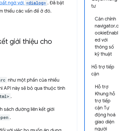
bất ngờ với
<dialog>
. Đã bật
tư
ảm thiểu các vấn đề ở đó.
Căn chỉnh
navigator.c
ookieEnabl
ết giới thiệu cho
ed với
thông số
kỹ thuật
Hỗ trợ tiếp
cận
src
như một phần của nhiều
Hỗ trợ
thì API này sẽ bỏ qua thuộc tính
Khung hỗ
tml>
.
trợ tiếp
cận Tự
 sách đường liên kết giới
động hoá
open
.
giao diện
người
ối với việc họ muốn áp dụng