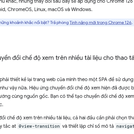
 chú khác, những thay đổi sau đây sẽ áp dụng cho Chrome 126
id, ChromeOS, Linux, macOS và Windows.
hững khoảnh khắc nổi bật? Trả phòng
Tính năng mới trong Chrome 126
.
yển đổi chế độ xem trên nhiều tài liệu cho thao 
phải thiết kế lại trang web của mình theo một SPA để sử dụn
như vậy nữa. Hiệu ứng chuyển đổi chế độ xem hiện đã được 
ướng cùng nguồn gốc. Bạn có thể tạo chuyển đổi chế độ xem g
c.
ổi chế độ xem trên nhiều tài liệu, cả hai đầu cần phải chọn th
y tắc at
@view-transition
và thiết lập chỉ số mô tả
naviga