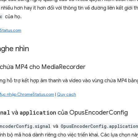
nhiều hơn hay ít hơn đối với thông tin về đường liên kết giới 
c
của họ.
Status.com
nghe nhìn
 chứa MP4 cho Media
Recorder
ăng hỗ trợ kết hợp âm thanh và video vào vùng chứa MP4 bằ
Mục nhập ChromeStatus.com
|
Quy cách
gnal
và
application
của Opus
Encoder
Config
ncoderConfig.signal
và
OpusEncoderConfig.applicatio
ỉnh bộ mã hoá dành riêng cho việc triển khai. Các lựa chọn n