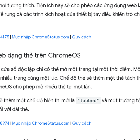
chơi tương thích. Tiện ích này sẽ cho phép các ứng dụng web l
rung cả các trình kích hoạt của thiết bị tay điều khiển trò c
34175
|
Mục nhập ChromeStatus.com
|
Quy cách
eb dạng thẻ trên Chrome
OS
cửa sổ độc lập chỉ có thể mở một trang tại một thời điểm.
nhiều trang cùng một lúc. Chế độ thẻ sẽ thêm một thẻ tách
meOS cho phép mở nhiều thẻ tại một lần.
ẽ thêm một chế độ hiển thị mới là
"tabbed"
và một trường tệ
i với dải thẻ.
98974
|
Mục nhập ChromeStatus.com
|
Quy cách