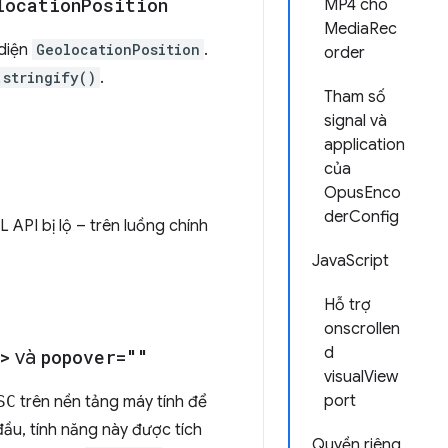
location
Position
MP4 cho
MediaRec
diện
GeolocationPosition
.
order
.stringify()
.
Tham số
signal và
application
của
OpusEnco
derConfig
API bị lộ – trên luồng chính
JavaScript
Hỗ trợ
onscrollen
d
>
và
popover=""
visualView
port
SC
trên nền tảng máy tính để
đầu, tính năng này được tích
Quyền riêng