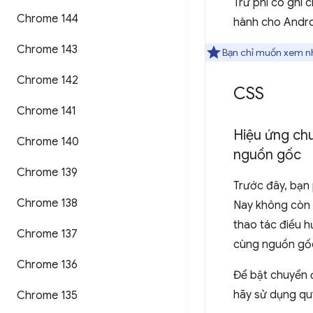
Trừ phi có ghi
Chrome 144
hành cho Andro
Chrome 143
Bạn chỉ muốn xem n
Chrome 142
CSS
Chrome 141
Hiệu ứng chu
Chrome 140
nguồn gốc
Chrome 139
Trước đây, bạn 
Chrome 138
Nay không còn 
thao tác điều h
Chrome 137
cùng nguồn gố
Chrome 136
Để bật chuyển đ
hãy sử dụng qu
Chrome 135