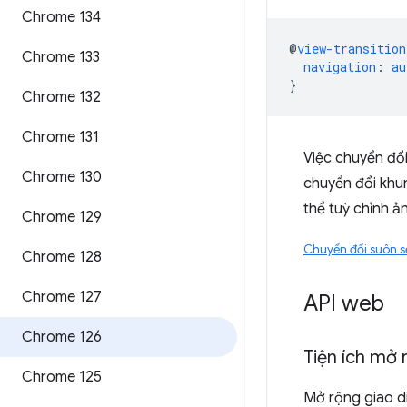
Chrome 134
@
view-transition
Chrome 133
navigation
:
au
}
Chrome 132
Chrome 131
Việc chuyển đổi
Chrome 130
chuyển đổi khun
thể tuỳ chỉnh 
Chrome 129
Chuyển đổi suôn sẻ
Chrome 128
Chrome 127
API web
Chrome 126
Tiện ích mở 
Chrome 125
Mở rộng giao d