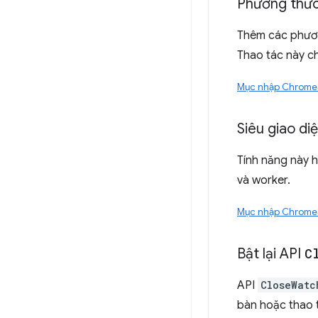
Phương thứ
Thêm các phươ
Thao tác này c
Mục nhập Chrome
Siêu giao d
Tính năng này hi
và worker.
Mục nhập Chrome
Bật lại API
C
API
CloseWatc
bàn hoặc thao t