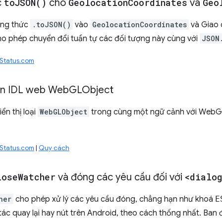
c
to
JSON(
)
cho
Geolocation
Coordinates
và
Geo
ng thức
.toJSON()
vào
GeolocationCoordinates
và Giao 
ho phép chuyển đổi tuần tự các đối tượng này cùng với
JSON
Status.com
iện IDL web Web
GLObject
ển thị loại
WebGLObject
trong cùng một ngữ cảnh với WebGL 
Status.com
|
Quy cách
lose
Watcher
và đóng các yêu cầu đối với
<dialog
her
cho phép xử lý các yêu cầu đóng, chẳng hạn như khoá
E
ác quay lại hay nút trên Android, theo cách thống nhất. Ban 