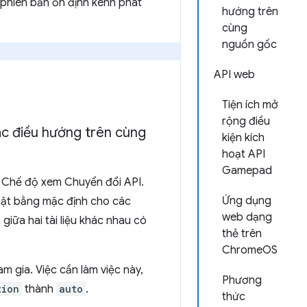
 phiên bản ổn định kênh phát
hướng trên
cùng
nguồn gốc
API web
Tiện ích mở
rộng điều
tác điều hướng trên cùng
kiện kích
hoạt API
Gamepad
g Chế độ xem Chuyển đổi API.
Ứng dụng
bật bằng mặc định cho các
web dạng
iữa hai tài liệu khác nhau có
thẻ trên
ChromeOS
am gia. Việc cần làm việc này,
Phương
tion
thành
auto
.
thức