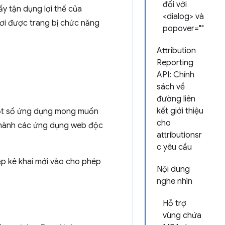
đối với
ấy tận dụng lợi thế của
<dialog> và
hơi được trang bị chức năng
popover=""
Attribution
Reporting
API: Chính
sách về
đường liên
kết giới thiệu
 Một số ứng dụng mong muốn
cho
 thành các ứng dụng web độc
attributionsr
c yêu cầu
p kê khai mới vào cho phép
Nội dung
nghe nhìn
Hỗ trợ
vùng chứa