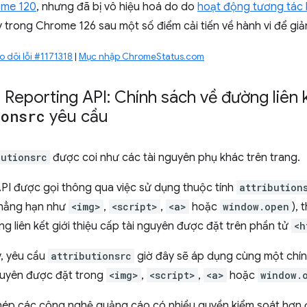
ome 120
, nhưng đã bị vô hiệu hoá do do
hoạt động tương tác 
ày trong Chrome 126 sau một số điểm cải tiến về hành vi để gi
o dõi lỗi #1171318
|
Mục nhập ChromeStatus.com
n Reporting API: Chính sách về đường liên k
ionsrc
yêu cầu
butionsrc
được coi như các tài nguyên phụ khác trên trang.
API được gọi thông qua việc sử dụng thuộc tính
attribution
chẳng hạn như
<img>
,
<script>
,
<a>
hoặc
window.open
), 
g liên kết giới thiệu cấp tài nguyên được đặt trên phần tử
<h
y, yêu cầu
attributionsrc
giờ đây sẽ áp dụng cùng một chính
nguyên được đặt trong
<img>
,
<script>
,
<a>
hoặc
window.
hép các công nghệ quảng cáo có nhiều quyền kiểm soát hơn đ