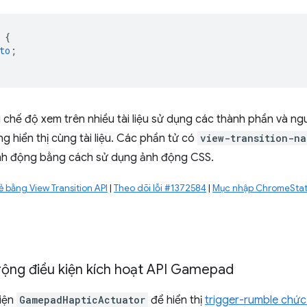
{
to
;
 chế độ xem trên nhiều tài liệu sử dụng các thành phần và n
g hiển thị cùng tài liệu. Các phần tử có
view-transition-na
ảnh động bằng cách sử dụng ảnh động CSS.
 bằng View Transition API
|
Theo dõi lỗi #1372584
|
Mục nhập ChromeSta
rộng điều kiện kích hoạt API Gamepad
iện
GamepadHapticActuator
để hiển thị
trigger-rumble chứ