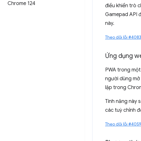
Chrome 124
điều khiển trò 
Gamepad API để 
này.
Theo dõi lỗi #408
Ứng dụng w
PWA trong một 
người dùng mở 
lập trong Chro
Tính năng này s
các tuỳ chỉnh đố
Theo dõi lỗi #405