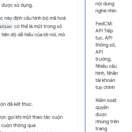
nội dung
g được sử dụng.
nghe nhìn
ác này định cấu hình bộ mã hoá
FedCM:
ation
có thể là một trong số
API Tiếp
tiên độ dễ hiểu của lời nói, mô
tục, API
thông số,
API
trường,
Nhiều cấu
hình, Nhãn
tài khoản
tuỳ chỉnh
Kiểm soát
ộn đã kết thúc.
quyền
được
ợc gọi khi một thao tác cuộn
nhúng trên
n cuộn thông qua
trang