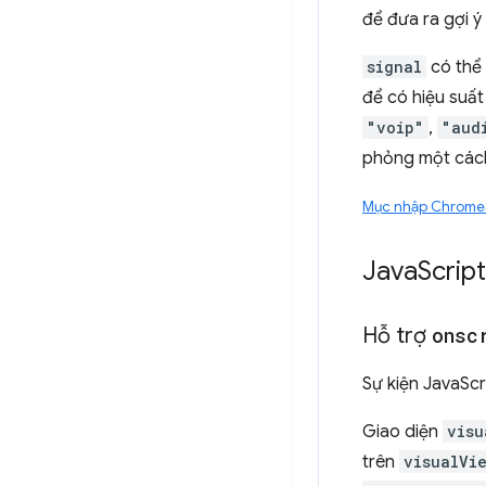
để đưa ra gợi ý
signal
có thể 
để có hiệu suất
"voip"
,
"aud
phỏng một cách 
Mục nhập Chrome
Java
Script
Hỗ trợ
onsc
Sự kiện JavaSc
Giao diện
visu
trên
visualVi