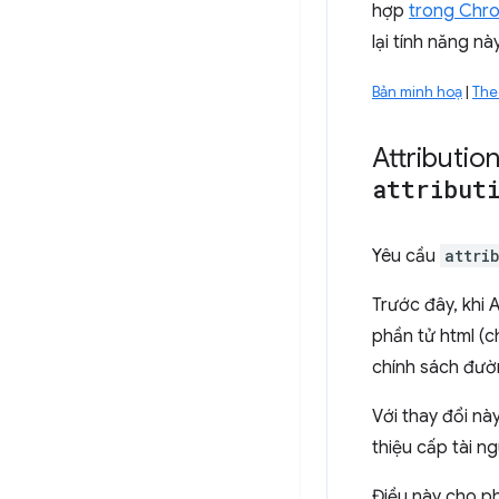
hợp
trong Chr
lại tính năng n
Bản minh hoạ
|
The
Attributio
attribut
Yêu cầu
attri
Trước đây, khi 
phần tử html (
chính sách đườn
Với thay đổi nà
thiệu cấp tài 
Điều này cho p