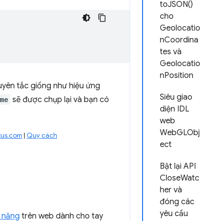
toJSON()
cho
Geolocatio
nCoordina
tes và
Geolocatio
nPosition
guyên tắc giống như hiệu ứng
Siêu giao
me
sẽ được chụp lại và bạn có
diện IDL
web
WebGLObj
tus.com
|
Quy cách
ect
Bật lại API
CloseWatc
her và
đóng các
yêu cầu
c năng
trên web dành cho tay