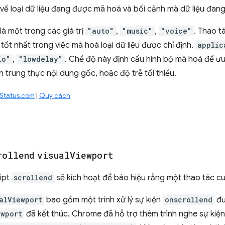
 về loại dữ liệu đang được mã hoá và bối cảnh mà dữ liệu đan
là một trong các giá trị
"auto"
,
"music"
,
"voice"
. Thao t
 tốt nhất trong việc mã hoá loại dữ liệu được chỉ định.
applic
io"
,
"lowdelay"
. Chế độ này định cấu hình bộ mã hoá để ưu 
trung thực nội dung gốc, hoặc độ trễ tối thiểu.
Status.com
|
Quy cách
rollend
visual
Viewport
ript
scrollend
sẽ kích hoạt để báo hiệu rằng một thao tác cu
alViewport
bao gồm một trình xử lý sự kiện
onscrollend
đư
ewport
đã kết thúc. Chrome đã hỗ trợ thêm trình nghe sự kiệ