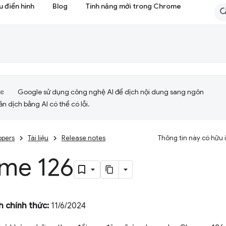
 điển hình
Blog
Tính năng mới trong Chrome
Google sử dụng công nghệ AI để dịch nội dung sang ngôn
ản dịch bằng AI có thể có lỗi.
opers
Tài liệu
Release notes
Thông tin này có hữu
me 126
 chính thức:
11/6/2024