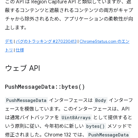
この API は Region Capture API と類似していますが、遮
蔽するコンテンツと遮蔽されるコンテンツの両方がキャプ
チャから除外されるため、アプリケーションの柔軟性が向
上します。
デモ
|
バグのトラッキング #270230413
|
ChromeStatus.com のエン
トリ
|
仕様
ウェブ API
Push
Message
Data
::
bytes(
)
PushMessageData
インターフェースは
Body
インターフ
ェースを模倣しています。このインターフェースは、API
は通常バイトバッファを
Uint8Arrays
として提供すると
いう原則に従い、今年初めに新しい
bytes()
メソッドで
修正されました。Chrome 132 では、
PushMessageData