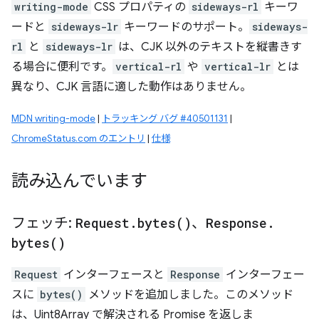
writing-mode
CSS プロパティの
sideways-rl
キーワ
ードと
sideways-lr
キーワードのサポート。
sideways-
rl
と
sideways-lr
は、CJK 以外のテキストを縦書きす
る場合に便利です。
vertical-rl
や
vertical-lr
とは
異なり、CJK 言語に適した動作はありません。
MDN writing-mode
|
トラッキング バグ #40501131
|
ChromeStatus.com のエントリ
|
仕様
読み込んでいます
フェッチ:
Request
.
bytes(
)
、
Response
.
bytes(
)
Request
インターフェースと
Response
インターフェー
スに
bytes()
メソッドを追加しました。このメソッド
は、Uint8Array で解決される Promise を返しま