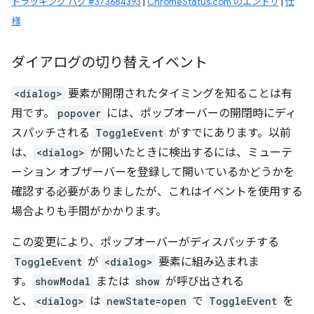
トラッキング バグ #373684393
|
ChromeStatus.com のエントリ
|
仕
様
ダイアログの切り替えイベント
<dialog>
要素が開閉されたタイミングを知ることは有
用です。
popover
には、ポップオーバーの開閉時にディ
スパッチされる
ToggleEvent
がすでにあります。以前
は、
<dialog>
が開いたときに検出するには、ミューテ
ーション オブザーバーを登録して開いているかどうかを
確認する必要がありましたが、これはイベントを使用する
場合よりも手間がかかります。
この変更により、ポップオーバーがディスパッチする
ToggleEvent
が
<dialog>
要素に組み込まれま
す。
showModal
または
show
が呼び出される
と、
<dialog>
は
newState=open
で
ToggleEvent
を