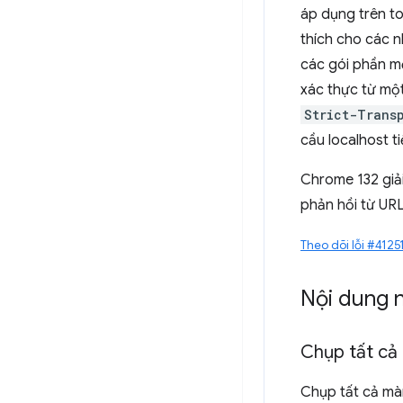
áp dụng trên to
thích cho các 
các gói phần mề
xác thực từ mộ
Strict-Trans
cầu localhost t
Chrome 132 giả
phản hồi từ UR
Theo dõi lỗi #4125
Nội dung 
Chụp tất cả
Chụp tất cả màn