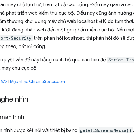
àn máy chủ lưu trữ, trên tất cả các cổng. Điều này gây ra cá
nhà phát triển web kiểm thử cục bộ. Điều này cũng ảnh hưởng
m thường khởi động máy chủ web localhost vì lý do tạm thời.
t lượt đăng nhập web đến một gói phần mềm cục bộ. Nếu một
port-Security
trên phản hồi localhost, thì phản hồi đó sẽ đ
iếp theo, bất kể cổng.
i quyết vấn đề này bằng cách bỏ qua các tiêu đề
Strict-Tra
L máy chủ cục bộ.
1622
|
Mục nhập ChromeStatus.com
nghe nhìn
 màn hình
 hình được kết nối với thiết bị bằng
getAllScreensMedia()
.