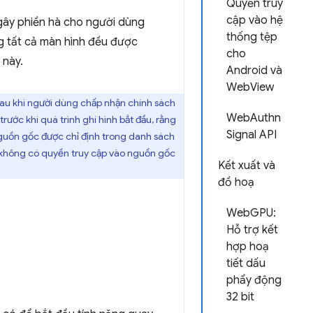
Quyền truy
cập vào hệ
 gây phiền hà cho người dùng
thống tệp
g tất cả màn hình đều được
cho
 này.
Android và
WebView
 sau khi người dùng chấp nhận chính sách
WebAuthn
rước khi quá trình ghi hình bắt đầu, rằng
Signal API
 nguồn gốc được chỉ định trong danh sách
 không có quyền truy cập vào nguồn gốc
Kết xuất và
đồ hoạ
WebGPU:
Hỗ trợ kết
hợp hoạ
tiết dấu
phẩy động
32 bit