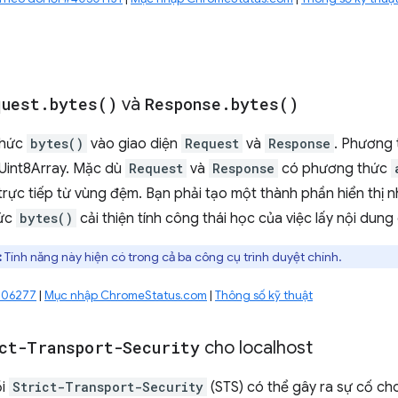
quest
.
bytes(
)
và
Response
.
bytes(
)
thức
bytes()
vào giao diện
Request
và
Response
. Phương 
 Uint8Array. Mặc dù
Request
và
Response
có phương thức
rực tiếp từ vùng đệm. Bạn phải tạo một thành phần hiển thị 
hức
bytes()
cải thiện tính công thái học của việc lấy nội dung
:
Tính năng này hiện có trong cả ba công cụ trình duyệt chính.
0206277
|
Mục nhập ChromeStatus.com
|
Thông số kỹ thuật
ct-Transport-Security
cho localhost
ồi
Strict-Transport-Security
(STS) có thể gây ra sự cố ch