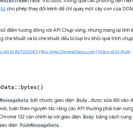
MediaStreamTrack
thu được thông qua các phương tiện hiện
 tử
cho phép thay đổi kênh để chỉ quay một cây con của DOM
 số điểm tương đồng với API Chụp vùng, nhưng mang lại tính 
g che khuất và bị che khuất đều bị loại trừ khỏi quá trình chụp
o dõi lỗi #270230413
|
Mục nhập ChromeStatus.com
|
Thông số kỹ thuật
e
Data
::
bytes(
)
MessageData
bắt chước giao diện
Body
, được sửa đổi vào
ới, tuân theo nguyên tắc rằng các API thường phải bán vùn
 Chrome 132 căn chỉnh lại với giao diện
Body
bằng cách cung 
giao diện
PushMessageData
.