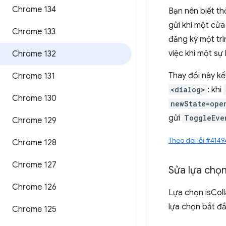
Chrome 134
Bạn nên biết th
gửi khi một cửa
Chrome 133
đăng ký một trì
việc khi một sự
Chrome 132
Thay đổi này k
Chrome 131
<dialog>
: khi
Chrome 130
newState=ope
gửi
ToggleEve
Chrome 129
Theo dõi lỗi #414
Chrome 128
Chrome 127
Sửa lựa chọ
Chrome 126
Lựa chọn isColl
lựa chọn bắt đ
Chrome 125