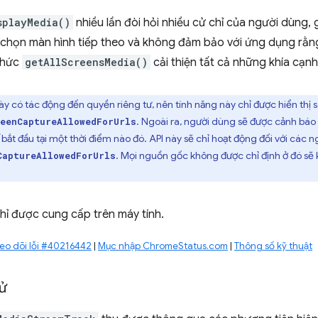
splayMedia()
nhiều lần đòi hỏi nhiều cử chỉ của người dùng,
i chọn màn hình tiếp theo và không đảm bảo với ứng dụng rằn
thức
getAllScreensMedia()
cải thiện tất cả những khía cạnh
ày có tác động đến quyền riêng tư, nên tính năng này chỉ được hiển thị
. Ngoài ra, người dùng sẽ được cảnh báo t
reenCaptureAllowedForUrls
bắt đầu tại một thời điểm nào đó. API này sẽ chỉ hoạt động đối với các
. Mọi nguồn gốc không được chỉ định ở đó sẽ
CaptureAllowedForUrls
hỉ được cung cấp trên máy tính.
eo dõi lỗi #40216442
|
Mục nhập ChromeStatus.com
|
Thông số kỹ thuật
ử