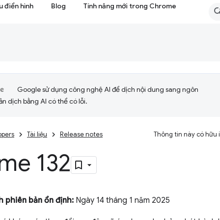
 điển hình
Blog
Tính năng mới trong Chrome
Google sử dụng công nghệ AI để dịch nội dung sang ngôn
ản dịch bằng AI có thể có lỗi.
opers
Tài liệu
Release notes
Thông tin này có hữu
me 132
 phiên bản ổn định:
Ngày 14 tháng 1 năm 2025