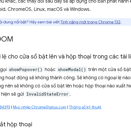
chú khác, các thay đổi sau đây sẽ áp dụng cho bản phát hành
oid, ChromeOS, Linux, macOS và Windows.
i dung nổi bật? Hãy xem bài viết
Tính năng mới trong Chrome 132
.
 DOM
 lệ cho cửa sổ bật lên và hộp thoại trong các tài 
 gọi
showPopover()
hoặc
showModal()
trên một cửa sổ bật
ông hoạt động sẽ không thành công. Sẽ không có ngoại lệ nào đ
g nên sẽ không có cửa sổ bật lên hoặc hộp thoại nào xuất hi
 hiện sẽ gửi
InvalidStateError
.
684393
|
Mục nhập ChromeStatus.com
|
Thông số kỹ thuật
tắt hộp thoại