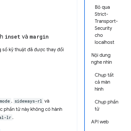
Bỏ qua
Strict-
Transport-
Security
cho
nh
inset
và
margin
localhost
 số kỹ thuật đã được thay đổi
Nội dung
nghe nhìn
Chụp tất
cả màn
hình
mode
.
sideways-rl
và
Chụp phần
tử
Các phần tử này không có hành
al-lr
.
API web
t