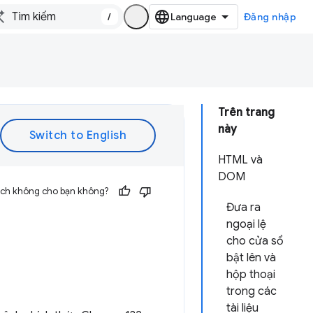
/
Đăng nhập
Trên trang
này
HTML và
DOM
 ích không cho bạn không?
Đưa ra
ngoại lệ
cho cửa sổ
bật lên và
hộp thoại
trong các
tài liệu