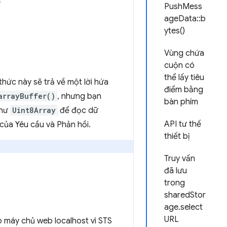
PushMess
ageData::b
ytes()
Vùng chứa
cuộn có
thể lấy tiêu
thức này sẽ trả về một lời hứa
điểm bằng
arrayBuffer()
, nhưng bạn
bàn phím
như
Uint8Array
để đọc dữ
API tư thế
 của Yêu cầu và Phản hồi.
thiết bị
Truy vấn
đã lưu
trong
sharedStor
age.select
URL
o máy chủ web localhost vì STS