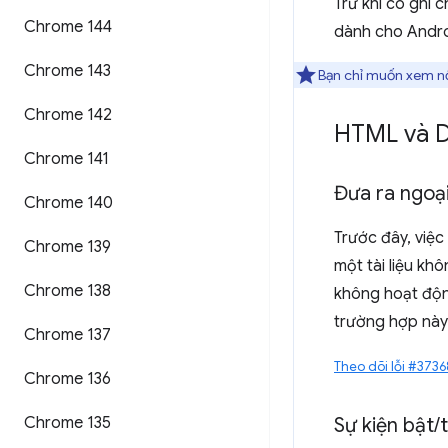
Trừ khi có ghi 
Chrome 144
dành cho Andr
Chrome 143
Bạn chỉ muốn xem nộ
Chrome 142
HTML và
Chrome 141
Đưa ra ngoại
Chrome 140
Trước đây, việc
Chrome 139
một tài liệu kh
Chrome 138
không hoạt độn
trường hợp này
Chrome 137
Theo dõi lỗi #373
Chrome 136
Chrome 135
Sự kiện bật
/