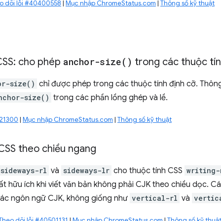
o dõi lỗi #40400558
|
Mục nhập ChromeStatus.com
|
Thông số kỹ thuật
 CSS: cho phép
anchor-size(
)
trong các thuộc tí
or-size()
chỉ được phép trong các thuộc tính định cỡ. Thông
nchor-size()
trong các phần lồng ghép và lề.
521300
|
Mục nhập ChromeStatus.com
|
Thông số kỹ thuật
 CSS theo chiều ngang
sideways-rl
và
sideways-lr
cho thuộc tính CSS
writing-
ất hữu ích khi viết văn bản không phải CJK theo chiều dọc. 
 các ngôn ngữ CJK, không giống như
vertical-rl
và
vertic
Theo dõi lỗi #40501131
|
Mục nhập ChromeStatus.com
|
Thông số kỹ thuậ