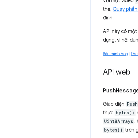
Với một video
thẻ,
Quay phần
định.
API này có một
dụng, vì nội dun
Bản minh hoạ
|
The
API web
Push
Messag
Giao diện
Push
thức
bytes()
m
Uint8Arrays
.
bytes()
trên 