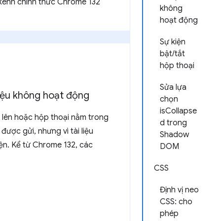
 kênh chính thức Chrome 132
không
hoạt động
Sự kiện
bật/tắt
hộp thoại
Sửa lựa
liệu không hoạt động
chọn
isCollapse
 lên hoặc hộp thoại nằm trong
d trong
ược gửi, nhưng vì tài liệu
Shadow
ện. Kể từ Chrome 132, các
DOM
CSS
Định vị neo
CSS: cho
phép