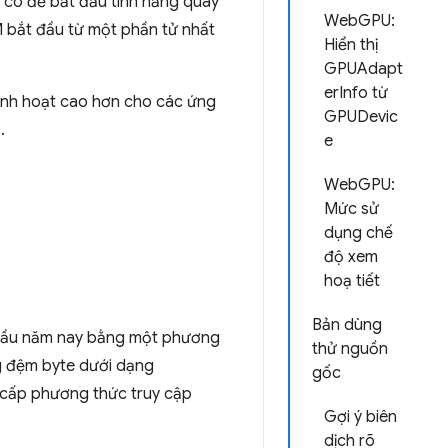
 có để bắt đầu tính năng quay
WebGPU:
 bắt đầu từ một phần tử nhất
Hiển thị
GPUAdapt
erInfo từ
linh hoạt cao hơn cho các ứng
GPUDevic
.
e
WebGPU:
Mức sử
dụng chế
độ xem
hoạ tiết
Bản dùng
 đầu năm nay bằng một phương
thử nguồn
g đệm byte dưới dạng
gốc
cấp phương thức truy cập
Gợi ý biên
dịch rõ