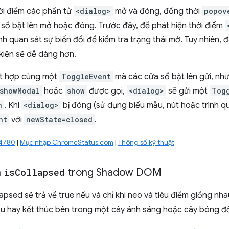
ời điểm các phần tử
<dialog>
mở và đóng, đồng thời
popov
 sổ bật lên mở hoặc đóng. Trước đây, để phát hiện thời điểm
nh quan sát sự biến đổi để kiểm tra trạng thái mở. Tuy nhiên, 
 kiện sẽ dễ dàng hơn.
ết hợp cùng một
ToggleEvent
mà các cửa sổ bật lên gửi, như
showModal
hoặc
show
được gọi,
<dialog>
sẽ gửi một
Tog
n
. Khi
<dialog>
bị đóng (sử dụng biểu mẫu, nút hoặc trình q
nt
với
newState=closed
.
94780
|
Mục nhập ChromeStatus.com
|
Thông số kỹ thuật
n
is
Collapsed
trong Shadow DOM
apsed sẽ trả về true nếu và chỉ khi neo và tiêu điểm giống nh
ầu hay kết thúc bên trong một cây ánh sáng hoặc cây bóng đ