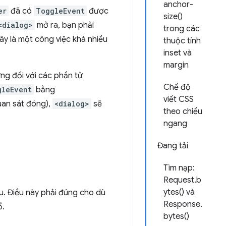
anchor-
er
đã có
ToggleEvent
được
size()
<dialog>
mở ra, bạn phải
trong các
đây là một công việc khá nhiều
thuộc tính
inset và
margin
ng đối với các phần tử
Chế độ
gleEvent
bằng
viết CSS
uan sát đóng),
<dialog>
sẽ
theo chiều
ngang
Đang tải
Tìm nạp:
Request.b
ytes() và
au. Điều này phải đúng cho dù
Response.
ổ.
bytes()