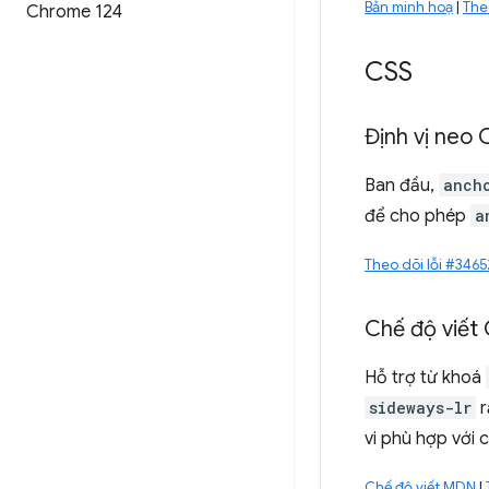
Bản minh hoạ
|
The
Chrome 124
CSS
Định vị neo
Ban đầu,
anch
để cho phép
a
Theo dõi lỗi #346
Chế độ viết
Hỗ trợ từ khoá
sideways-lr
r
vi phù hợp với
Chế độ viết MDN
|