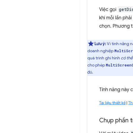
Việc gọi
getDi
khi mỗi lần phả
chọn. Phương 
Lưu ý:
Vì tính năng n
doanh nghiệp
MultiSc
quá trình ghi hình
có thể
cho phép
MultiScreen
đó.
Tính năng này c
Tài liệu thiết kế
|
Th
Chụp phần t