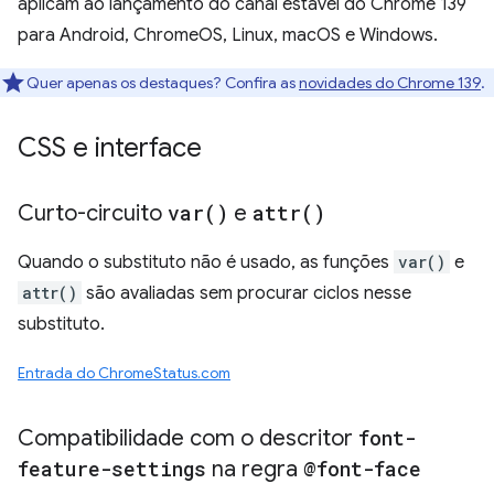
aplicam ao lançamento do canal estável do Chrome 139
para Android, ChromeOS, Linux, macOS e Windows.
Quer apenas os destaques? Confira as
novidades do Chrome 139
.
CSS e interface
Curto-circuito
var(
)
e
attr(
)
Quando o substituto não é usado, as funções
var()
e
attr()
são avaliadas sem procurar ciclos nesse
substituto.
Entrada do ChromeStatus.com
Compatibilidade com o descritor
font-
feature-settings
na regra
@font-face