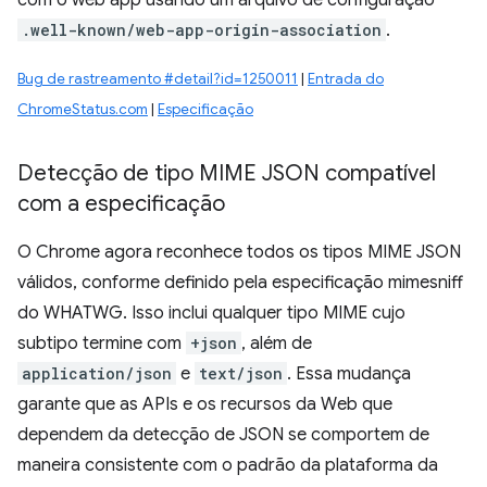
com o web app usando um arquivo de configuração
.well-known/web-app-origin-association
.
Bug de rastreamento #detail?id=1250011
|
Entrada do
ChromeStatus.com
|
Especificação
Detecção de tipo MIME JSON compatível
com a especificação
O Chrome agora reconhece todos os tipos MIME JSON
válidos, conforme definido pela especificação mimesniff
do WHATWG. Isso inclui qualquer tipo MIME cujo
subtipo termine com
+json
, além de
application/json
e
text/json
. Essa mudança
garante que as APIs e os recursos da Web que
dependem da detecção de JSON se comportem de
maneira consistente com o padrão da plataforma da