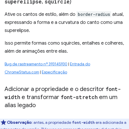
superellipse
,
squircle
)
Ative os cantos de estilo, além do
border-radius
atual,
expressando a forma e a curvatura do canto como uma
superelipse.
Isso permite formas como squircles, entalhes e colheres,
além de animações entre elas.
Bug de rastreamento nº 393145930
|
Entrada do
ChromeStatus.com
|
Especificação
Adicionar a propriedade e o descritor
font-
width
e transformar
font-stretch
em um
alias legado
Observação
:
antes, a propriedade
era adicionada a
font-width