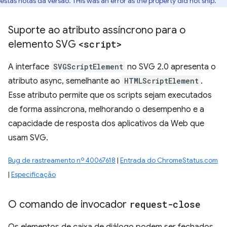
estas notas da versão. THis was an error as the property did not ship.
Suporte ao atributo assíncrono para o
elemento SVG
<script>
A interface
SVGScriptElement
no SVG 2.0 apresenta o
atributo async, semelhante ao
HTMLScriptElement
.
Esse atributo permite que os scripts sejam executados
de forma assíncrona, melhorando o desempenho e a
capacidade de resposta dos aplicativos da Web que
usam SVG.
Bug de rastreamento nº 40067618
|
Entrada do ChromeStatus.com
|
Especificação
O comando de invocador
request-close