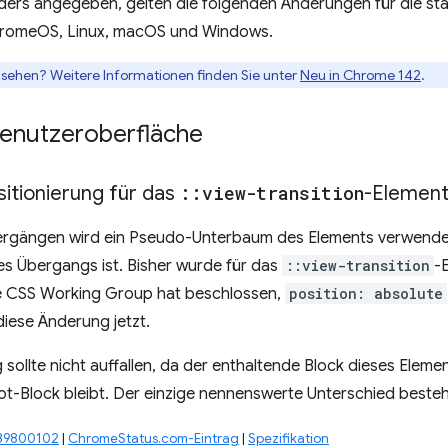
nders angegeben, gelten die folgenden Änderungen für die st
hromeOS, Linux, macOS und Windows.
ansehen? Weitere Informationen finden Sie unter
Neu in Chrome 142
.
enutzeroberfläche
itionierung für das
::
view-transition
-Elemen
ergängen wird ein Pseudo-Unterbaum des Elements verwende
es Übergangs ist. Bisher wurde für das
::view-transition
-
 CSS Working Group hat beschlossen,
position: absolute
diese Änderung jetzt.
sollte nicht auffallen, da der enthaltende Block dieses Elemen
ot-Block bleibt. Der einzige nennenswerte Unterschied beste
439800102
|
ChromeStatus.com-Eintrag
|
Spezifikation