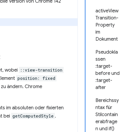
abile Version von Chrome 142
activeView
Transition-
Property
im
Dokument
Pseudokla
t
ssen
:target-
t, wobei
::view-transition
before und
Element
position: fixed
:target-
zu ändern. Chrome
after
Bereichssy
ntax für
ts im absoluten oder fixierten
Stilcontain
ht bei
getComputedStyle
.
erabfrage
n und if()