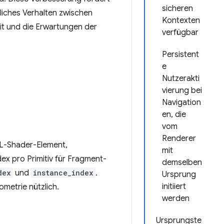
sicheren
tliches Verhalten zwischen
Kontexten
t und die Erwartungen der
verfügbar
Persistent
e
Nutzerakti
vierung bei
Navigation
en, die
vom
Renderer
SL-Shader-Element,
mit
ex pro Primitiv für Fragment-
demselben
dex
und
instance_index
.
Ursprung
initiiert
ometrie nützlich.
werden
Ursprungste