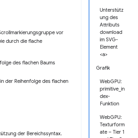
Unterstütz
ung des
Attributs
download
 Scrollmarkierungsgruppe vor
im SVG-
wie durch die flache
Element
<a>
enfolge des flachen Baums
Grafik
 in der Reihenfolge des flachen
WebGPU:
primitive_in
dex-
Funktion
WebGPU:
Texturform
ate – Tier 1
tützung der Bereichssyntax.