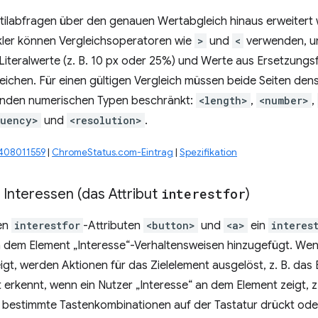
tilabfragen über den genauen Wertabgleich hinaus erweitert 
ckler können Vergleichsoperatoren wie
>
und
<
verwenden, um
Literalwerte (z. B. 10 px oder 25%) und Werte aus Ersetzung
eichen. Für einen gültigen Vergleich müssen beide Seiten den
lgenden numerischen Typen beschränkt:
<length>
,
<number>
,
quency>
und
<resolution>
.
#408011559
|
ChromeStatus.com-Eintrag
|
Spezifikation
 Interessen (das Attribut
interestfor
)
en
interestfor
-Attributen
<button>
und
<a>
ein
interes
 dem Element „Interesse“-Verhaltensweisen hinzugefügt. Wenn
gt, werden Aktionen für das Zielelement ausgelöst, z. B. das
erkennt, wenn ein Nutzer „Interesse“ an dem Element zeigt, z
 bestimmte Tastenkombinationen auf der Tastatur drückt ode