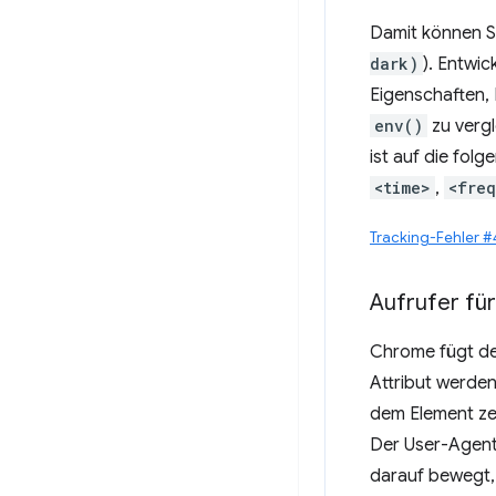
Damit können S
dark)
). Entwi
Eigenschaften, 
env()
zu vergl
ist auf die fo
<time>
,
<fre
Tracking-Fehler 
Aufrufer für
Chrome fügt d
Attribut werden
dem Element zei
Der User-Agent 
darauf bewegt,