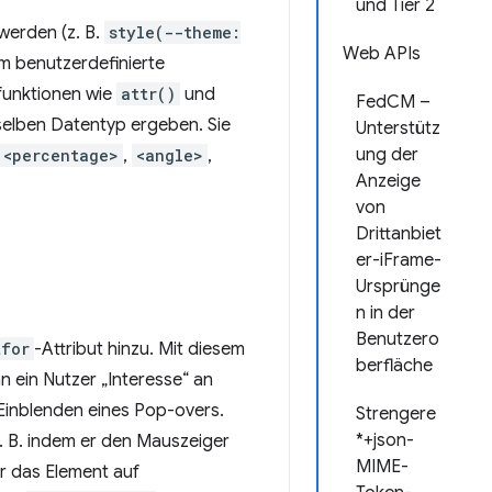
und Tier 2
werden (z. B.
style(--theme:
Web APIs
 benutzerdefinierte
sfunktionen wie
attr()
und
FedCM –
selben Datentyp ergeben. Sie
Unterstütz
ung der
<percentage>
,
<angle>
,
Anzeige
von
Drittanbiet
er-iFrame-
Ursprünge
n in der
Benutzero
tfor
-Attribut hinzu. Mit diesem
berfläche
 ein Nutzer „Interesse“ an
 Einblenden eines Pop-overs.
Strengere
*+json-
. B. indem er den Mauszeiger
MIME-
r das Element auf