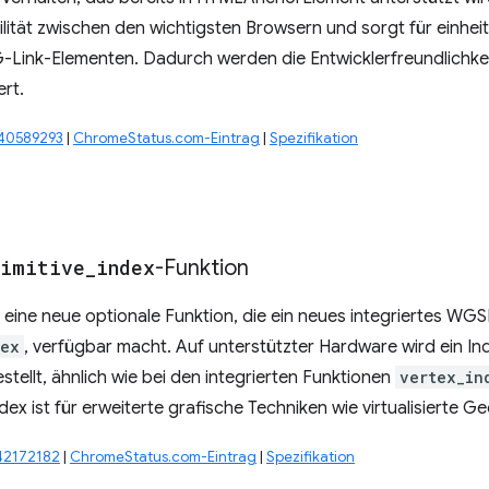
ilität zwischen den wichtigsten Browsern und sorgt für einhei
Link-Elementen. Dadurch werden die Entwicklerfreundlichkei
rt.
#40589293
|
ChromeStatus.com-Eintrag
|
Spezifikation
rimitive
_
index
-Funktion
eine neue optionale Funktion, die ein neues integriertes WG
dex
, verfügbar macht. Auf unterstützter Hardware wird ein Ind
stellt, ähnlich wie bei den integrierten Funktionen
vertex_in
dex ist für erweiterte grafische Techniken wie virtualisierte Ge
342172182
|
ChromeStatus.com-Eintrag
|
Spezifikation