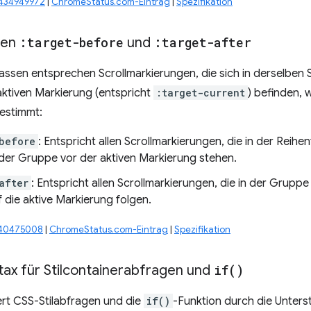
#434949972
|
ChromeStatus.com-Eintrag
|
Spezifikation
sen
:target-before
und
:target-after
assen entsprechen Scrollmarkierungen, die sich in derselben
aktiven Markierung (entspricht
:target-current
) befinden, 
estimmt:
before
: Entspricht allen Scrollmarkierungen, die in der Reih
 der Gruppe vor der aktiven Markierung stehen.
after
: Entspricht allen Scrollmarkierungen, die in der Gruppe
 die aktive Markierung folgen.
440475008
|
ChromeStatus.com-Eintrag
|
Spezifikation
tax für Stilcontainerabfragen und
if(
)
rt CSS-Stilabfragen und die
if()
-Funktion durch die Unters