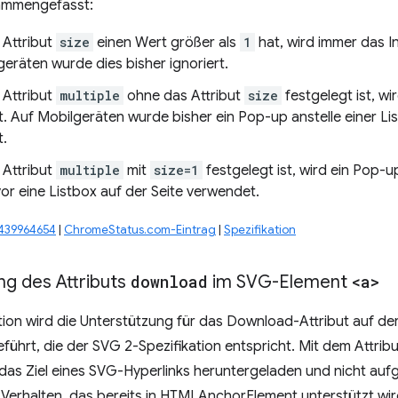
ammengefasst:
Attribut
size
einen Wert größer als
1
hat, wird immer das 
eräten wurde dies bisher ignoriert.
Attribut
multiple
ohne das Attribut
size
festgelegt ist, w
. Auf Mobilgeräten wurde bisher ein Pop-up anstelle einer Lis
.
Attribut
multiple
mit
size=1
festgelegt ist, wird ein Pop
or eine Listbox auf der Seite verwendet.
#439964654
|
ChromeStatus.com-Eintrag
|
Spezifikation
ng des Attributs
download
im SVG-Element
<a>
tion wird die Unterstützung für das Download-Attribut auf de
ührt, die der SVG 2-Spezifikation entspricht. Mit dem Attri
as Ziel eines SVG-Hyperlinks heruntergeladen und nicht aufg
Verhalten, das bereits in HTMLAnchorElement unterstützt wir