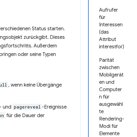
Aufrufer
für
Interessen
verschiedenen Status starten.
(das
angsobjekt zurückgibt. Dieses
Attribut
gsfortschritts. Außerdem
interestfor)
pringen oder seine Typen
Parität
zwischen
Mobilgerät
en und
ull
, wenn keine Übergänge
Computer
n für
ausgewähl
- und
pagereveal
-Ereignisse
te
on
für die Dauer der
Rendering-
Modi für
Elemente