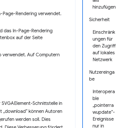
ails
hinzufügen
In-Page-Rendering verwendet.
Sicherheit
ird das In-Page-Rendering
Einschränk
tenbox auf der Seite
ungen für
den Zugriff
auf lokales
-up verwendet. Auf Computern
Netzwerk
Nutzereinga
be
Interopera
ble
r SVGAElement-Schnittstelle in
„pointerra
but „download“ können Autoren
wupdate“-
Ereignisse
erufen werden soll. Dies
nur in
d. Diese Verbesserung fördert