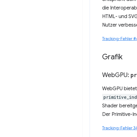
die Interoperab
HTML- und SVG-
Nutzer verbesse
Tracking-Fehler 
Grafik
Web
GPU:
p
WebGPU bietet 
primitive_in
Shader bereitge
Der Primitive-In
Tracking-Fehler 