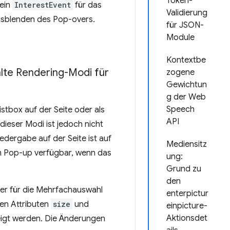
Token-
 ein
InterestEvent
für das
Validierung
Ausblenden des Pop-overs.
für JSON-
Module
Kontextbe
lte Rendering-Modi für
zogene
Gewichtun
g der Web
Speech
istbox auf der Seite oder als
API
ieser Modi ist jedoch nicht
edergabe auf der Seite ist auf
Mediensitz
em Pop-up verfügbar, wenn das
ung:
Grund zu
den
ter für die Mehrfachauswahl
enterpictur
en Attributen
size
und
einpicture-
Aktionsdet
igt werden. Die Änderungen