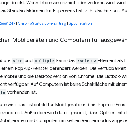
nge drückt. Wenn Interesse gezeigt oder verloren wird, wird
 das Standardaktionen für Pop-overs hat, z. B. das Ein- und 
326681249
|
ChromeStatus.com-Eintrag
|
Spezifikation
schen Mobilgeräten und Computern für ausgewäh
ribute
size
und
multiple
kann das
<select>
-Element als L
t einem Pop-up-Fenster gerendert werden. Die Verfügbarkeit d
 die mobile und die Desktopversion von Chrome. Die Listbox-Wi
cht verfügbar. Auf Computern ist keine Schaltfläche mit ein
ple
vorhanden ist.
ate wird das Listenfeld für Mobilgeräte und ein Pop-up-Fens
inzugefügt. Außerdem wird dafür gesorgt, dass Opt-ins mit d
Mobilgeräten und Computern im selben Rendermodus angeze