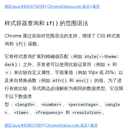
跟踪 bug #440475008
|
ChromeStatus.com 条目
|
规范
样式容器查询和
if(
)
的范围语法
Chrome 通过添加对范围语法的支持，增强了 CSS 样式查
询和
if()
函数。
它将样式查询扩展到精确值匹配（例如
style(--theme:
dark)
）之外。开发者可以使用比较运算符（例如
>
和
<
）来比较自定义属性、字面量值（例如 10px 或 25%）以
及来自替换函数（例如
attr()
和
env()
）的值。为了进
行有效比较，等式两边必须解析为相同的数据类型。它仅限
于以下数值类
型：
<length>
、
<number>
、
<percentage>
、
<angle
>
、
<time>
、
<frequency>
和
<resolution>
。
跟踪 bug #408011559
|
ChromeStatus.com 条目
|
规范