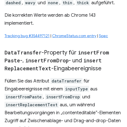
dashed
,
wavy
und
none
,
thin
,
thick
aufgeführt.
Die korrekten Werte werden ab Chrome 143
implementiert.
Tracking bug #354497121
|
ChromeStatus.com entry
|
Spec
Data
Transfer
-Property für
insert
From
Paste
-
,
insert
From
Drop
- und
insert
Replacement
Text
-Eingabeereignisse
Füllen Sie das Attribut
dataTransfer
für
Eingabeereignisse mit einem
inputType
aus
insertFromPaste
,
insertFromDrop
und
insertReplacementText
aus, um während
Bearbeitungsvorgängen in „contenteditable“-Elementen
Zugriff auf Zwischenablage- und Drag-and-drop-Daten