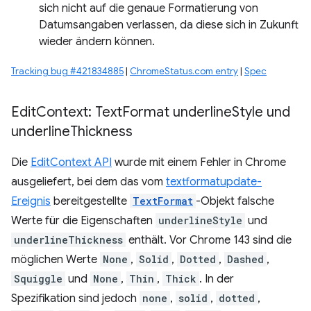
sich nicht auf die genaue Formatierung von
Datumsangaben verlassen, da diese sich in Zukunft
wieder ändern können.
Tracking bug #421834885
|
ChromeStatus.com entry
|
Spec
Edit
Context: Text
Format underline
Style und
underline
Thickness
Die
EditContext API
wurde mit einem Fehler in Chrome
ausgeliefert, bei dem das vom
textformatupdate-
Ereignis
bereitgestellte
TextFormat
-Objekt falsche
Werte für die Eigenschaften
underlineStyle
und
underlineThickness
enthält. Vor Chrome 143 sind die
möglichen Werte
None
,
Solid
,
Dotted
,
Dashed
,
Squiggle
und
None
,
Thin
,
Thick
. In der
Spezifikation sind jedoch
none
,
solid
,
dotted
,