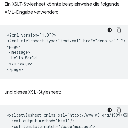
Ein XSLT-Stylesheet könnte beispielsweise die folgende
XML-Eingabe verwenden:
<?xml
version="1.0"?>

<?xml-stylesheet
type="text/xsl"
href="demo.xsl"
?>

Hello
</message>

und dieses XSL-Stylesheet:
<xsl:stylesheet
<xsl:output
<xsl:template