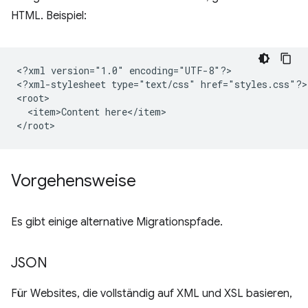
HTML. Beispiel:
<?xml
version="1.0"
encoding="UTF-8"?>

<?xml-stylesheet
type="text/css"
href="styles.css"?>

<item>Content
here</item>

Vorgehensweise
Es gibt einige alternative Migrationspfade.
JSON
Für Websites, die vollständig auf XML und XSL basieren,