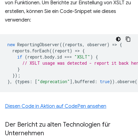
von Funktionen. Um Berichte zur Einstellung von XSLT zu
erstellen, können Sie ein Code-Snippet wie dieses
verwenden:
new
ReportingObserver
((
reports
,
observer
)
=
>
{
reports
.
forEach
((
report
)
=
>
{
if
(
report
.
body
.
id
===
"XSLT"
)
{
// XSLT usage was detected - report it back he
}
});
},
{
types
:
[
"deprecation"
],
buffered
:
true
}).
observe
(
Diesen Code in Aktion auf CodePen ansehen
Der Bericht zu alten Technologien für
Unternehmen