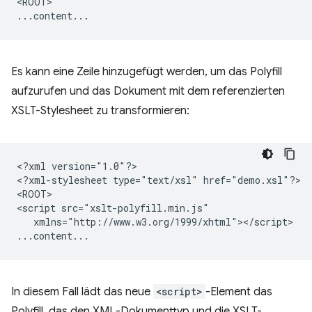
<ROOT>

Es kann eine Zeile hinzugefügt werden, um das Polyfill
aufzurufen und das Dokument mit dem referenzierten
XSLT-Stylesheet zu transformieren:
<?xml
version="1.0"?>

<?xml-stylesheet
type="text/xsl"
href="demo.xsl"?>

<ROOT>

<script
xmlns="http://www.w3.org/1999/xhtml"></script>

In diesem Fall lädt das neue
<script>
-Element das
Polyfill, das den XML-Dokumenttyp und die XSLT-