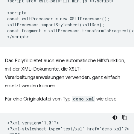
<script src="xslt-polyfill.min.js"></script>

<script>

const xsltProcessor = new XSLTProcessor();

xsltProcessor.importStylesheet(xsltDoc);

const fragment = xsltProcessor.transformToFragment(x
Das Polyfill bietet auch eine automatische Hilfsfunktion,
mit der XML-Dokumente, die XSLT-
Verarbeitungsanweisungen verwenden, ganz einfach
ersetzt werden können:
Für eine Originaldatei vom Typ
demo.xml
wie diese:
<?xml
version="1.0"?>

<?xml-stylesheet
type="text/xsl"
href="demo.xsl"?>
