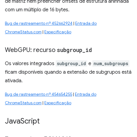
de matriz nem preencher offsets de estrutura aninhada
com um múltiplo de 16 bytes.
Bug de rastreamento nº 452662924
|
Entrada do
ChromeStatus.com
|
Especificação
Web
GPU: recurso
subgroup
_
id
Os valores integrados
subgroup_id
e
num_subgroups
ficam disponíveis quando a extensão de subgrupos está
ativada.
Bug de rastreamento nº 454654255
|
Entrada do
ChromeStatus.com
|
Especificação
Java
Script