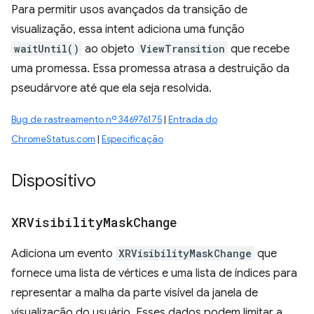
Para permitir usos avançados da transição de
visualização, essa intent adiciona uma função
waitUntil()
ao objeto
ViewTransition
que recebe
uma promessa. Essa promessa atrasa a destruição da
pseudárvore até que ela seja resolvida.
Bug de rastreamento nº 346976175
|
Entrada do
ChromeStatus.com
|
Especificação
Dispositivo
XRVisibility
Mask
Change
Adiciona um evento
XRVisibilityMaskChange
que
fornece uma lista de vértices e uma lista de índices para
representar a malha da parte visível da janela de
visualização do usuário. Esses dados podem limitar a