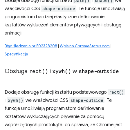
Dodaje obsługę funkcji kształtu
path()
i
shape()
we
właściwości CSS
shape-outside
. Te funkcje umożliwiają
programistom bardziej elastyczne definiowanie
kształtów wykluczeń elementów pływających i obsługę
animacji.
Błąd śledzenia nr 502328208
|
Wpis na ChromeStatus.com
|
Specyfikacja
Obsługa
rect(
)
i
xywh(
)
w
shape-outside
Dodaje obsługę funkcji kształtu podstawowego
rect()
i
xywh()
we właściwości CSS
shape-outside
. Te
funkcje umożliwiają programistom definiowanie
kształtów wykluczających pływanie za pomocą
współrzędnych prostokąta, co sprawia, że Chrome jest