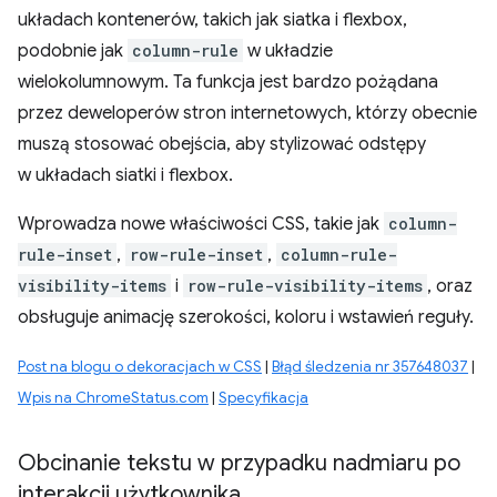
układach kontenerów, takich jak siatka i flexbox,
podobnie jak
column-rule
w układzie
wielokolumnowym. Ta funkcja jest bardzo pożądana
przez deweloperów stron internetowych, którzy obecnie
muszą stosować obejścia, aby stylizować odstępy
w układach siatki i flexbox.
Wprowadza nowe właściwości CSS, takie jak
column-
rule-inset
,
row-rule-inset
,
column-rule-
visibility-items
i
row-rule-visibility-items
, oraz
obsługuje animację szerokości, koloru i wstawień reguły.
Post na blogu o dekoracjach w CSS
|
Błąd śledzenia nr 357648037
|
Wpis na ChromeStatus.com
|
Specyfikacja
Obcinanie tekstu w przypadku nadmiaru po
interakcji użytkownika