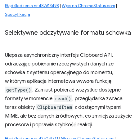
Błąd śledzenia nr 487613498
|
Wpis na ChromeStatus.com
|
Specyfikacja
Selektywne odczytywanie formatu schowka
Ulepsza asynchroniczny interfejs Clipboard API,
odraczając pobieranie rzeczywistych danych ze
schowka z systemu operacyjnego do momentu,
w którym aplikacja internetowa wywoła funkcję
getType()
. Zamiast pobierać wszystkie dostępne
formaty w momencie
read()
, przeglądarka zwraca
teraz obiekty
ClipboardItem
z dostępnymi typami
MIME, ale bez danych źródłowych, co zmniejsza zużycie
procesora i poprawia szybkość reakcji.
Błąd śledzenia nr 435051711
|
Wpis na ChromeStatus.com
|