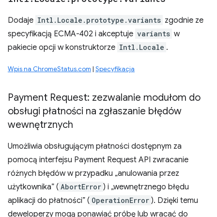
Dodaje
Intl.Locale.prototype.variants
zgodnie ze
specyfikacją ECMA-402 i akceptuje
variants
w
pakiecie opcji w konstruktorze
Intl.Locale
.
Wpis na ChromeStatus.com
|
Specyfikacja
Payment Request: zezwalanie modułom do
obsługi płatności na zgłaszanie błędów
wewnętrznych
Umożliwia obsługującym płatności dostępnym za
pomocą interfejsu Payment Request API zwracanie
różnych błędów w przypadku „anulowania przez
użytkownika” (
AbortError
) i „wewnętrznego błędu
aplikacji do płatności” (
OperationError
). Dzięki temu
deweloperzy mogą ponawiać próbę lub wracać do