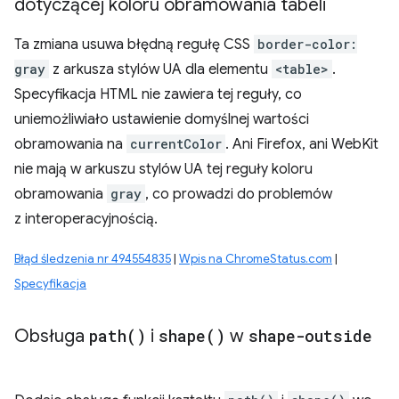
dotyczącej koloru obramowania tabeli
Ta zmiana usuwa błędną regułę CSS
border-color:
gray
z arkusza stylów UA dla elementu
<table>
.
Specyfikacja HTML nie zawiera tej reguły, co
uniemożliwiało ustawienie domyślnej wartości
obramowania na
currentColor
. Ani Firefox, ani WebKit
nie mają w arkuszu stylów UA tej reguły koloru
obramowania
gray
, co prowadzi do problemów
z interoperacyjnością.
Błąd śledzenia nr 494554835
|
Wpis na ChromeStatus.com
|
Specyfikacja
Obsługa
path(
)
i
shape(
)
w
shape-outside