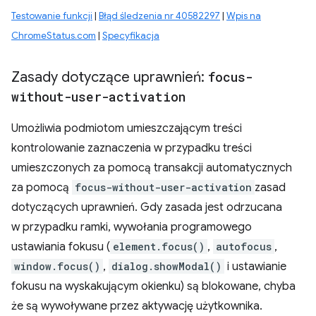
Testowanie funkcji
|
Błąd śledzenia nr 40582297
|
Wpis na
ChromeStatus.com
|
Specyfikacja
Zasady dotyczące uprawnień:
focus-
without-user-activation
Umożliwia podmiotom umieszczającym treści
kontrolowanie zaznaczenia w przypadku treści
umieszczonych za pomocą transakcji automatycznych
za pomocą
focus-without-user-activation
zasad
dotyczących uprawnień. Gdy zasada jest odrzucana
w przypadku ramki, wywołania programowego
ustawiania fokusu (
element.focus()
,
autofocus
,
window.focus()
,
dialog.showModal()
i ustawianie
fokusu na wyskakującym okienku) są blokowane, chyba
że są wywoływane przez aktywację użytkownika.