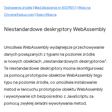
Testowanie źródła
|
Błąd śledzenia nr 40095111
|
Wpis na
ChromeStatus.com
|
Specyfikacja
Niestandardowe deskryptory Web
Assembly
Umożliwia WebAssembly wydajniejsze przechowywanie
danych powiązanych z typami na poziomie źródła
w nowych obiektach „niestandardowych deskryptorów”.
Te niestandardowe deskryptory można skonfigurować
za pomocą prototypów obiektów WebAssembly tego
typu na poziomie źródła, co umożliwia instalowanie
metod w łańcuchu prototypów obiektu WebAssembly
i wywoływanie ich bezpośrednio z JavaScriptu za
pomocą zwykłej składni wywoływania metod.