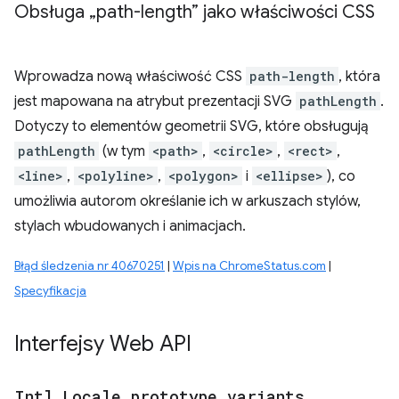
Obsługa „path-length” jako właściwości CSS
Wprowadza nową właściwość CSS
path-length
, która
jest mapowana na atrybut prezentacji SVG
pathLength
.
Dotyczy to elementów geometrii SVG, które obsługują
pathLength
(w tym
<path>
,
<circle>
,
<rect>
,
<line>
,
<polyline>
,
<polygon>
i
<ellipse>
), co
umożliwia autorom określanie ich w arkuszach stylów,
stylach wbudowanych i animacjach.
Błąd śledzenia nr 40670251
|
Wpis na ChromeStatus.com
|
Specyfikacja
Interfejsy Web API
Intl
.
Locale
.
prototype
.
variants