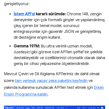
genişletiyoruz:
İstem API'si
kararlı sürümde:
Chrome 148, zengin
deneyimler için çok formatlı girişler ve yapılandırılmış
çıkış içeren bir temel model, sorunsuz
entegrasyonlar için güvenilir JSON ve genişletilmiş
dil desteğine erişim kullanır.
Gemma 197M:
Bu ultra verimli uzman modeli,
özetleyici
gibi göreve özel API'leri şeffaf bir şekilde
destekleyebilir ve özelliklerinizi otomatik olarak daha
geniş bir cihaz yelpazesine ölçeklendirebilir.
Mevcut Çeviri ve Dil Algılama API'lerimiz de dahil olmak
üzere
tam yerleşik yapay zeka paketini keşfedin
ve
yakında kullanıma sunulacak API'leri test etmek için
Erken
Erişim Programı'na katılın
.