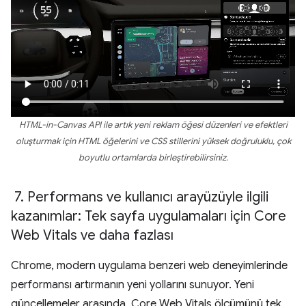
HTML-in-Canvas API ile artık yeni reklam öğesi düzenleri ve efektleri
oluşturmak için HTML öğelerini ve CSS stillerini yüksek doğruluklu, çok
boyutlu ortamlarda birleştirebilirsiniz.
7
.
Performans ve kullanıcı arayüzüyle ilgili
kazanımlar: Tek sayfa uygulamaları için Core
Web Vitals ve daha fazlası
Chrome, modern uygulama benzeri web deneyimlerinde
performansı artırmanın yeni yollarını sunuyor. Yeni
güncellemeler arasında, Core Web Vitals ölçümünü tek