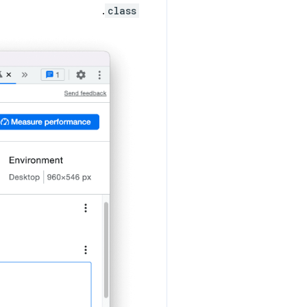
.
class