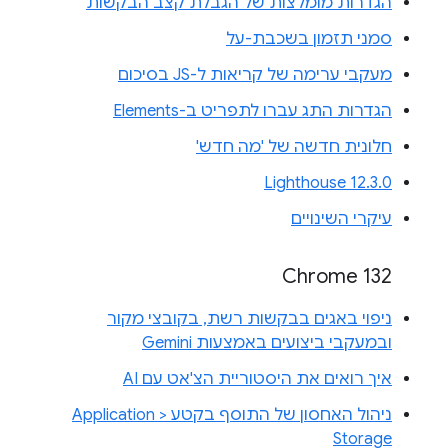
הגדרות מומלצות של הגבלת קצב הבקשות
סמני תזמון בשכבת-על
מעקבי ערימה של קריאות ל-JS בסיכום
הגדרות התג עברו לתפריט ב-Elements
חלונית חדשה של 'מה חדש'
Lighthouse 12.3.0
עיקרי השינויים
Chrome 132
ניפוי באגים בבקשות רשת, בקובצי מקור
ובמעקבי ביצועים באמצעות Gemini
איך רואים את היסטוריית הצ'אט עם AI
ניהול האחסון של התוסף בקטע Application >
Storage