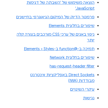
הוצאה משימוש של 'השבתה של דגימות
JavaScript'
פרמטר הדיוק של המיקום הגיאוגרפי בחיישנים
שיפורים בחלונית Elements
ניפוי באגים של ערכי CSS מורכבים בצורה קלה
יותר
תמיכה ב-@function ב-Elements > Styles
שיפורים בחלונית Network
has-request-header filter
Direct Sockets באפליקציות אינטרנט
מבודדות (IWA)
עיקרי השינויים
נגישות