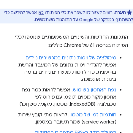
הערה:
רוצים לעזור לנו לשפר את כלי הפיתוח?
כאן
אפשר להירשם כדי
להשתתף במחקר של Google על התנהגות משתמשים.
התכונות החדשות והשינויים המשמעותיים שנוספו לכלי
הפיתוח בגרסה 61 של Chrome כוללים:
סימולציה של ויסות נתונים במכשירים ניידים
.
אפשר להגדיר ויסות נתונים של המעבד והרשת
בו-זמנית, כדי לדמות מכשירים ניידים ברמה
בינונית או נמוכה.
נפח האחסון בשימוש
. אפשר לראות כמה נפח
אחסון מקור מסוים תופס, עם פירוט לפי
טכנולוגיה (IndexedDB, מטמון, מקומי, סשן וכו').
חותמות זמן של מטמון
. לראות מתי קובץ שירות
(service worker) שמר תשובה במטמון.
הפעלת מדד ה-FPS מתפריט הפקודות