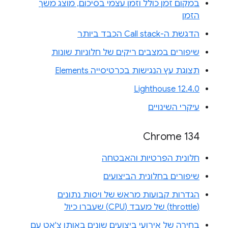
במקום זמן כולל וזמן עצמי בסיכום, מוצג משך
הזמן
הדגשת ה-Call stack הכבד ביותר
שיפורים במצבים ריקים של חלוניות שונות
תצוגת עץ הנגישות בכרטיסייה Elements
Lighthouse 12.4.0
עיקרי השינויים
Chrome 134
חלונית הפרטיות והאבטחה
שיפורים בחלונית הביצועים
הגדרות קבועות מראש של ויסות נתונים
(throttle) של מעבד (CPU) שעברו כיול
בחירה של אירועי ביצועים שונים באותו צ'אט עם