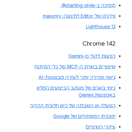
תמיכה ב-‎ @starting-style
ווידג'ט של Editor לתצוגה: masonry
Lighthouse 13
Chrome 142
הצעות לקוד מ-Gemini
שיפורים בשרת ה-MCP של כלי הפיתוח
גישה מהירה יותר לעזרה מבוססת-AI
ניפוי באגים של מעקב הביצועים המלא
באמצעות Gemini
הפעלה או השבתה של כיוון חלונית ההזזה
תוכנית המפתחים של Google
עיקרי השינויים