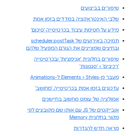
שיפורים בביצועים
שלבי האינטראקציה במדדים בזמן אמת
מידע על חסימת עיבוד בכרטיסייה 'סיכום'
תמיכה באירועים של scheduler.postTask
ובחיצים שמציינים את הגורם המפעיל שלהם
שיפורים בחלונית 'אנימציות' ובכרטיסייה
'רכיבים' > 'סגנונות'
מעבר מ-Elements > Styles ל-Animations
עדכונים בזמן אמת בכרטיסייה 'מחושב'
אמולציה של עומס מחשוב בחיישנים
אובייקטים של JS עם אותו שם מקובצים לפי
מקור בחלונית Memory
מראה חדש להגדרות