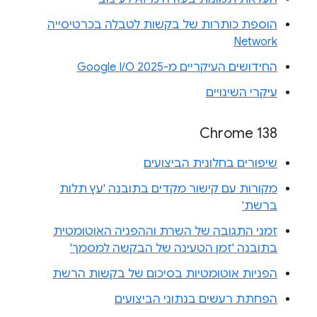
הוספת כותרות של בקשות לטבלה בכרטיסייה
Network
החידושים העיקריים מ-Google I/O 2025
עיקרי השינויים
Chrome 138
שיפורים בחלונית הביצועים
מקורות עם קישור מקדים בתובנה 'עץ תלות
ברשת'
זמני התגובה של השרת וההפניה האוטומטית
בתובנה 'זמן הטעינה של הבקשה למסמך'
הפניות אוטומטיות בסיכום של בקשות הרשת
הפחתת רעשים בנתוני הביצועים