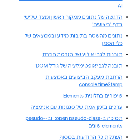
AI
הדגשה של נתונים ממקור ראשון ומצד שלישי
בדף 'ביצועים'
נתונים מהשטח בתיבות מידע ובממצאים של
כלי הסמן
תובנות לגבי אילוץ של הזרמה חוזרת
תובנה לגבי'אופטימיזציה של גודל DOM'
הרחבת מעקב הביצועים באמצעות
console.timeStamp
שיפורים בחלונית Elements
ערכים בזמן אמת של סגנונות עם אנימציה
תמיכה ב-‎ :open pseudo-class וב-pseudo-
elements שונים
העתקת כל ההודעות במסוף