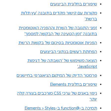
שיפורים בחלונית הביצועים
מקורות עם קישור מקדים בתובנה 'עץ תלות
ברשת'
זמני התגובה של השרת וההפניה האוטומטית
בתובנה 'זמן הטעינה של הבקשה למסמך'
הפניות אוטומטיות בסיכום של בקשות הרשת
הפחתת רעשים בנתוני הביצועים
הוצאה משימוש של 'השבתה של דגימות
JavaScript'
פרמטר הדיוק של המיקום הגיאוגרפי בחיישנים
שיפורים בחלונית Elements
ניפוי באגים של ערכי CSS מורכבים בצורה קלה
יותר
תמיכה ב-@function ב-Elements > Styles