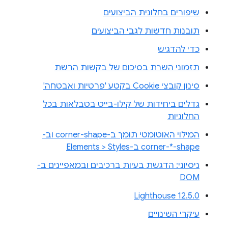
שיפורים בחלונית הביצועים
תובנות חדשות לגבי הביצועים
כדי להדגיש
תזמוני השרת בסיכום של בקשות הרשת
סינון קובצי Cookie בקטע 'פרטיות ואבטחה'
גדלים ביחידות של קילו-בייט בטבלאות בכל
החלוניות
המילוי האוטומטי תומך ב-corner-shape וב-
corner-*-shape ב-Elements > Styles
ניסיוני: הדגשת בעיות ברכיבים ובמאפיינים ב-
DOM
Lighthouse 12.5.0
עיקרי השינויים