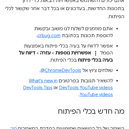
אתם יכולים להשתמש באפשרויות הבאות כדי לדון
בתכונות החדשות, בעדכונים או בכל דבר אחר שקשור לכלי
הפיתוח.
אתם מוזמנים לשלוח לנו משוב ובקשות
להוספת תכונות בכתובת
crbug.com
.
אפשר לדווח על בעיה בכלי פיתוח באמצעות
more_vert
הסמל
אפשרויות נוספות
>
עזרה
>
דיווח על
בעיה בכלי פיתוח
בכלי הפיתוח.
שולחים ציוץ אל
‎@ChromeDevTools
.
להשאיר תגובות בסרטונים
What's new in
DevTools YouTube videos
או
DevTools Tips
.
YouTube videos
מה חדש בכלי הפיתוח
רשימה של כל הנושאים שמופיעים בסדרת המאמרים
מה