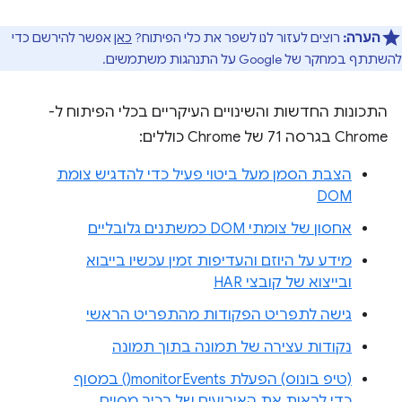
הערה:
רוצים לעזור לנו לשפר את כלי הפיתוח?
כאן
אפשר להירשם כדי
להשתתף במחקר של Google על התנהגות משתמשים.
התכונות החדשות והשינויים העיקריים בכלי הפיתוח ל-
Chrome בגרסה 71 של Chrome כוללים:
הצבת הסמן מעל ביטוי פעיל כדי להדגיש צומת
DOM
אחסון של צומתי DOM כמשתנים גלובליים
מידע על היוזם והעדיפות זמין עכשיו בייבוא
ובייצוא של קובצי HAR
גישה לתפריט הפקודות מהתפריט הראשי
נקודות עצירה של תמונה בתוך תמונה
(טיפ בונוס) הפעלת monitorEvents() במסוף
כדי לראות את האירועים של רכיב מסוים