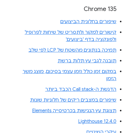
Chrome 135
שיפורים בחלונית הביצועים
קישורים למקור ולתסריט של שיחות לפרופיל
ולפונקציה בדף 'ביצועים'
תמיכה בנתונים מהשטח של LCP לפי שלב
תובנה לגבי עץ תלות ברשת
במקום זמן כולל וזמן עצמי בסיכום, מוצג משך
הזמן
הדגשת ה-Call stack הכבד ביותר
שיפורים במצבים ריקים של חלוניות שונות
תצוגת עץ הנגישות בכרטיסייה Elements
Lighthouse 12.4.0
עיקרי השינויים